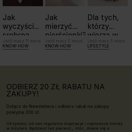
Jak
Jak
Dla tych,
wyczyścić
mierzyć
którzy
srebrną
pierścionki?
wierzą w
Jeśli masz 11 minut
Jeśli masz 5 minut
Jeśli masz 5 minut
biżuterię?
swoje siły:
KNOW-HOW
KNOW-HOW
LIFESTYLE
Triki, które
jaki kamień
warto
dla Lwa?
znać!
ODBIERZ 20 ZŁ RABATU NA
ZAKUPY!
Dołącz do Newslettera i odbierz rabat na zakupy
powyżej 200 zł.
Otrzymasz od nas regularne inspiracje i najnowsze trendy
w biżuterii. Będziesz też pierwsz_, któr_ dowie się o