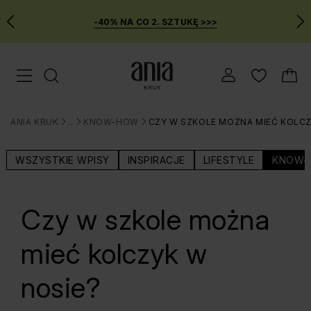
-40% NA CO 2. SZTUKĘ >>>
Przejdź
Menu mobilne
do
GŁÓWNEJ
ZAWARTOŚCI
ANIA KRUK
BLOG
KNOW-HOW
CZY W SZKOLE MOŻNA MIEĆ KOLCZ
MENU
>
>
>
WYSZUKIWARKI
WSZYSTKIE WPISY
INSPIRACJE
LIFESTYLE
KNOW-
Czy w szkole można
mieć kolczyk w
nosie?