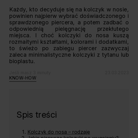
Każdy, kto decyduje się na kolczyk w nosie,
powinien najpierw wybrać doświadczonego i
sprawdzonego piercera, a potem zadbać o
odpowiednią pielęgnację przekłutego
miejsca. I choć kolczyki do nosa kuszą
rozmaitymi kształtami, kolorami i dodatkami,
to świeżo po zabiegu piercer zazwyczaj
zaleca minimalistyczne kolczyki z tytanu lub
bioplastu.
Jeśli masz 3 minuty
23.03.2023
KNOW-HOW
Spis treści
Kolczyk do nosa – rodzaje