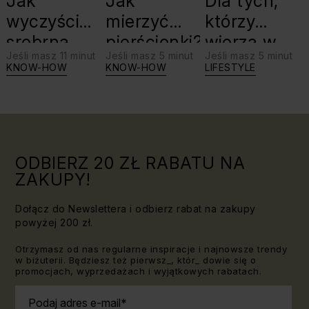
Jak
Jak
Dla tych,
wyczyścić
mierzyć
którzy
srebrną
pierścionki?
wierzą w
Jeśli masz 11 minut
Jeśli masz 5 minut
Jeśli masz 5 minut
biżuterię?
swoje siły:
KNOW-HOW
KNOW-HOW
LIFESTYLE
Triki, które
jaki kamień
warto
dla Lwa?
znać!
ODBIERZ 20 ZŁ RABATU NA
ZAKUPY!
Dołącz do Newslettera i odbierz rabat na zakupy
powyżej 200 zł.
Otrzymasz od nas regularne inspiracje i najnowsze trendy
w biżuterii. Będziesz też pierwsz_, któr_ dowie się o
promocjach, wyprzedażach i wyjątkowych rabatach.
Podaj adres e-mail