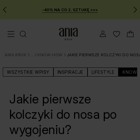
-40% NA CO 2. SZTUKĘ >>>
Przejdź
Menu mobilne
do
GŁÓWNEJ
ZAWARTOŚCI
ANIA KRUK
BLOG
KNOW-HOW
JAKIE PIERWSZE KOLCZYKI DO NO
MENU
>
>
>
WYSZUKIWARKI
WSZYSTKIE WPISY
INSPIRACJE
LIFESTYLE
KNOW-
Jakie pierwsze
kolczyki do nosa po
wygojeniu?