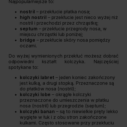
Najpopularniejsze to:
nostril
– przekłucie płatka nosa;
high nostril
– przekłucie jest nieco wyżej niż
nostril i przechodzi przez chrząstkę;
septum
– przekłucie przegrody nosa, w
miejscu chrząstki lub poniżej;
bridge
– przekłucie skóry nosa pomiędzy
oczami.
Do wyżej wymienionych przekłuć możesz dobrać
odpowiedni kształt kolczyka. Najczęściej
spotykane to:
kolczyki labret
– jeden koniec zakończony
jest kulką, a drugi stopką. Przeznaczone są
do płatków nosa (nostril);
kolczyki lobe
– okrągłe kolczyki
przeznaczone do umieszczenia w płatku
nosa (nostril) lub przegrodzie (septum);
kolczyki banan
– są to niewielkie pręty lekko
wygięte w łuk i z obu stron zakończone
kulkami. Często stosowane przy przekłuciu