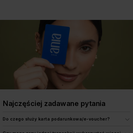
Najczęściej
zadawane
pytania
Do czego służy karta podarunkowa/e-voucher?
Jeśli posiadasz naszą kartę podarunkową lub e-
voucher – możesz dokonać zakupu z jej użyciem w