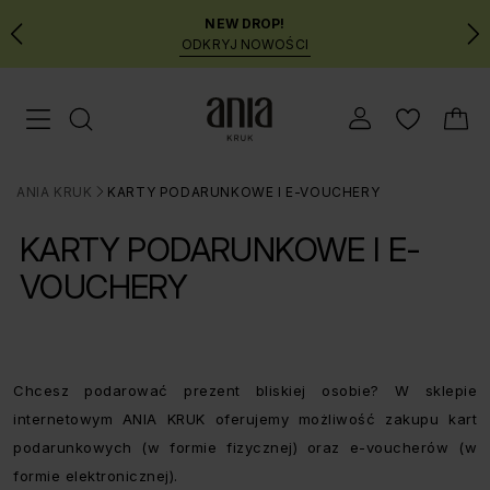
NEW DROP!
ODKRYJ NOWOŚCI
Przejdź
Menu mobilne
do
GŁÓWNEJ
ZAWARTOŚCI
ANIA KRUK
KARTY PODARUNKOWE I E-VOUCHERY
MENU
>
WYSZUKIWARKI
KARTY PODARUNKOWE I E-
VOUCHERY
Chcesz podarować prezent bliskiej osobie? W sklepie
internetowym ANIA KRUK oferujemy możliwość zakupu kart
podarunkowych (w formie fizycznej) oraz e-voucherów (w
formie elektronicznej).