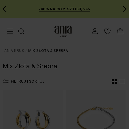
-40% NA CO 2. SZTUKĘ >>>
Przejdź
Menu mobilne
do
GŁÓWNEJ
ZAWARTOŚCI
ANIA KRUK
MIX ZŁOTA & SREBRA
FILTRÓW
>
PRODUKTÓW
Mix Złota & Srebra
MENU
WYSZUKIWARKI
FILTRUJ I SORTUJ
Lista produtów