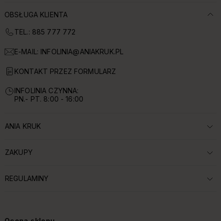
OBSŁUGA KLIENTA
TEL.: 885 777 772
E-MAIL:
INFOLINIA@ANIAKRUK.PL
KONTAKT PRZEZ FORMULARZ
INFOLINIA CZYNNA:
PN.- PT. 8:00 - 16:00
ANIA KRUK
ROZWIŃ SEKCJĘ:
ZAKUPY
ROZWIŃ SEKCJĘ:
REGULAMINY
ROZWIŃ SEKCJĘ:
Ocena sklepu