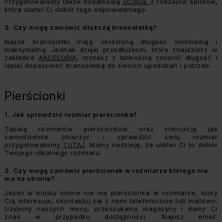
Przygotowaliśmy także dodatkową
ŚCIĄGĘ
z rodzajów splotów,
która ułatwi Ci dobór tego odpowiedniego.
3.
Czy mogę zamówić dłuższą bransoletkę?
Nasze bransoletki mają określoną długość minimalną i
maksymalną. Jednak dzięki przedłużkom, które znajdziesz w
zakładce
AKCESORIA
, możesz z łatwością zmienić długość i
lepiej dopasować bransoletkę do swoich upodobań i potrzeb.
Pierścionki
1.
Jak sprawdzić rozmiar pierścionka?
Tabelę rozmiarów pierścionków oraz instrukcję jak
samodzielnie zmierzyć i sprawdzić swój rozmiar
przygotowaliśmy
TUTAJ
.
Mamy nadzieję, że ułatwi Ci to dobór
Twojego idealnego rozmiaru.
2.
Czy mogę zamówić pierścionek w rozmiarze którego nie
ma na stronie?
Jeżeli w butiku online nie ma pierścionka w rozmiarze, który
Cię interesuje, skontaktuj się z nami telefonicznie lub mailowo.
Użyjemy naszych mocy, przeszukamy magazyny i damy Ci
znać w przypadku dostępności. Napisz email: