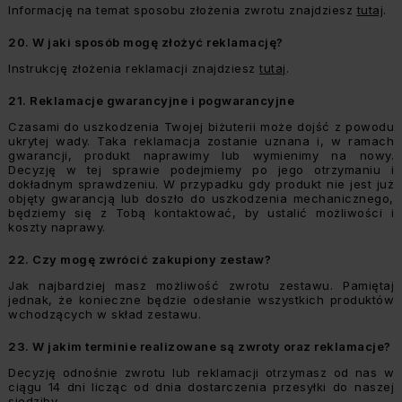
Informację na temat sposobu złożenia zwrotu znajdziesz
tutaj
.
20.
W jaki sposób mogę złożyć reklamację?
Instrukcję złożenia reklamacji znajdziesz
tutaj
.
21.
Reklamacje gwarancyjne i pogwarancyjne
Czasami do uszkodzenia Twojej biżuterii może dojść z powodu
ukrytej wady. Taka reklamacja zostanie uznana i, w ramach
gwarancji, produkt naprawimy lub wymienimy na nowy.
Decyzję w tej sprawie podejmiemy po jego otrzymaniu i
dokładnym sprawdzeniu. W przypadku gdy produkt nie jest już
objęty gwarancją lub doszło do uszkodzenia mechanicznego,
będziemy się z Tobą kontaktować, by ustalić możliwości i
koszty naprawy.
22.
Czy mogę zwrócić zakupiony zestaw?
Jak najbardziej masz możliwość zwrotu zestawu. Pamiętaj
jednak, że konieczne będzie odesłanie wszystkich produktów
wchodzących w skład zestawu.
23.
W jakim terminie realizowane są zwroty oraz reklamacje?
Decyzję odnośnie zwrotu lub reklamacji otrzymasz od nas w
ciągu 14 dni licząc od dnia dostarczenia przesyłki do naszej
siedziby.