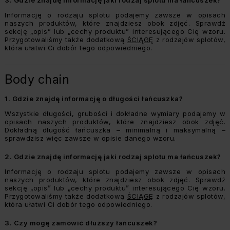
3.
Gdzie znajdę informację jaki rodzaj splotu ma łańcuszek?
Informację o rodzaju splotu podajemy zawsze w opisach
naszych produktów, które znajdziesz obok zdjęć. Sprawdź
sekcję „opis” lub „cechy produktu” interesującego Cię wzoru.
Przygotowaliśmy także dodatkową
ŚCIĄGĘ
z rodzajów splotów,
która ułatwi Ci dobór tego odpowiedniego.
Body chain
1.
Gdzie znajdę informację o długości łańcuszka?
Wszystkie długości, grubości i dokładne wymiary podajemy w
opisach naszych produktów, które znajdziesz obok zdjęć.
Dokładną długość łańcuszka – minimalną i maksymalną –
sprawdzisz więc zawsze w opisie danego wzoru.
2.
Gdzie znajdę informację jaki rodzaj splotu ma łańcuszek?
Informację o rodzaju splotu podajemy zawsze w opisach
naszych produktów, które znajdziesz obok zdjęć. Sprawdź
sekcję „opis” lub „cechy produktu” interesującego Cię wzoru.
Przygotowaliśmy także dodatkową
ŚCIĄGĘ
z rodzajów splotów,
która ułatwi Ci dobór tego odpowiedniego.
3.
Czy mogę zamówić dłuższy łańcuszek?