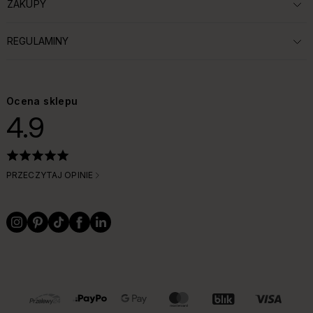
ZAKUPY
ROZWIŃ SEKCJĘ:
REGULAMINY
ROZWIŃ SEKCJĘ:
Ocena sklepu
4.9
PRZECZYTAJ OPINIE
OBSŁUGIWANE FORMY PŁATNOŚCI I DOSTAWY