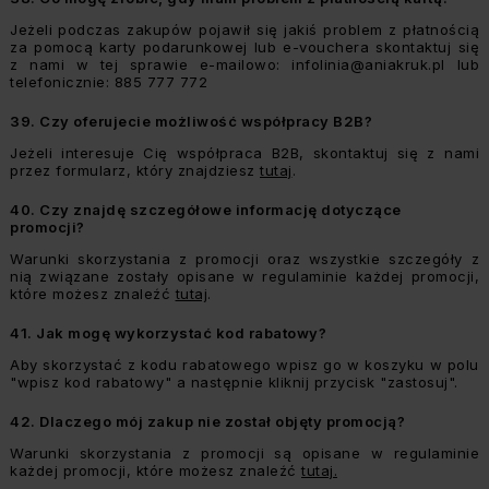
Jeżeli podczas zakupów pojawił się jakiś problem z płatnością
za pomocą karty podarunkowej lub e-vouchera skontaktuj się
z nami w tej sprawie e-mailowo:
infolinia@aniakruk.pl
lub
telefonicznie: 885 777 772
39.
Czy oferujecie możliwość współpracy B2B?
Jeżeli interesuje Cię współpraca B2B, skontaktuj się z nami
przez formularz, który znajdziesz
tutaj
.
40.
Czy znajdę szczegółowe informację dotyczące
promocji?
Warunki skorzystania z promocji oraz wszystkie szczegóły z
nią związane zostały opisane w regulaminie każdej promocji,
które możesz znaleźć
tutaj
.
41.
Jak mogę wykorzystać kod rabatowy?
Aby skorzystać z kodu rabatowego wpisz go w koszyku w polu
"wpisz kod rabatowy" a następnie kliknij przycisk "zastosuj".
42.
Dlaczego mój zakup nie został objęty promocją?
Warunki skorzystania z promocji są opisane w regulaminie
każdej promocji, które możesz znaleźć
tutaj.