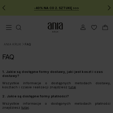
-40% NA CO 2. SZTUKĘ >>>
Przejdź
Menu mobilne
do
GŁÓWNEJ
ZAWARTOŚCI
ANIA KRUK
FAQ
MENU
>
WYSZUKIWARKI
FAQ
1.
Jakie są dostępne formy dostawy, jaki jest koszt i czas
dostawy?
Wszystkie informacje o dostępnych metodach dostawy,
kosztach i czasie realizacji znajdziesz
tutaj
2.
Jakie są dostępne formy płatności?
Wszystkie informacje o dostępnych metodach płatności
znajdziesz
tutaj
.