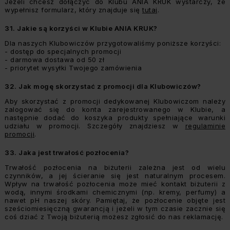
Jeżeli chcesz dołączyć do Klubu ANIA KRUK wystarczy, że
wypełnisz formularz, który znajduje się
tutaj
.
31.
Jakie są korzyści w Klubie ANIA KRUK?
Dla naszych Klubowiczów przygotowaliśmy poniższe korzyści:
- dostęp do specjalnych promocji
- darmowa dostawa od 50 zł
- priorytet wysyłki Twojego zamówienia
32.
Jak mogę skorzystać z promocji dla Klubowiczów?
Aby skorzystać z promocji dedykowanej Klubowiczom należy
zalogować się do konta zarejestrowanego w Klubie, a
następnie dodać do koszyka produkty spełniające warunki
udziału w promocji. Szczegóły znajdziesz w
regulaminie
promocji
.
33.
Jaka jest trwałość pozłocenia?
Trwałość pozłocenia na biżuterii zależna jest od wielu
czynników, a jej ścieranie się jest naturalnym procesem.
Wpływ na trwałość pozłocenia może mieć kontakt biżuterii z
wodą, innymi środkami chemicznymi (np. kremy, perfumy) a
nawet pH naszej skóry. Pamiętaj, że pozłocenie objęte jest
sześciomiesięczną gwarancją i jeżeli w tym czasie zacznie się
coś dziać z Twoją biżuterią możesz zgłosić do nas reklamację.