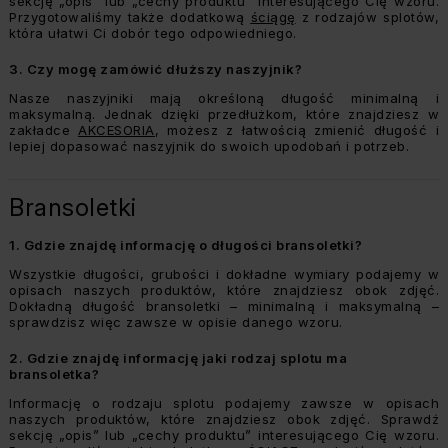
sekcję „opis” lub „cechy produktu” interesującego Cię wzoru.
Przygotowaliśmy także dodatkową
ściągę
z rodzajów splotów,
która ułatwi Ci dobór tego odpowiedniego.
3.
Czy mogę zamówić dłuższy naszyjnik?
Nasze naszyjniki mają określoną długość minimalną i
maksymalną. Jednak dzięki przedłużkom, które znajdziesz w
zakładce
AKCESORIA
, możesz z łatwością zmienić długość i
lepiej dopasować naszyjnik do swoich upodobań i potrzeb.
Bransoletki
1.
Gdzie znajdę informację o długości bransoletki?
Wszystkie długości, grubości i dokładne wymiary podajemy w
opisach naszych produktów, które znajdziesz obok zdjęć.
Dokładną długość bransoletki – minimalną i maksymalną –
sprawdzisz więc zawsze w opisie danego wzoru.
2.
Gdzie znajdę informację jaki rodzaj splotu ma
bransoletka?
Informację o rodzaju splotu podajemy zawsze w opisach
naszych produktów, które znajdziesz obok zdjęć. Sprawdź
sekcję „opis” lub „cechy produktu” interesującego Cię wzoru.