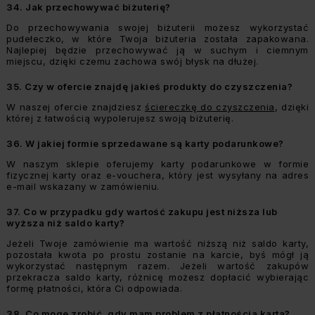
34.
Jak przechowywać biżuterię?
Do przechowywania swojej biżuterii możesz wykorzystać
pudełeczko, w które Twoja biżuteria została zapakowana.
Najlepiej będzie przechowywać ją w suchym i ciemnym
miejscu, dzięki czemu zachowa swój błysk na dłużej.
35.
Czy w ofercie znajdę jakieś produkty do czyszczenia?
W naszej ofercie znajdziesz
ściereczkę do czyszczenia
, dzięki
której z łatwością wypolerujesz swoją biżuterię.
36.
W jakiej formie sprzedawane są karty podarunkowe?
W naszym sklepie oferujemy karty podarunkowe w formie
fizycznej karty oraz e-vouchera, który jest wysyłany na adres
e-mail wskazany w zamówieniu.
37.
Co w przypadku gdy wartość zakupu jest niższa lub
wyższa niż saldo karty?
Jeżeli Twoje zamówienie ma wartość niższą niż saldo karty,
pozostała kwota po prostu zostanie na karcie, byś mógł ją
wykorzystać następnym razem. Jeżeli wartość zakupów
przekracza saldo karty, różnicę możesz dopłacić wybierając
formę płatności, która Ci odpowiada.
38.
Co mogę zrobić, gdy mam problem z płatnością kartą?