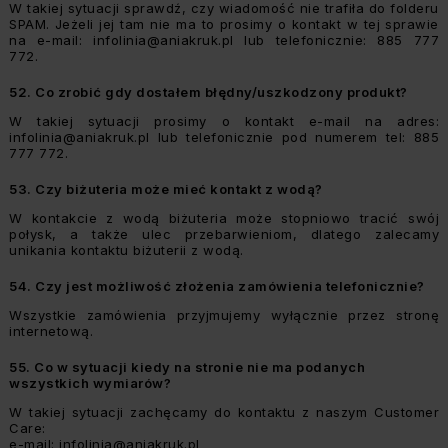
W takiej sytuacji sprawdź, czy wiadomość nie trafiła do folderu
SPAM. Jeżeli jej tam nie ma to prosimy o kontakt w tej sprawie
na e-mail:
infolinia@aniakruk.pl
lub telefonicznie: 885 777
772.
52.
Co zrobić gdy dostałem błędny/uszkodzony produkt?
W takiej sytuacji prosimy o kontakt e-mail na adres:
infolinia@aniakruk.pl
lub telefonicznie pod numerem tel: 885
777 772.
53.
Czy biżuteria może mieć kontakt z wodą?
W kontakcie z wodą biżuteria może stopniowo tracić swój
połysk, a także ulec przebarwieniom, dlatego zalecamy
unikania kontaktu biżuterii z wodą.
54.
Czy jest możliwość złożenia zamówienia telefonicznie?
Wszystkie zamówienia przyjmujemy wyłącznie przez stronę
internetową.
55.
Co w sytuacji kiedy na stronie nie ma podanych
wszystkich wymiarów?
W takiej sytuacji zachęcamy do kontaktu z naszym Customer
Care:
e-mail:
infolinia@aniakruk.pl