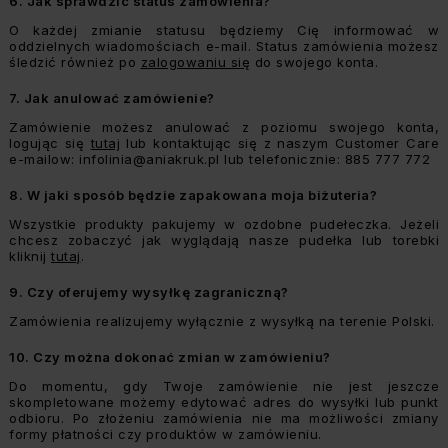
6.
Jak sprawdzić status zamówienia?
O każdej zmianie statusu będziemy Cię informować w
oddzielnych wiadomościach e-mail. Status zamówienia możesz
śledzić również po
zalogowaniu się
do swojego konta.
7.
Jak anulować zamówienie?
Zamówienie możesz anulować z poziomu swojego konta,
logując się
tutaj
lub kontaktując się z naszym Customer Care
e-mailow:
infolinia@aniakruk.pl
lub telefonicznie: 885 777 772
8.
W jaki sposób będzie zapakowana moja biżuteria?
Wszystkie produkty pakujemy w ozdobne pudełeczka. Jeżeli
chcesz zobaczyć jak wyglądają nasze pudełka lub torebki
kliknij
tutaj
.
9.
Czy oferujemy wysyłkę zagraniczną?
Zamówienia realizujemy wyłącznie z wysyłką na terenie Polski.
10.
Czy można dokonać zmian w zamówieniu?
Do momentu, gdy Twoje zamówienie nie jest jeszcze
skompletowane możemy edytować adres do wysyłki lub punkt
odbioru. Po złożeniu zamówienia nie ma możliwości zmiany
formy płatności czy produktów w zamówieniu.