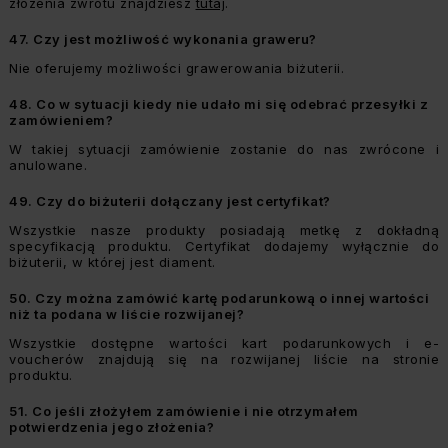
złożenia zwrotu znajdziesz
tutaj
.
47.
Czy jest możliwość wykonania graweru?
Nie oferujemy możliwości grawerowania biżuterii.
48.
Co w sytuacji kiedy nie udało mi się odebrać przesyłki z
zamówieniem?
W takiej sytuacji zamówienie zostanie do nas zwrócone i
anulowane.
49.
Czy do biżuterii dołączany jest certyfikat?
Wszystkie nasze produkty posiadają metkę z dokładną
specyfikacją produktu. Certyfikat dodajemy wyłącznie do
biżuterii, w której jest diament.
50.
Czy można zamówić kartę podarunkową o innej wartości
niż ta podana w liście rozwijanej?
Wszystkie dostępne wartości kart podarunkowych i e-
voucherów znajdują się na rozwijanej liście na stronie
produktu.
51.
Co jeśli złożyłem zamówienie i nie otrzymałem
potwierdzenia jego złożenia?