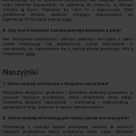
więc idealnie dopasować tę wybraną do miejsca, w którym
chcesz ją nosić. Pamiętaj, by robić to z wyczuciem. Zbyt
gwałtowne zmiany obwodu mogłyby doprowadzić do
pęknięcia. Przeczytaj więcej
tutaj
.
4.
Czy jest możliwość zakupu jednego kolczyka z pary?
Nie oferujemy możliwości zakupu jednego kolczyka z pary.
Jeżeli interesują Cię pojedyncze sztuki kolczyków to
zachęcamy do zapoznania się z naszą ofertą piercingu, którą
znajdziesz
tutaj
.
Naszyjniki
1.
Gdzie znajdę informację o długości naszyjnika?
Wszystkie długości, grubości i dokładne wymiary podajemy w
opisach naszych produktów, które znajdziesz obok zdjęć.
Dokładną długość naszyjnika – minimalną i maksymalną –
sprawdzisz więc zawsze w opisie danego wzoru.
2.
Gdzie znajdę informację jaki rodzaj splotu ma naszyjnik?
Informację o rodzaju splotu podajemy zawsze w opisach
naszych produktów, które znajdziesz obok zdjęć. Sprawdź