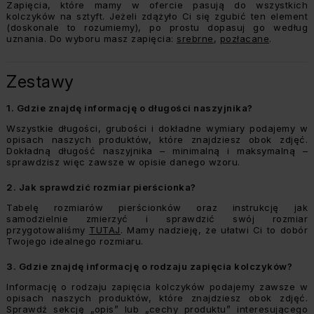
Zapięcia, które mamy w ofercie pasują do wszystkich
kolczyków na sztyft. Jeżeli zdążyło Ci się zgubić ten element
(doskonale to rozumiemy), po prostu dopasuj go według
uznania. Do wyboru masz zapięcia:
srebrne
,
pozłacane
.
Zestawy
1.
Gdzie znajdę informację o długości naszyjnika?
Wszystkie długości, grubości i dokładne wymiary podajemy w
opisach naszych produktów, które znajdziesz obok zdjęć.
Dokładną długość naszyjnika – minimalną i maksymalną –
sprawdzisz więc zawsze w opisie danego wzoru.
2.
Jak sprawdzić rozmiar pierścionka?
Tabelę rozmiarów pierścionków oraz instrukcję jak
samodzielnie zmierzyć i sprawdzić swój rozmiar
przygotowaliśmy
TUTAJ
. Mamy nadzieję, że ułatwi Ci to dobór
Twojego idealnego rozmiaru.
3.
Gdzie znajdę informację o rodzaju zapięcia kolczyków?
Informację o rodzaju zapięcia kolczyków podajemy zawsze w
opisach naszych produktów, które znajdziesz obok zdjęć.
Sprawdź sekcję „opis” lub „cechy produktu” interesującego