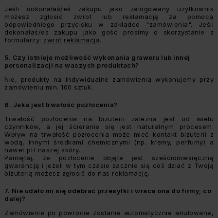
Jeśli dokonałaś/eś zakupu jako zalogowany użytkownik
możesz zgłosić zwrot lub reklamację za pomocą
odpowiedniego przycisku w zakładce "zamówienia". Jeśli
dokonałaś/eś zakupu jako gość prosimy o skorzystanie z
formularzy:
zwrot
reklamacja
.
5.
Czy istnieje możliwość wykonania graweru lub innej
personalizacji na waszych produktach?
Nie, produkty na indywidualne zamówienia wykonujemy przy
zamówieniu min. 100 sztuk.
6.
Jaka jest trwałość pozłocenia?
Trwałość pozłocenia na biżuterii zależna jest od wielu
czynników, a jej ścieranie się jest naturalnym procesem.
Wpływ na trwałość pozłocenia może mieć kontakt biżuterii z
wodą, innymi środkami chemicznymi (np. kremy, perfumy) a
nawet pH naszej skóry.
Pamiętaj, że pozłocenie objęte jest sześciomiesięczną
gwarancją i jeżeli w tym czasie zacznie się coś dziać z Twoją
biżuterią możesz zgłosić do nas reklamację.
7.
Nie udało mi się odebrać przesyłki i wraca ona do firmy, co
dalej?
Zamówienie po powrocie zostanie automatycznie anulowane,