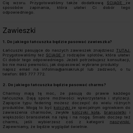
Cię wzoru. Przygotowaliśmy także dodatkową
ŚCIĄGĘ
ze
sposobów zapinania, która ułatwi Ci dobór tego
odpowiedniego.
Zawieszki
1.
Do jakiego łańcuszka będzie pasować zawieszka?
Łańcuszki pasujące do naszych zawieszek znajdziesz
TUTAJ.
Przygotowaliśmy też
ŚCIĄGĘ
z rodzajów splotów, która ułatwi
Ci dobór tego odpowiedniego. Jeżeli potrzebujesz konsultacji,
bo nie masz pewności, jak dopasować wybrane produkty:
napisz email na
infolinia@aniakruk.pl
lub zadzwoń, o tu
telefon: 885 777 772.
2.
Do jakiego łańcuszka będzie pasować charms?
Charmsy mają tę moc, że pasują do prawie każdego
łańcuszka. Dają spore możliwości wykorzystania i stylizacji.
Zapięcie typu federing możesz doczepić do wielu różnych
produktów. Mogą to być
kolczyki
ze specjalnym ogniwkiem do
zawieszenia charmsów, zwykłe
kolczyki koła
,
bransoletki
i
większości
bransoletek na rękę
i na nogę.
Śmiało doczep też
charms, jeśli wybierzesz coś z kategorii
naszyjniki.
Zapewniamy, że będzie wyglądał świetnie.