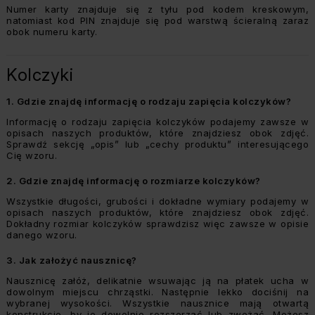
Numer karty znajduje się z tyłu pod kodem kreskowym,
natomiast kod PIN znajduje się pod warstwą ścieralną zaraz
obok numeru karty.
Kolczyki
1.
Gdzie znajdę informację o rodzaju zapięcia kolczyków?
Informację o rodzaju zapięcia kolczyków podajemy zawsze w
opisach naszych produktów, które znajdziesz obok zdjęć.
Sprawdź sekcję „opis” lub „cechy produktu” interesującego
Cię wzoru.
2.
Gdzie znajdę informację o rozmiarze kolczyków?
Wszystkie długości, grubości i dokładne wymiary podajemy w
opisach naszych produktów, które znajdziesz obok zdjęć.
Dokładny rozmiar kolczyków sprawdzisz więc zawsze w opisie
danego wzoru.
3.
Jak założyć nausznicę?
Nausznicę załóż, delikatnie wsuwając ją na płatek ucha w
dowolnym miejscu chrząstki. Następnie lekko dociśnij na
wybranej wysokości. Wszystkie nausznice mają otwartą
konstrukcję, by je dowolnie rozszerzać lub zwężać. Możesz