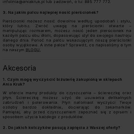
infolinia@aniakruk.pl
lub zadzwoń, o tu: 885 777 772.
3.
Na jakim palcu najlepiej nosić pierścionek?
Pierścionki możesz nosić dowolnie według upodobań i stylu,
który lubisz. Zwróć uwagę na pierścionki otwarte –
manipulując rozmiarem, możesz nosić jeden pierścionek na
każdym palcu obu dłoni, dopasowując styl do swojego nastroju
danego dnia. Ponoć na palcu wskazującym noszą pierścionki
osoby wyjątkowe. A inne palce? Sprawdź, co napisaliśmy o tym
na naszym
BLOGU
.
Akcesoria
1.
Czym mogę wyczyścić biżuterię zakupioną w sklepach
Ania Kruk?
W ofercie mamy produkty do czyszczenia –
ściereczkę
oraz
płyn.
Ściereczkę możesz użyć do usuwania delikatnych
zabrudzeń i polerowania. Płyn natomiast wyczyści Twoje
ozdoby bardzo dokładnie, docierając do zakamarków.
Pamiętaj, aby przed czyszczeniem zapoznać się z opisem i
sposobem użycia każdego z produktów.
2.
Do jakich kolczyków pasują zapięcia z Waszej oferty?