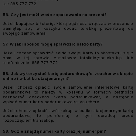
tel: 885 777 772
56.
Czy jest możliwość zapakowania na prezent?
Jeżeli kupujesz biżuterię, którą będziesz wręczać w prezencie
pamiętaj, aby w koszyku dodać torebkę prezentową do
swojego zamówienia.
57.
W jaki sposób mogę sprawdzić saldo karty?
Jeżeli chcesz sprawdzić saldo swojej karty to skontaktuj się z
nami w tej sprawie e-mailowo:
infolinia@aniakruk.pl
lub
telefonicznie: 885 777 772.
58.
Jak wykorzystać kartę podarunkową/e-voucher w sklepie
online i w butiku stacjonarnym?
Jeżeli chcesz opłacić swoje zamówienie internetowe kartą
podarunkową to należy w koszyku w formach płatności
zaznaczyć checkbox "karta podarunkowa", a następnie
wpisać numer karty podarunkowej/e-vouchera.
Jeżeli chcesz opłacić swój zakup w butiku stacjonarnym kartą
podarunkową to poinformuj o tym doradcę przed
rozpoczęciem transakcji.
59.
Gdzie znajdę numer karty oraz jej numer pin?