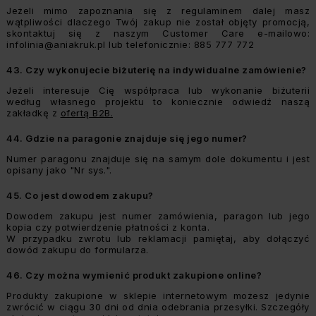
Jeżeli mimo zapoznania się z regulaminem dalej masz
wątpliwości dlaczego Twój zakup nie został objęty promocją,
skontaktuj się z naszym Customer Care e-mailowo:
infolinia@aniakruk.pl
lub telefonicznie: 885 777 772
43.
Czy wykonujecie biżuterię na indywidualne zamówienie?
Jeżeli interesuje Cię współpraca lub wykonanie biżuterii
według własnego projektu to koniecznie odwiedź naszą
zakładkę z
ofertą B2B.
44.
Gdzie na paragonie znajduje się jego numer?
Numer paragonu znajduje się na samym dole dokumentu i jest
opisany jako "Nr sys.".
45.
Co jest dowodem zakupu?
Dowodem zakupu jest numer zamówienia, paragon lub jego
kopia czy potwierdzenie płatności z konta.
W przypadku zwrotu lub reklamacji pamiętaj, aby dołączyć
dowód zakupu do formularza.
46.
Czy można wymienić produkt zakupione online?
Produkty zakupione w sklepie internetowym możesz jedynie
zwrócić w ciągu 30 dni od dnia odebrania przesyłki. Szczegóły