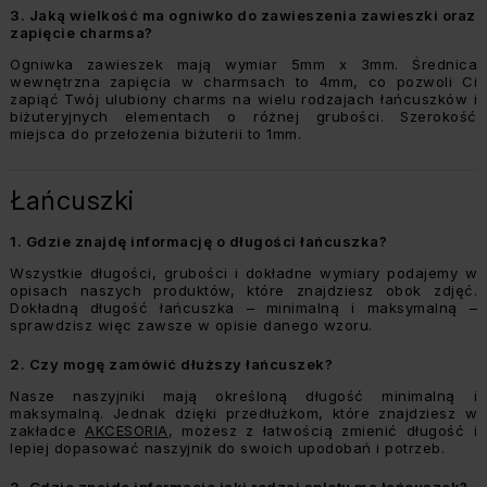
3.
Jaką wielkość ma ogniwko do zawieszenia zawieszki oraz
zapięcie charmsa?
Ogniwka zawieszek mają wymiar 5mm x 3mm. Średnica
wewnętrzna zapięcia w charmsach to 4mm, co pozwoli Ci
zapiąć Twój ulubiony charms na wielu rodzajach łańcuszków i
biżuteryjnych elementach o różnej grubości. Szerokość
miejsca do przełożenia biżuterii to 1mm.
Łańcuszki
1.
Gdzie znajdę informację o długości łańcuszka?
Wszystkie długości, grubości i dokładne wymiary podajemy w
opisach naszych produktów, które znajdziesz obok zdjęć.
Dokładną długość łańcuszka – minimalną i maksymalną –
sprawdzisz więc zawsze w opisie danego wzoru.
2.
Czy mogę zamówić dłuższy łańcuszek?
Nasze naszyjniki mają określoną długość minimalną i
maksymalną. Jednak dzięki przedłużkom, które znajdziesz w
zakładce
AKCESORIA
, możesz z łatwością zmienić długość i
lepiej dopasować naszyjnik do swoich upodobań i potrzeb.