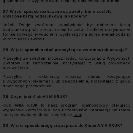
gdzie możesz wygenerować etykietę całkowicie za darmo.
27.
W jaki sposób rozliczane są zwroty, które zostały
opłacone kartą podarunkową lub kodem?
Jeżeli Twoje zwrócone zamówienie był opłacone kartą
podarunkową lub e-voucherem to zwrot środków otrzymasz w
formie nowego e-vouchera wysłanego na adres e-mail podany
w formularzu zwrotu.
28.
W jaki sposób nadać przesyłkę ze zwrotem/reklamacją?
Przesyłkę ze zwrotem możesz nadać korzystając z
Wygodnych
Zwrotów
lub samodzielnie, korzystając z usług dowolnego
przewoźnika.
Przesyłkę z reklamacją możesz nadać korzystając
z
Wygodnych Reklamacji
lub samodzielnie, korzystając z usług
dowolnego przewoźnika.
29.
Czym jest Klub ANIA KRUK?
Klub ANIA KRUK to nasz program lojalnościowy oferujący
wyjątkowe korzyści dla jego uczestników. Informację na temat
korzyści bycia w Klubie znajdziesz
tutaj
.
30.
W jaki sposób mogę się zapisać do Klubu ANIA KRUK?