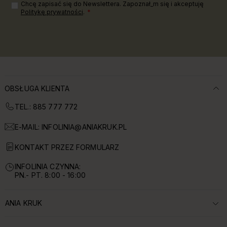
Chcę zapisać się do Newslettera. Zapoznał_m się i akceptuję
Politykę prywatności
.
OBSŁUGA KLIENTA
TEL.: 885 777 772
E-MAIL:
INFOLINIA@ANIAKRUK.PL
KONTAKT PRZEZ FORMULARZ
INFOLINIA CZYNNA:
PN.- PT. 8:00 - 16:00
ANIA KRUK
ROZWIŃ SEKCJĘ: