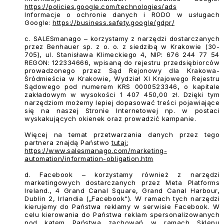
https://policies.google.com/technologies/ads
Informacje o ochronie danych i RODO w usługach
Google:
https://business.safety.google/gdpr/
c. SALESmanago
– korzystamy z narzędzi dostarczanych
przez Benhauer sp. z o. o. z siedzibą w Krakowie (30-
705), ul. Stanisława Klimeckiego 4, NIP: 676 244 77 54
REGON: 122334666, wpisaną do rejestru przedsiębiorców
prowadzonego przez Sąd Rejonowy dla Krakowa-
Śródmieścia w Krakowie, Wydział XI Krajowego Rejestru
Sądowego pod numerem KRS 0000523346, o kapitale
zakładowym w wysokości 1 407 450,00 zł. Dzięki tym
narzędziom możemy lepiej dopasować treści pojawiające
się na naszej Stronie Internetowej np. w postaci
wyskakujących okienek oraz prowadzić kampanie.
Więcej na temat przetwarzania danych przez tego
partnera znajdą Państwo
tutaj:
https://www.salesmanago.com/marketing-
automation/information-obligation.htm
d. Facebook
– korzystamy również z narzędzi
marketingowych dostarczanych przez Meta Platforms
Ireland., 4 Grand Canal Square, Grand Canal Harbour,
Dublin 2, Irlandia („Facebook“). W ramach tych narzędzi
kierujemy do Państwa reklamy w serwisie Facebook. W
celu kierowania do Państwa reklam spersonalizowanych
pod kątem Państwa zachowań w ramach Sklepu