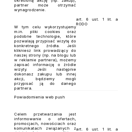
określoną akcję (np. zakup),
partner może otrzymać
wynagrodzenie.
art. 6 ust. 1 lit. a
RODO
W tym celu wykorzystujemy
m.in. pliki cookies oraz
podobne technologie, które
pozwalają przypisać wizytę do
konkretnego źródła. Jeśli
klikniesz link prowadzący do
naszej strony (np. na blogu lub
w reklamie partnera), możemy
zapisać informację o źródle
wizyty. Jeśli następnie
dokonasz zakupu lub innej
akcji, będziemy mogli
przypisać ją do danego
partnera.
Powiadomienia web push
Celem przetwarzania jest
informowanie o ofertach,
promocjach, nowościach oraz
komunikatach związanych z
art. 6 ust. 1 lit. a