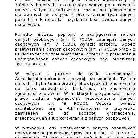
źródle tych danych, o zautomatyzowanym podejmowaniu
decyzji, w tym o profilowaniu oraz o zabezpieczeniach
stosowanych w związku z przekazaniem tych danych
poza Unię Europejską;
uzyskania kopii swoich danych
osobowych.
Ponadto, możesz poprosić o skorygowanie swoich
danych osobowych (art. 16 RODO), usunięcie danych
osobowych (art. 17 RODO), wyrazić sprzeciw wobec
przetwarzania danych osobowych (art. 21 RODO) oraz - o
ile jest to technicznie wykonalne, poprosić o przekazanie
udostępnionych danych osobowych innej organizacji
(art. 20 RODO).
W związku z prawem do bycia zapomnianym,
Administrator dokona aktualizacji lub usunięcia Twoich
danych, chyba że ma prawny obowiązek ich zachowania
do celów prowadzenia działalności lub zachowania
zgodności z prawem. W niektórych przypadkach masz
prawo żądania ograniczenia przetwarzania danych
osobowych (art. 18 RODO). Możesz również
skontaktować się z Administratorem w przypadku
zastrzeżeń co do sposobu gromadzenia,
przechowywania lub korzystania z danych osobowych.
W przypadku, gdy przetwarzanie danych osobowych
odbywa się na podstawie zgody (art. 6 ust. 1 lit. a RODO),
przysługuje Ci prawo do jej cofnięcia w dowolnym