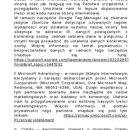
stroną oraz jak reagują na nią Państwa urządzenie i
przeglądarki. Umożliwia nam to lepsze dopasowanie
treści oraz kodu naszej strony internetowej.
W ramach narzędzie Google Tag Menager są zbierane
jedynie zbiorcze dane dotyczące używanych tagów,
wydajności oraz działania systemu naszej strony. Nie
obejmuje to adresów IP, danych powiązanych z
konkretną osobą. Jednak zebrane dane w połączniu z
innymi mogą prowadzić do ustalenia danych konkretnej
osoby. Więcej informacji na temat prywatności i
bezpieczeństwa danych w ramach tego narzędzie
znajduje się tutaj:
https://support.google.com/tagmanager/answer/9323295?
hl=pl&ref_topic=3441532
f. Microsoft Advertising
– w naszym Sklepie Internetowym
korzystamy z narzędzi dostarczanych przez Microsoft
Corporation (Microsoft Corporation, One Microsoft Way,
Redmond, WA 98052-6399, USA). Dzięki współpracy z
tym partnerem zbieramy dane niezbędne do celów
marketingowych oraz badamy ich konwersję. Ułatwia
nam to przygotowywanie oraz kontrolę naszych treści
marketingowych. Więcej informacji nt. polityki
prywatności tego partnera znajduje się pod tym
linkiem:
https://privacy.microsoft.com/pl-
PL/privacystatement
g. Clarity
– korzystamy również z programu Clarity