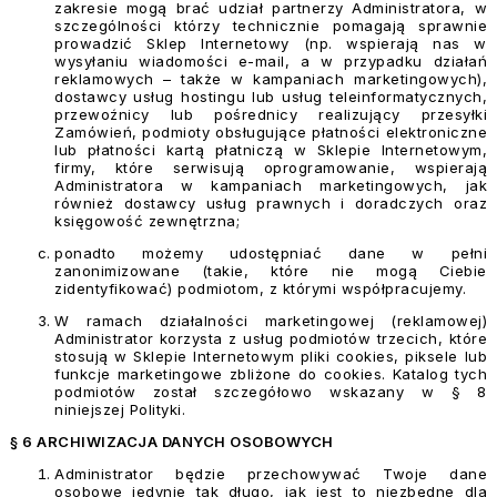
zakresie mogą brać udział partnerzy Administratora, w
szczególności którzy technicznie pomagają sprawnie
prowadzić Sklep Internetowy (np. wspierają nas w
wysyłaniu wiadomości e-mail, a w przypadku działań
reklamowych – także w kampaniach marketingowych),
dostawcy usług hostingu lub usług teleinformatycznych,
przewoźnicy lub pośrednicy realizujący przesyłki
Zamówień, podmioty obsługujące płatności elektroniczne
lub płatności kartą płatniczą w Sklepie Internetowym,
firmy, które serwisują oprogramowanie, wspierają
Administratora w kampaniach marketingowych, jak
również dostawcy usług prawnych i doradczych oraz
księgowość zewnętrzna;
ponadto możemy udostępniać dane w pełni
zanonimizowane (takie, które nie mogą Ciebie
zidentyfikować) podmiotom, z którymi współpracujemy.
W ramach działalności marketingowej (reklamowej)
Administrator korzysta z usług podmiotów trzecich, które
stosują w Sklepie Internetowym pliki cookies, piksele lub
funkcje marketingowe zbliżone do cookies. Katalog tych
podmiotów został szczegółowo wskazany w § 8
niniejszej Polityki.
§ 6 ARCHIWIZACJA DANYCH OSOBOWYCH
Administrator będzie przechowywać Twoje dane
osobowe jedynie tak długo, jak jest to niezbędne dla