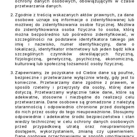
ochrony danych osobowych, obowiązującymi w czasie
przetwarzania danych.
Zgodnie z treścią wskazanych aktów prawnych, za dane
osobowe uznaje się informacje o zidentyfikowanej lub
możliwej do zidentyfikowania osobie fizycznej. Możliwa
do zidentyfikowania osoba fizyczna to osoba, którą
można bezpośrednio lub pośrednio zidentyfikować, w
szczególności na podstawie identyfikatora takiego jak
imię i nazwisko, numer identyfikacyjny, dane o
lokalizacji, identyfikator internetowy lub jeden bądź kilka
szczególnych czynników określających fizyczną,
fizjologiczną, genetyczną, psychiczną, ekonomiczną,
kulturową lub społeczną tożsamość osoby fizycznej.
Zapewniamy, że pozyskane od Ciebie dane są poufne,
bezpieczne i przetwarzane wyłącznie wtedy, gdy jest to
konieczne. Przetwarzamy dane zgodnie z prawem, w
sposób rzetelny i przejrzysty dla osoby, której dane
dotyczą. Przetwarzamy wyłącznie takie dane, które są
adekwatne, stosowne i niezbędne do realizacji celu
przetwarzania. Dane osobowe są gromadzone z należytą
starannością i odpowiednio chronione przed dostępem
do nich przez osoby do tego nieupoważnione. Stosujemy
odpowiednie i adekwatne środki bezpieczeństwa i stan
wiedzy technicznej w celu ochrony danych osobowych
przed przypadkową utratą oraz nieuprawnionym
dostępem, wykorzystaniem, zmianą czy ujawnieniem.
Dane osobowe przechowujemy w sposób umożliwiający