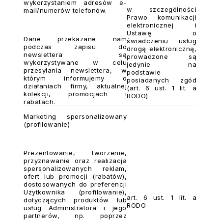
wykorzystaniem adresów e-
w szczególności
mail/numerów telefonów.
Prawo komunikacji
elektronicznej i
Ustawę o
Dane przekazane nam
świadczeniu usług
podczas zapisu do
drogą elektroniczną,
newslettera są
prowadzone są
wykorzystywane w celu
jedynie na
przesyłania newslettera, w
podstawie
którym informujemy o
posiadanych zgód
działaniach firmy, aktualnej
(art. 6 ust. 1 lit. a
kolekcji, promocjach i
RODO)
rabatach.
Marketing spersonalizowany
(profilowanie)
Prezentowanie, tworzenie,
przyznawanie oraz realizacja
spersonalizowanych reklam,
ofert lub promocji (rabatów),
dostosowanych do preferencji
Użytkownika (profilowanie),
art. 6 ust. 1 lit. a
dotyczących produktów lub
RODO
usług Administratora i jego
partnerów, np. poprzez