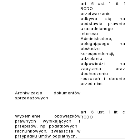
art. 6 ust. 1 lit. f
RODO -
przetwarzanie
odbywa się na
podstawie prawnie
uzasadnionego
interesu
Administratora,
polegającego na
obsłudze
korespondencji,
udzielaniu
odpowiedzi na
zapytania oraz
dochodzeniu
roszczeń i obronie
przed nimi.
Archiwizacja dokumentów
sprzedażowych
art. 6 ust. 1 lit. c
Wypełnienie obowiązków
RODO
prawnych wynikających z
przepisów, np. podatkowych i
rachunkowych, zwłaszcza w
przypadku umów odpłatnych.