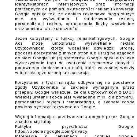
identyfikatorach internetowych oraz informacji
potrzebnych do pomiaru skuteczności reklam i konwersji.
Google opisuje też, że cookies reklamowe mogą służyć
m.in. do wyświetlania i renderowania reklam,
personalizacji reklam, ograniczania liczby wyświetleń
oraz pomiaru ich skuteczności.
Jeżeli korzystamy z funkcji remarketingowych, Google
Ads może umożliwiać wyświetlanie reklam
Użytkownikom, którzy wcześniej odwiedzili Stronę,
podczas korzystania z innych stron lub usług należących
do sieci Google lub jej partnerów. Google opisuje to jako
wykorzystanie tagu do tworzenia segmentów danych i
ponownego docierania do osób, które wcześniej weszły
w interakcję ze stroną lub aplikacją.
Korzystanie z tych narzędzi odbywa się na podstawie
zgody Użytkownika w zakresie wymaganym przez
przepisy. Google wskazuje, że dla użytkowników z EOG i
Wielkiej Brytanii zgoda jest wymagana m.in. dla pomiaru,
personalizacji reklam i remarketingu, a sygnały zgody
powinny być przekazywane do Google.
Więcej informacji o przetwarzaniu danych przez Google
znajduje się tutaj:
Polityka prywatności Google:
https://policies.google.com/privacy
Informacje o reklamach i cookies Google: