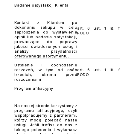
Badanie satysfakcji Klienta
Kontakt z Klientem po
dokonaniu zakupu w celu
art. 6 ust. 1 lit. f
zaproszenia do wystawienia
RODO
opinii lub badania satysfakcji,
prowadzące do poprawy
jakości świadczonych usług i
analizy przydatności
oferowanego asortymentu.
Ustalenie i dochodzenie
roszczeń, w tym od osób
art. 6 ust. 1 lit. f
trzecich, obrona przed
RODO
roszczeniami
Program afiliacyjny
Na naszej stronie korzystamy z
programu afiliacyjnego, czyli
współpracujemy z partnerami,
którzy mogą polecać nasze
usługi. Jeśli trafisz do nas z
takiego polecenia i wykonasz