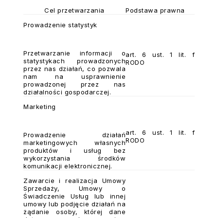
Cel przetwarzania
Podstawa prawna
Prowadzenie statystyk
Przetwarzanie informacji o
art. 6 ust. 1 lit. f
statystykach prowadzonych
RODO
przez nas działań, co pozwala
nam na usprawnienie
prowadzonej przez nas
działalności gospodarczej.
Marketing
art. 6 ust. 1 lit. f
Prowadzenie działań
RODO
marketingowych własnych
produktów i usług bez
wykorzystania środków
komunikacji elektronicznej.
Zawarcie i realizacja Umowy
Sprzedaży, Umowy o
Świadczenie Usług lub innej
umowy
lub podjęcie działań na
żądanie osoby, której dane