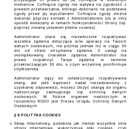
momencie. Cofnięcie zgody nie wpływa na zgodność z
prawem przetwarzania, którego dokonano na podstawie
zgody przed jej wycofaniem. Cofnięcia zgody można
dokonać poprzez kontakt z Administratorem lub w inny
sposób wskazany w ramach funkcjonalności Strony (np.
poprzez zmianę ustawień plików cookies).
Administrator stara się niezwłocznie rozpatrywać
wszelkie żądania dotyczące w/w operacji na Twoich
danych osobowych, nie później jednak niż w ciągu 30
dni od chwili otrzymania żądania. Z uwagi na
skomplikowany charakter żądania Administrator ma
prawo rozpatrzyć Twoje żądania w terminie
przekraczającym 30 dni, o czym wcześniej poinformuje
Użytkownika.
Administrator dąży do ostatecznego rozpatrywania
skarg, ale jeśli będziesz nadal niezadowolony z
uzyskanej odpowiedzi, możesz złożyć skargę do organu
nadzorczego zajmującego się ochroną danych
osobowych. W Polsce organem nadzorczym w
rozumieniu RODO jest Prezes Urzędu Ochrony Danych
Osobowych.
§ 8 POLITYKA COOKIES
Sklep Internetowy, podobnie jak niemal wszystkie inne
strony internetowe, wykorzystuje pliki cookies, czyli