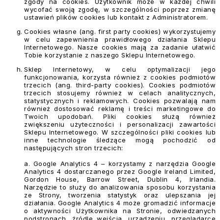
zgody na cookies. Użytkownik może w każdej chwili
wycofać swoją zgodę, w szczególności poprzez zmianę
ustawień plików cookies lub kontakt z Administratorem.
Cookies własne (ang. first party cookies) wykorzystujemy
w celu zapewnienia prawidłowego działania Sklepu
Internetowego. Nasze cookies mają za zadanie ułatwić
Tobie korzystanie z naszego Sklepu Internetowego.
Sklep Internetowy, w celu optymalizacji jego
funkcjonowania, korzysta również z cookies podmiotów
trzecich (ang. third-party cookies). Cookies podmiotów
trzecich stosujemy również w celach analitycznych,
statystycznych i reklamowych. Cookies pozwalają nam
również dostosować reklamę i treści marketingowe do
Twoich upodobań. Pliki cookies służą również
zwiększeniu użyteczności i personalizacji zawartości
Sklepu Internetowego. W szczególności pliki cookies lub
inne technologie śledzące mogą pochodzić od
następujących stron trzecich:
a. Google Analytics 4
– korzystamy z narzędzia Google
Analytics 4 dostarczanego przez Google Ireland Limited,
Gordon House, Barrow Street, Dublin 4, Irlandia.
Narzędzie to służy do analizowania sposobu korzystania
ze Strony, tworzenia statystyk oraz ulepszania jej
działania. Google Analytics 4 może gromadzić informacje
o aktywności Użytkownika na Stronie, odwiedzanych
podstronach, źródle wejścia, urządzeniu, przeglądarce