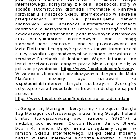
Internetowego, korzystamy z Pixela Facebooka, który w
sposób automatyczny gromadzi informacje o Państwa
korzystaniu z naszego Sklepu Internetowego w zakresie
przeglądanych stron. Nie przekazujemy danych
osobowych. Pixel Facebooka automatycznie gromadzi
informacje o korzystaniu ze Strony, w szczególności o
odwiedzanych podstronach, podejmowanych działaniach
oraz identyfikatorach internetowych. Dane te mogą
stanowić dane osobowe. Dane są przekazywane do
Meta Platforms i mogą być łączone z innymi informacjami
o użytkowniku zgromadzonymi w ramach korzystania z
serwisów Facebook lub Instagram. Więcej informacji na
temat przetwarzania danych przez Meta znajduje się w
polityce prywatności:
https://www.facebook.com/privacy
W zakresie zbierania i przekazywania danych do Meta
Platforms możemy być uznawani za
współadministratorów danych osobowych. Szczegóły
dotyczące zasad współadministrowania dostępne są pod
adresem:
https://www.facebook.com/legal/controller_addendum
e. Google Tag Manager
– korzystamy z narzędzia Google
Tag Menager dostarczonego przez firmę Google Ireland
Limited (zarejestrowaną pod numerem: 368047) z
siedzibą pod adresem: Gordon House, Barrow Street,
Dublin 4, Irlandia. Dzięki niemu zarządzamy tagami w
ramach Sklepu Internetowego. Dzięki temu możemy
badać w jakie interakcje wchodzą Państwo z nasza