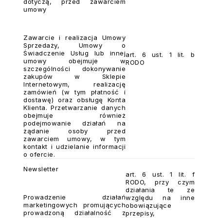
dotyczą, przed zawarciem
umowy
Zawarcie i realizacja Umowy
Sprzedaży, Umowy o
Świadczenie Usług lub innej
art. 6 ust. 1 lit. b
umowy obejmuje w
RODO
szczególności dokonywanie
zakupów w Sklepie
Internetowym, realizację
zamówień (w tym płatność i
dostawę) oraz obsługę Konta
Klienta. Przetwarzanie danych
obejmuje również
podejmowanie działań na
żądanie osoby przed
zawarciem umowy, w tym
kontakt i udzielanie informacji
o ofercie.
Newsletter
art. 6 ust. 1 lit. f
RODO, przy czym
działania te ze
Prowadzenie działań
względu na inne
marketingowych promujących
obowiązujące
prowadzoną działalność z
przepisy,