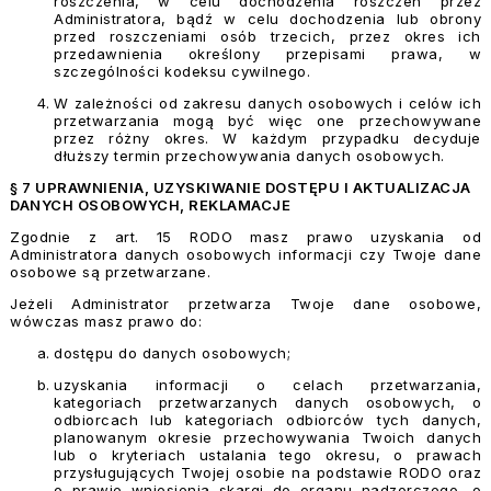
roszczenia, w celu dochodzenia roszczeń przez
Administratora, bądź w celu dochodzenia lub obrony
przed roszczeniami osób trzecich, przez okres ich
przedawnienia określony przepisami prawa, w
szczególności kodeksu cywilnego.
W zależności od zakresu danych osobowych i celów ich
przetwarzania mogą być więc one przechowywane
przez różny okres. W każdym przypadku decyduje
dłuższy termin przechowywania danych osobowych.
§ 7 UPRAWNIENIA, UZYSKIWANIE DOSTĘPU I AKTUALIZACJA
DANYCH OSOBOWYCH, REKLAMACJE
Zgodnie z art. 15 RODO masz prawo uzyskania od
Administratora danych osobowych informacji czy Twoje dane
osobowe są przetwarzane.
Jeżeli Administrator przetwarza Twoje dane osobowe,
wówczas masz prawo do:
dostępu do danych osobowych;
uzyskania informacji o celach przetwarzania,
kategoriach przetwarzanych danych osobowych, o
odbiorcach lub kategoriach odbiorców tych danych,
planowanym okresie przechowywania Twoich danych
lub o kryteriach ustalania tego okresu, o prawach
przysługujących Twojej osobie na podstawie RODO oraz
o prawie wniesienia skargi do organu nadzorczego, o