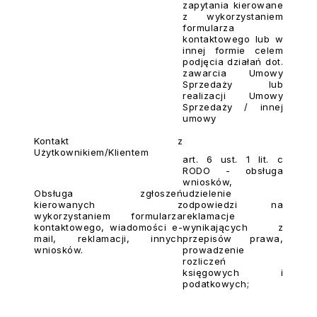
zapytania kierowane
z wykorzystaniem
formularza
kontaktowego lub w
innej formie celem
podjęcia działań dot.
zawarcia Umowy
Sprzedaży lub
realizacji Umowy
Sprzedaży / innej
umowy
Kontakt z
Użytkownikiem/Klientem
art. 6 ust. 1 lit. c
RODO - obsługa
wniosków,
Obsługa zgłoszeń
udzielenie
kierowanych z
odpowiedzi na
wykorzystaniem formularza
reklamacje
kontaktowego, wiadomości e-
wynikających z
mail, reklamacji, innych
przepisów prawa,
wniosków.
prowadzenie
rozliczeń
księgowych i
podatkowych;