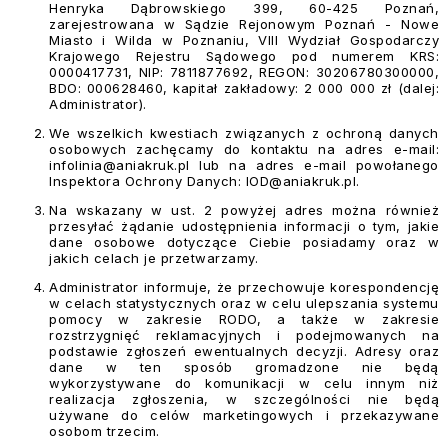
Henryka Dąbrowskiego 399, 60-425 Poznań,
zarejestrowana w Sądzie Rejonowym Poznań - Nowe
Miasto i Wilda w Poznaniu, VIII Wydział Gospodarczy
Krajowego Rejestru Sądowego pod numerem KRS:
0000417731, NIP: 7811877692, REGON: 30206780300000,
BDO: 000628460, kapitał zakładowy: 2 000 000 zł (dalej:
Administrator).
We wszelkich kwestiach związanych z ochroną danych
osobowych zachęcamy do kontaktu na adres e-mail:
infolinia@aniakruk.pl
lub na adres e-mail powołanego
Inspektora Ochrony Danych:
IOD@aniakruk.pl
.
Na wskazany w ust. 2 powyżej adres można również
przesyłać żądanie udostępnienia informacji o tym, jakie
dane osobowe dotyczące Ciebie posiadamy oraz w
jakich celach je przetwarzamy.
Administrator informuje, że przechowuje korespondencję
w celach statystycznych oraz w celu ulepszania systemu
pomocy w zakresie RODO, a także w zakresie
rozstrzygnięć reklamacyjnych i podejmowanych na
podstawie zgłoszeń ewentualnych decyzji. Adresy oraz
dane w ten sposób gromadzone nie będą
wykorzystywane do komunikacji w celu innym niż
realizacja zgłoszenia, w szczególności nie będą
używane do celów marketingowych i przekazywane
osobom trzecim.