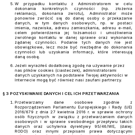
W przypadku kontaktu z Administratorem w celu
dokonania konkretnych czynności (np. złożenia
reklamacji, dokonania zwrotu), Administrator może
ponownie zwrócić się do danej osoby o przekazanie
danych, w tym danych osobowych, np. w postaci
imienia, nazwiska, adresu zamieszkania, adresu e-mail,
celem potwierdzenia jej tożsamości i umożliwienia
zwrotnego kontaktu w danej sprawie oraz wykonania
żądanej czynności. Podanie tych danych nie jest
obowiązkowe, lecz może być niezbędne do dokonania
czynności lub uzyskania informacji, które interesują
daną osobę.
Jeżeli wyraziłeś dodatkową zgodę na używanie przez
nas plików cookies (ciasteczek), administratorami
danych uzyskanych na podstawie Twojej aktywności w
Internecie mogą być również nasi zaufani partnerzy.
§ 3 POZYSKIWANIE DANYCH I CEL ICH PRZETWARZANIA
Przetwarzamy dane osobowe zgodnie z
Rozporządzeniem Parlamentu Europejskiego i Rady (UE)
2016/679 z dnia 27 kwietnia 2016 r. w sprawie ochrony
osób fizycznych w związku z przetwarzaniem danych
osobowych i w sprawie swobodnego przepływu takich
danych oraz uchylenia dyrektywy 95/46/WE, (dalej:
RODO) oraz innymi przepisami prawa dotyczącymi