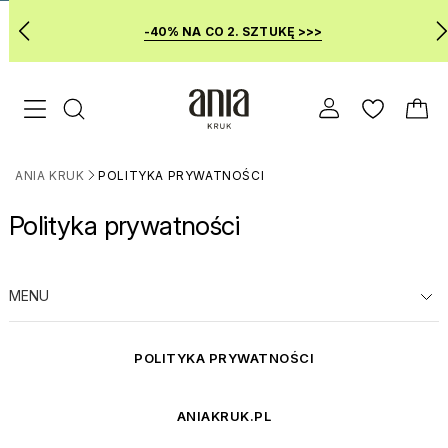
-40% NA CO 2. SZTUKĘ >>>
Przejdź
Menu mobilne
do
GŁÓWNEJ
ZAWARTOŚCI
ANIA KRUK
POLITYKA PRYWATNOŚCI
MENU
>
WYSZUKIWARKI
Polityka prywatności
MENU
POLITYKA PRYWATNOŚCI
ANIAKRUK.PL