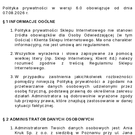
Polityka prywatności w wersji 6.0 obowiązuje od dnia
07
.08.
2026 r.
§ 1 INFORMACJE OGÓLNE
Polityka prywatności Sklepu Internetowego nie stanowi
źródła obowiązków dla Osoby Odwiedzającej (w tym
Gościa) i Klienta Sklepu Internetowego. Ma ona charakter
informacyjny, nie jest umową ani regulaminem.
Wszystkie wyrażenia i słowa zapisywane za pomocą
wielkiej litery (np. Sklep Internetowy, Klient itd.) należy
rozumieć zgodnie z treścią Regulaminu Sklepu
Internetowego.
W przypadku zaistnienia jakichkolwiek rozbieżności
pomiędzy niniejszą Polityką prywatności a zgodami na
przetwarzanie danych osobowych udzielonymi przez
osobę fizyczną, podstawą prawną do określenia zakresu
działań Administratora są dobrowolnie wyrażone zgody
lub przepisy prawa, które znajdują zastosowanie w danej
sytuacji faktycznej.
§ 2 ADMINISTRATOR DANYCH OSOBOWYCH
Administratorem Twoich danych osobowych jest
: Ania
Kruk Sp. z o.o. z siedzibą w Poznaniu przy ul. Jana