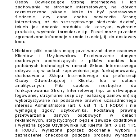
Osoby Odwiedzające Stronę Internetową i ich
zachowanie na stronach internetowych, na których
rozmieszczono piksele. Może to być podstawowe
śledzenie, czy dana osoba odwiedziła Stronę
Internetową, aż do szczegółowego śledzenia działań,
takich jak dodanie produktu do koszyka, wybranie
produktu, wysłanie formularza itp. Piksel może przesłać
zgromadzone informacje stronie trzeciej, tj. do dostawcy
kodu.
Niektóre pliki cookies mogą przetwarzać dane osobowe
Klientów i Użytkowników. Przetwarzanie danych
osobowych pochodzących z plików cookies lub
podobnych technologii w ramach Sklepu Internetowego
odbywa się w celach zapewnienia jego funkcjonowania,
dostosowania Sklepu Internetowego do preferencji
Osoby Odwiedzającej i Klienta, lub w celach
analitycznych. Pliki cookies niezbędne do
funkcjonowania Strony Internetowej (np. umożliwiające
logowanie, utrzymanie sesji czy realizację zamówień) są
wykorzystywane na podstawie prawnie uzasadnionego
interesu Administratora (art. 6 ust. 1 lit. f RODO) i nie
wymagają zgody użytkownika. Podstawą prawną
przetwarzania danych osobowych w celach
reklamowych, statystycznych będzie zawsze dodatkowa
i wyraźna zgoda Użytkownika lub Klienta (art. 6 ust. 1 lit.
a RODO), wyrażona poprzez dokonanie wyboru i
zaznaczenie checkboxa podczas procesu wyrażania