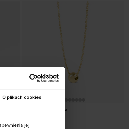
O plikach cookies
NASZYJNIK Z KULECZKĄ
srebrny pozłacany
apewnienia jej