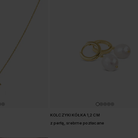
w
KOLCZYKI KÓŁKA 1,2 CM
z perłą, srebrne pozłacane