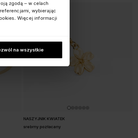
woją zgodą – w celach
referencjami, wybierając
ookies. Więcej informacji
zwól na wszystkie
NASZYJNIK KWIATEK
srebrny pozłacany