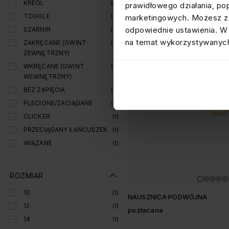
KREOL
(6)
prawidłowego działania, po
TOGGLE
marketingowych. Możesz za
(4)
odpowiednie ustawienia. W 
SZARNIR
(4)
na temat wykorzystywanych
ZAKRĘCANE (GWINT
(4)
ZEWNĘTRZNY)
WKRĘCANE (GWINT
(3)
WEWNĘTRZNY)
BEZ ZAPIĘCIA
(3)
PLECIONE/ZACIĄGANE
(2)
CLICKER
(1)
PRZECIĄGANY ŁAŃCUSZEK
(1)
WIĄZANE
(1)
ROZMIAR
10
(1)
NAUSZNICA PODWÓJNA
12
(1)
pozłacana
14
(1)