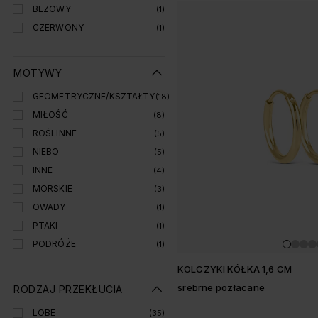
BEŻOWY
(1)
CZERWONY
(1)
MOTYWY
GEOMETRYCZNE/KSZTAŁTY
(18)
MIŁOŚĆ
(8)
ROŚLINNE
(5)
NIEBO
(5)
INNE
(4)
MORSKIE
(3)
OWADY
(1)
PTAKI
(1)
PODRÓŻE
(1)
KOLCZYKI KÓŁKA 1,6 CM
srebrne pozłacane
RODZAJ PRZEKŁUCIA
LOBE
(35)