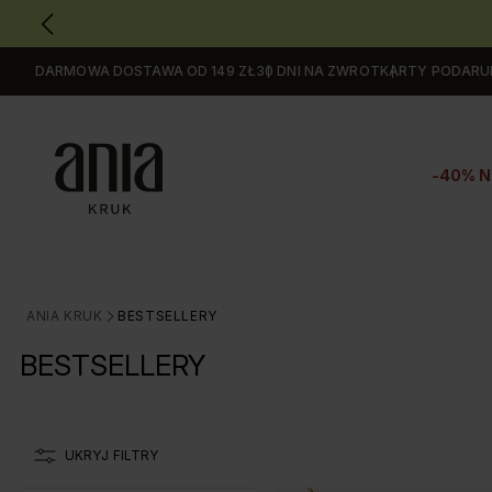
DARMOWA DOSTAWA OD 149 ZŁ
30 DNI NA ZWROT
KARTY PODAR
Przejdź
do
GŁÓWNEJ
ZAWARTOŚCI
-40% N
FILTRÓW
PRODUKTÓW
MENU
MENU
UŻYTKOWNIKA
ANIA KRUK
BESTSELLERY
>
WYSZUKIWARKI
BESTSELLERY
UKRYJ FILTRY