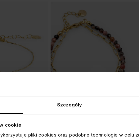
Szczegóły
PODWÓJNA BRANSOLETKA
ów cookie
z rodonitem i łańcuchem
ykorzystuje pliki cookies oraz podobne technologie w celu z