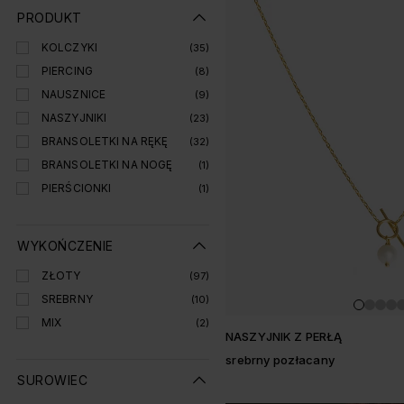
Lista produtó
PRODUKT
KOLCZYKI
(35)
PIERCING
(8)
NAUSZNICE
(9)
NASZYJNIKI
(23)
BRANSOLETKI NA RĘKĘ
(32)
BRANSOLETKI NA NOGĘ
(1)
PIERŚCIONKI
(1)
WYKOŃCZENIE
ZŁOTY
(97)
SREBRNY
(10)
MIX
(2)
NASZYJNIK Z PERŁĄ
srebrny pozłacany
SUROWIEC