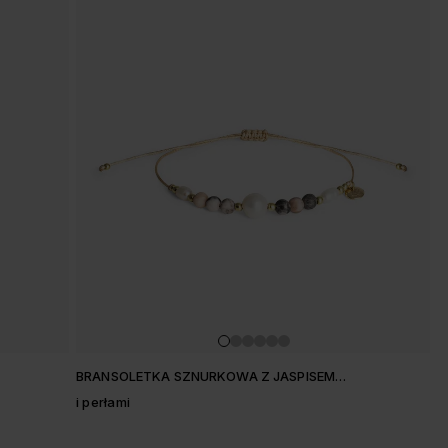
BRANSOLETKA SZNURKOWA Z JASPISEM
PASTELOWYM
i perłami