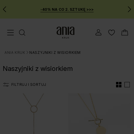
-40% NA CO 2. SZTUKĘ >>>
Przejdź
Menu mobilne
do
GŁÓWNEJ
ZAWARTOŚCI
ANIA KRUK
NASZYJNIKI Z WISIORKIEM
FILTRÓW
>
PRODUKTÓW
Naszyjniki z wisiorkiem
MENU
WYSZUKIWARKI
FILTRUJ I SORTUJ
Lista produtów