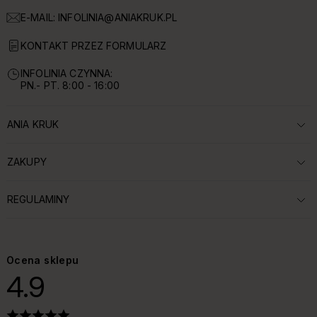
E-MAIL:
INFOLINIA@ANIAKRUK.PL
KONTAKT PRZEZ FORMULARZ
INFOLINIA CZYNNA:
PN.- PT. 8:00 - 16:00
ANIA KRUK
ROZWIŃ SEKCJĘ:
ZAKUPY
ROZWIŃ SEKCJĘ:
REGULAMINY
ROZWIŃ SEKCJĘ:
Ocena sklepu
4.9