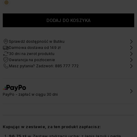
Sprawdź dostępność w Butiku
Darmowa dostawa od 149 zł
30 dni na zwrot produktu
Gwarancja na pozłocenie
Masz pytania? Zadzwoń: 885 777 772
PayPo - zapłać w ciągu 30 dni
Kupując w zestawie, za ten produkt zapłacisz:
96,75 zł
w
Zestaw stylizacji ucha; z lapis lazuli i perłą