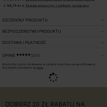
96,75 zł
w
Zestaw klasyczny z kółkami; pozłacany
SZCZEGÓŁY PRODUKTU
BEZPIECZEŃSTWO PRODUKTU
DOSTAWA I PŁATNOŚĆ
ŚREDNIA OCENA: 5 Z 5, LICZBA OPINII: 2
OPINIE
(205)
OCENA 5 NA 5
Informacja o weryfikacji opinii:
Wszystkie opinie dodawane w sklepie Ania Kruk są weryfikowane.
Szczegóły dostępne są
tutaj
.
ODBIERZ 20 ZŁ RABATU NA