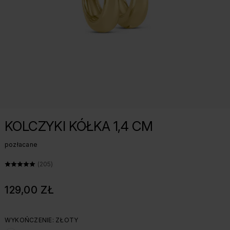
KOLCZYKI KÓŁKA 1,4 CM
pozłacane
ŚREDNIA OCENA: 5 Z 5, LICZBA OPINII: 205
(205)
129,00 ZŁ
WYKOŃCZENIE: ZŁOTY