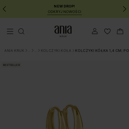
NEW DROP!
ODKRYJ NOWOŚCI
Przejdź
Menu mobilne
do
GŁÓWNEJ
ZAWARTOŚCI
ANIA KRUK
BIŻUTERIA
KOLCZYKI
KOLCZYKI KOŁA
KOLCZYKI KÓŁKA 1,4 CM; P
MENU
>
>
>
>
WYSZUKIWARKI
BESTSELLER