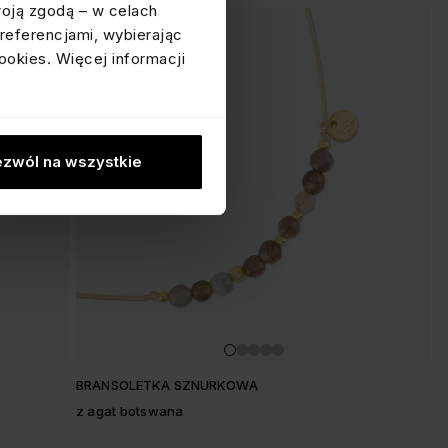
woją zgodą – w celach
referencjami, wybierając
ookies. Więcej informacji
zwól na wszystkie
BRANSOLETKA SZNURKOWA
z agat botswana