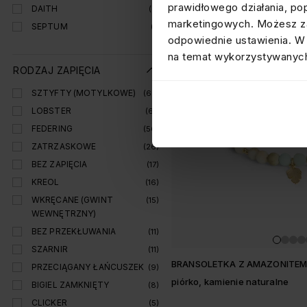
prawidłowego działania, po
DAITH
(2)
marketingowych. Możesz za
SEPTUM
(1)
odpowiednie ustawienia. W 
na temat wykorzystywanych
RODZAJ ZAPIĘCIA
SZTYFTY (MOTYLKOWE)
(62)
LOBSTER
(61)
FEDERING
(56)
ZATRZASKOWE
(26)
BEZ ZAPIĘCIA
(17)
KREOL
(16)
WKRĘCANE (GWINT
(15)
WEWNĘTRZNY)
BEZ PRZEKŁUWANIA
(11)
SZARNIR
(11)
BRANSOLETKA Z AMAZONITE
PRZECIĄGANY ŁAŃCUSZEK
(9)
piórko, kamienie naturalne
BIGIEL ZAMKNIĘTY
(8)
CLICKER
(5)