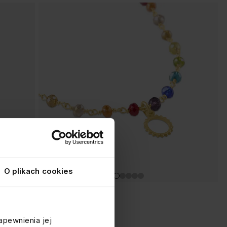
O plikach cookies
CHOKER Z KORALIKAMI
srebrny pozłacany
apewnienia jej