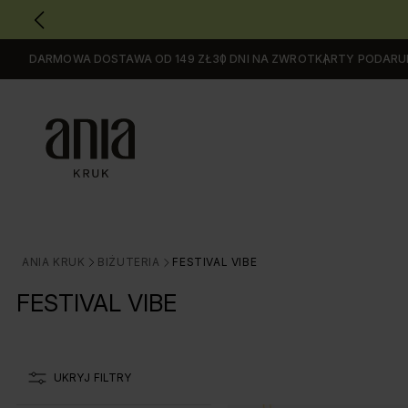
DARMOWA DOSTAWA OD 149 ZŁ
30 DNI NA ZWROT
KARTY PODAR
Przejdź
do
GŁÓWNEJ
ZAWARTOŚCI
FILTRÓW
PRODUKTÓW
MENU
MENU
UŻYTKOWNIKA
ANIA KRUK
BIŻUTERIA
FESTIVAL VIBE
>
>
WYSZUKIWARKI
FESTIVAL VIBE
UKRYJ FILTRY