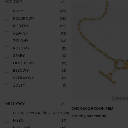
KOLORY
BIAŁY
(63)
KOLOROWY
(38)
NIEBIESKI
(22)
CZARNY
(13)
ZIELONY
(13)
RÓŻOWY
(11)
SZARY
(6)
FIOLETOWY
(3)
BEŻOWY
(3)
CZERWONY
(3)
ŻÓŁTY
(1)
MOTYWY
CHOKER Z RODONITEM
GEOMETRYCZNE/KSZTAŁTY
(83)
srebrny pozłacany
NIEBO
(37)
ROŚLINNE