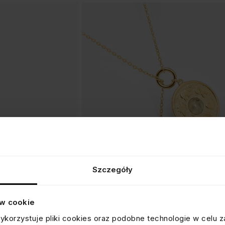
Szczegóły
NASZYJNIK Z LABRADORYTEM
ów cookie
srebrny pozłacany
ykorzystuje pliki cookies oraz podobne technologie w celu z