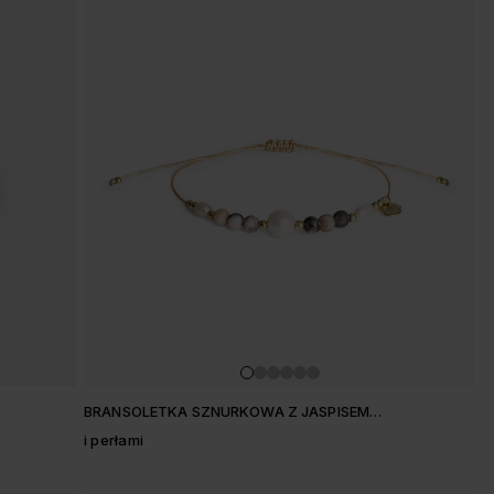
BRANSOLETKA SZNURKOWA Z JASPISEM
PASTELOWYM
i perłami