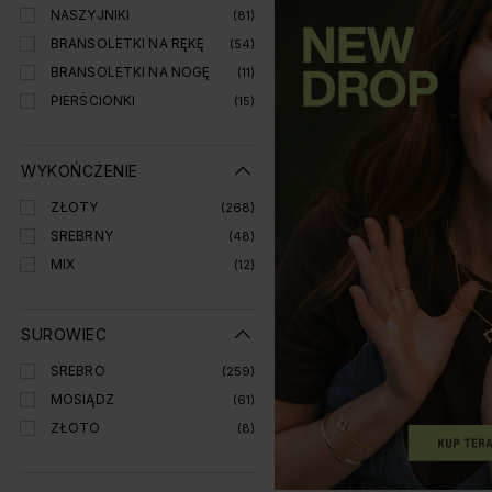
NASZYJNIKI
(81)
BRANSOLETKI NA RĘKĘ
(54)
BRANSOLETKI NA NOGĘ
(11)
PIERŚCIONKI
(15)
WYKOŃCZENIE
ZŁOTY
(268)
SREBRNY
(48)
MIX
(12)
SUROWIEC
SREBRO
(259)
MOSIĄDZ
(61)
ZŁOTO
(8)