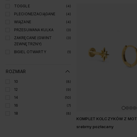
TOGGLE
(4)
PLECIONE/ZACIĄGANE
(4)
WIĄZANE
(4)
PRZESUWANA KULKA
(3)
ZAKRĘCANE (GWINT
(3)
ZEWNĘTRZNY)
BIGIEL OTWARTY
(1)
ROZMIAR
10
(8)
12
(9)
14
(10)
16
(7)
18
(8)
KOMPLET KOLCZYKÓW Z MO
srebrny pozłacany