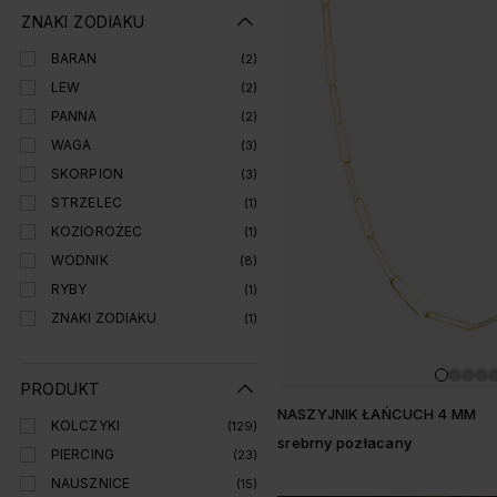
Lista produtó
ZNAKI ZODIAKU
BARAN
(2)
LEW
(2)
PANNA
(2)
WAGA
(3)
SKORPION
(3)
STRZELEC
(1)
KOZIOROŻEC
(1)
WODNIK
(8)
RYBY
(1)
ZNAKI ZODIAKU
(1)
PRODUKT
NASZYJNIK ŁAŃCUCH 4 MM
KOLCZYKI
(129)
srebrny pozłacany
PIERCING
(23)
NAUSZNICE
(15)