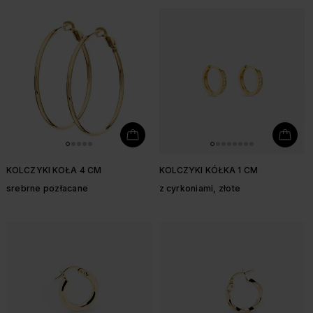
KOLCZYKI KOŁA 4 CM
KOLCZYKI KÓŁKA 1 CM
srebrne pozłacane
z cyrkoniami, złote