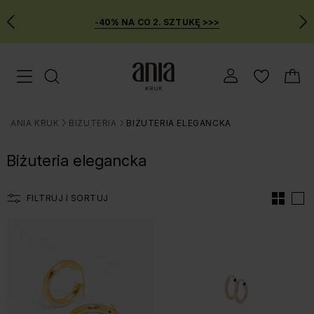
-40% NA CO 2. SZTUKĘ >>>
Przejdź
Menu mobilne
do
GŁÓWNEJ
ZAWARTOŚCI
ANIA KRUK
BIŻUTERIA
BIŻUTERIA ELEGANCKA
FILTRÓW
>
>
PRODUKTÓW
Biżuteria elegancka
MENU
WYSZUKIWARKI
FILTRUJ I SORTUJ
Lista produtów