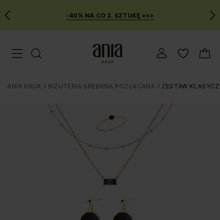
-40% NA CO 2. SZTUKĘ >>>
Przejdź
Menu mobilne
do
GŁÓWNEJ
ZAWARTOŚCI
ANIA KRUK
BIŻUTERIA SREBRNA POZŁACANA
ZESTAW KLASYCZ
MENU
>
>
WYSZUKIWARKI