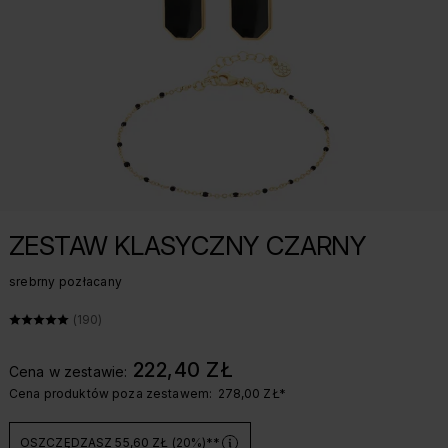
ZESTAW KLASYCZNY CZARNY
srebrny pozłacany
ŚREDNIA OCENA: 5 Z 5, LICZBA OPINII: 190
(190)
222,40 ZŁ
Cena w zestawie:
Cena produktów poza zestawem:
278,00 ZŁ
*
OSZCZĘDZASZ 55,60 ZŁ (20%)
**