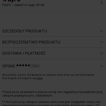
PayPo - zapłać w ciągu 30 dni
SZCZEGÓŁY PRODUKTU
BEZPIECZEŃSTWO PRODUKTU
DOSTAWA I PŁATNOŚĆ
ŚREDNIA OCENA: 5 Z 5, LICZBA OPINII: 1
OPINIE
(190)
OCENA 5 NA 5
Informacja o weryfikacji opinii:
Wszystkie opinie dodawane w sklepie Ania Kruk są weryfikowane.
Szczegóły dostępne są
tutaj
.
*Cena poza zestawem oznacza sumę cen regularnych produktów przy
zakupie pojedynczym, oddzielnym.
** Korzyść przy zakupie zestawu obliczana jest względem sumy cen
regularnych produktów kupowanych oddzielnie. Najniższa cena z 30