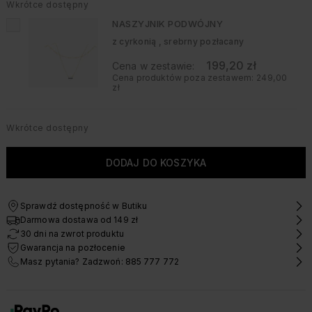
Wkrótce dostępny
NASZYJNIK PODWÓJNY
z cyrkonią , srebrny pozłacany
199,20 zł
Cena w zestawie:
Cena produktów poza zestawem:
249,00
zł
Wkrótce dostępny
KOLCZYKI WISZĄCE Z EMALIĄ
srebrne pozłacane
239,20 zł
Cena w zestawie:
Cena produktów poza zestawem:
299,00
Sprawdź dostępność w Butiku
zł
Darmowa dostawa od 149 zł
30 dni na zwrot produktu
Gwarancja na pozłocenie
Masz pytania? Zadzwoń: 885 777 772