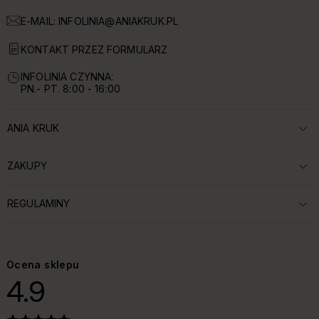
E-MAIL:
INFOLINIA@ANIAKRUK.PL
KONTAKT PRZEZ FORMULARZ
INFOLINIA CZYNNA:
PN.- PT. 8:00 - 16:00
ANIA KRUK
ROZWIŃ SEKCJĘ:
ZAKUPY
ROZWIŃ SEKCJĘ:
REGULAMINY
ROZWIŃ SEKCJĘ:
Ocena sklepu
4.9