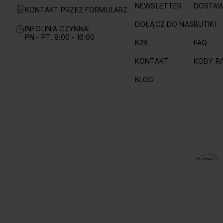
NEWSLETTER
DOSTAW
KONTAKT PRZEZ FORMULARZ
DOŁĄCZ DO NAS
BUTIKI
INFOLINIA CZYNNA:
PN.- PT. 8:00 - 16:00
B2B
FAQ
KONTAKT
KODY R
BLOG
OBSŁUGIWANE FORMY PŁATNOŚCI I DOSTAWY