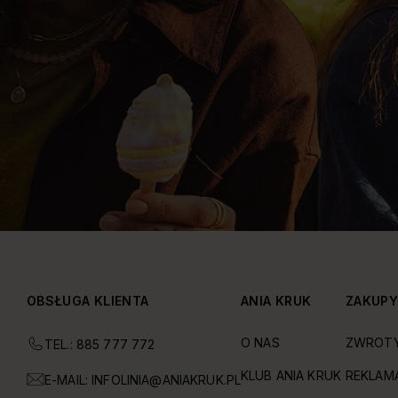
OBSŁUGA KLIENTA
ANIA KRUK
ZAKUP
O NAS
ZWROT
TEL.: 885 777 772
KLUB ANIA KRUK
REKLAM
E-MAIL:
INFOLINIA@ANIAKRUK.PL