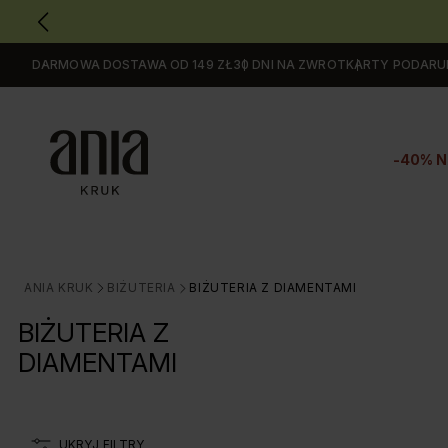
DARMOWA DOSTAWA OD 149 ZŁ
30 DNI NA ZWROT
KARTY PODAR
Przejdź
do
GŁÓWNEJ
ZAWARTOŚCI
-40% N
FILTRÓW
PRODUKTÓW
MENU
MENU
UŻYTKOWNIKA
ANIA KRUK
BIŻUTERIA
BIŻUTERIA Z DIAMENTAMI
>
>
WYSZUKIWARKI
BIŻUTERIA Z
DIAMENTAMI
UKRYJ FILTRY