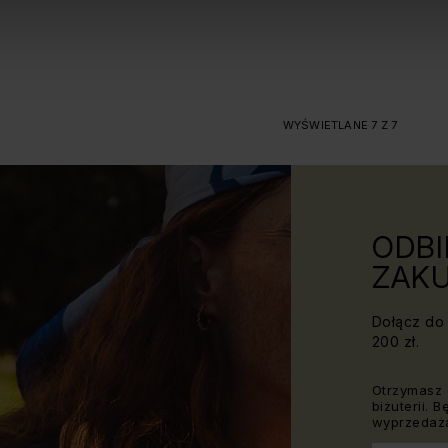
WYŚWIETLANE 7 Z 7
ODBI
ZAKU
Dołącz do 
200 zł.
Otrzymasz 
biżuterii. 
wyprzedaża