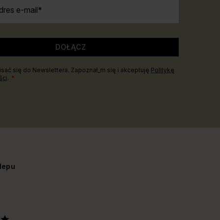
dres e-mail
DOŁĄCZ
sać się do Newslettera. Zapoznał_m się i akceptuję
Politykę
ści
.
lepu