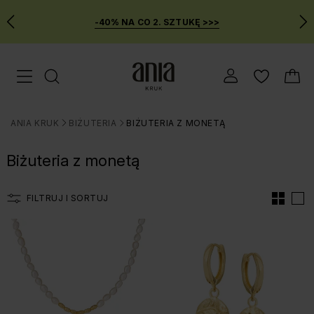
-40% NA CO 2. SZTUKĘ >>>
Przejdź
Menu mobilne
do
GŁÓWNEJ
ZAWARTOŚCI
ANIA KRUK
BIŻUTERIA
BIŻUTERIA Z MONETĄ
FILTRÓW
>
>
PRODUKTÓW
Biżuteria z monetą
MENU
WYSZUKIWARKI
FILTRUJ I SORTUJ
Lista produtów