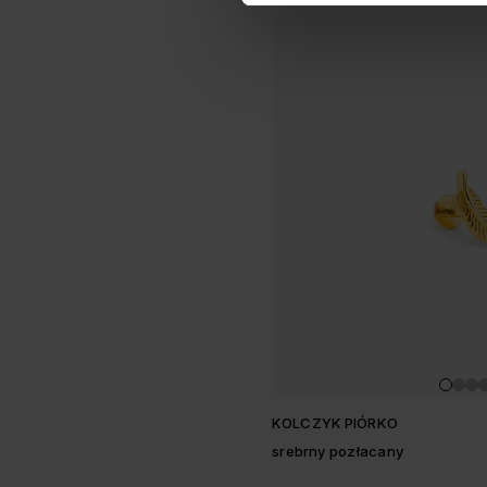
KOLCZYK PIÓRKO
srebrny pozłacany