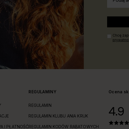
Podaj a
Chcę zapi
prywatno
Y
REGULAMINY
Ocena sk
Y
REGULAMIN
4.9
ACJE
REGULAMIN KLUBU ANIA KRUK
A I PŁATNOŚĆ
REGULAMIN KODÓW RABATOWYCH