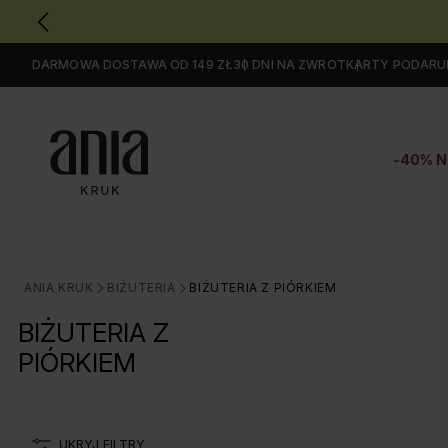
DARMOWA DOSTAWA OD 149 ZŁ
30 DNI NA ZWROT
KARTY PODAR
Przejdź
do
GŁÓWNEJ
ZAWARTOŚCI
-40% N
FILTRÓW
PRODUKTÓW
MENU
MENU
UŻYTKOWNIKA
ANIA KRUK
BIŻUTERIA
BIŻUTERIA Z PIÓRKIEM
>
>
WYSZUKIWARKI
BIŻUTERIA Z
PIÓRKIEM
UKRYJ FILTRY