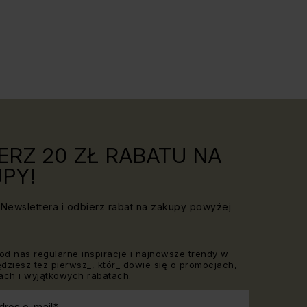
ERZ 20 ZŁ RABATU NA
PY!
Newslettera i odbierz rabat na zakupy powyżej
od nas regularne inspiracje i najnowsze trendy w
Będziesz też pierwsz_, któr_ dowie się o promocjach,
ch i wyjątkowych rabatach.