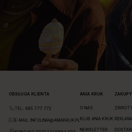
OBSŁUGA KLIENTA
ANIA KRUK
ZAKUP
O NAS
ZWROT
TEL.: 885 777 772
KLUB ANIA KRUK
REKLAM
E-MAIL:
INFOLINIA@ANIAKRUK.PL
NEWSLETTER
DOSTAW
KONTAKT PRZEZ FORMULARZ