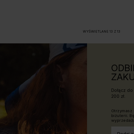
WYŚWIETLANE 13 Z 13
ODBI
ZAKU
Dołącz do 
200 zł.
Otrzymasz 
biżuterii. 
wyprzedaża