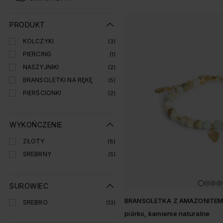
Lista produtó
PRODUKT
KOLCZYKI
(3)
PIERCING
(1)
NASZYJNIKI
(2)
BRANSOLETKI NA RĘKĘ
(5)
PIERŚCIONKI
(2)
WYKOŃCZENIE
ZŁOTY
(8)
SREBRNY
(5)
SUROWIEC
BRANSOLETKA Z AMAZONITE
SREBRO
(13)
piórko, kamienie naturalne