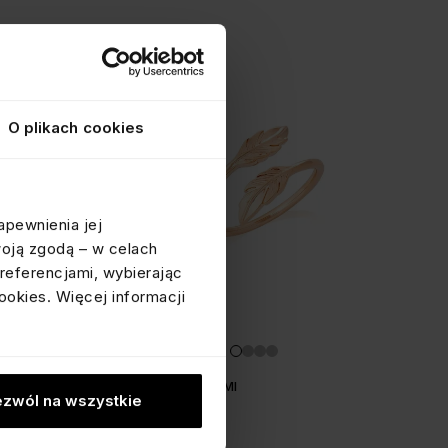
O plikach cookies
apewnienia jej
woją zgodą – w celach
referencjami, wybierając
ookies. Więcej informacji
PIERŚCIONEK Z PIÓRKAMI
zwól na wszystkie
srebrny pozłacany