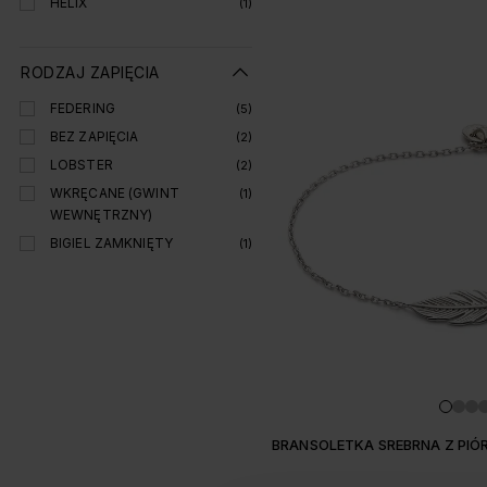
HELIX
(1)
RODZAJ ZAPIĘCIA
FEDERING
(5)
BEZ ZAPIĘCIA
(2)
LOBSTER
(2)
WKRĘCANE (GWINT
(1)
WEWNĘTRZNY)
BIGIEL ZAMKNIĘTY
(1)
BRANSOLETKA SREBRNA Z PIÓ