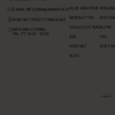
KLUB ANIA KRUK
REKLAM
E-MAIL:
INFOLINIA@ANIAKRUK.PL
NEWSLETTER
DOSTAW
KONTAKT PRZEZ FORMULARZ
DOŁĄCZ DO NAS
BUTIKI
INFOLINIA CZYNNA:
PN.- PT. 8:00 - 16:00
B2B
FAQ
KONTAKT
KODY R
BLOG
OBSŁUGIWANE FORMY PŁATNOŚCI I DOSTAWY