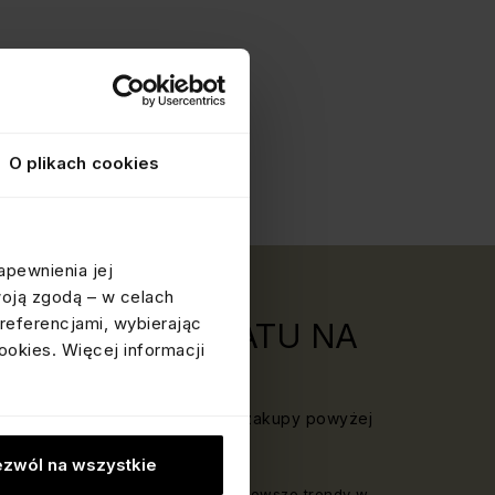
O plikach cookies
apewnienia jej
woją zgodą – w celach
referencjami, wybierając
ERZ 20 ZŁ RABATU NA
ookies. Więcej informacji
PY!
Newslettera i odbierz rabat na zakupy powyżej
zwól na wszystkie
od nas regularne inspiracje i najnowsze trendy w