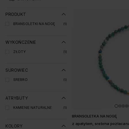
Lista produtó
PRODUKT
BRANSOLETKI NA NOGĘ
(1)
WYKOŃCZENIE
ZŁOTY
(1)
SUROWIEC
SREBRO
(1)
ATRYBUTY
KAMIENIE NATURALNE
(1)
BRANSOLETKA NA NOGĘ
z apatytem, srebrna pozłacan
KOLORY