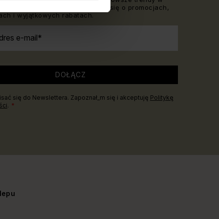
Będziesz też pierwsz_, któr_ dowie się o promocjach,
ch i wyjątkowych rabatach.
dres e-mail
DOŁĄCZ
sać się do Newslettera. Zapoznał_m się i akceptuję
Politykę
ści
.
lepu