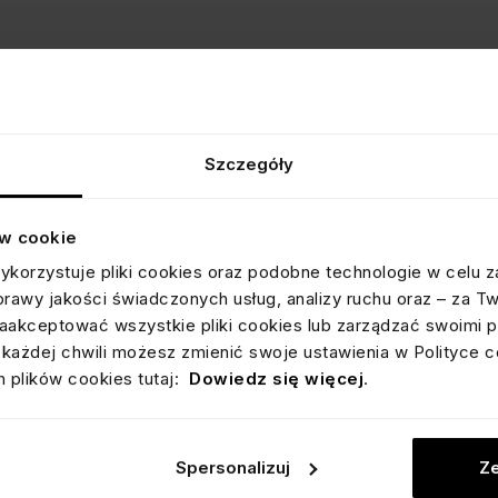
WYŚWIETLANE 1 Z 1
Szczegóły
ów cookie
ykorzystuje pliki cookies oraz podobne technologie w celu z
prawy jakości świadczonych usług, analizy ruchu oraz – za T
akceptować wszystkie pliki cookies lub zarządzać swoimi p
ODBI
każdej chwili możesz zmienić swoje ustawienia w Polityce c
ZAKU
 plików cookies tutaj:
Dowiedz się więcej
.
Dołącz do 
200 zł.
Spersonalizuj
Ze
Otrzymasz 