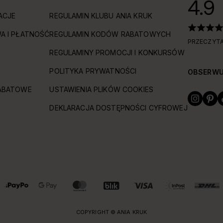
4.9
ACJE
REGULAMIN KLUBU ANIA KRUK
A I PŁATNOŚĆ
REGULAMIN KODÓW RABATOWYCH
PRZECZYTA
REGULAMINY PROMOCJI I KONKURSÓW
POLITYKA PRYWATNOŚCI
OBSERWU
ABATOWE
USTAWIENIA PLIKÓW COOKIES
DEKLARACJA DOSTĘPNOŚCI CYFROWEJ
COPYRIGHT © ANIA KRUK