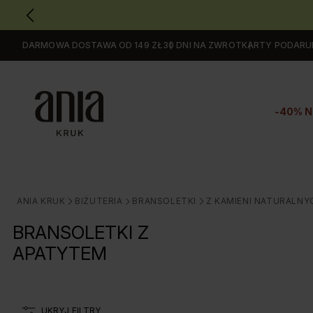
DARMOWA DOSTAWA OD 149 ZŁ
30 DNI NA ZWROT
KARTY PODAR
Przejdź
do
GŁÓWNEJ
ZAWARTOŚCI
-40% N
FILTRÓW
PRODUKTÓW
MENU
MENU
UŻYTKOWNIKA
ANIA KRUK
BIŻUTERIA
BRANSOLETKI
Z KAMIENI NATURALNY
>
>
>
WYSZUKIWARKI
BRANSOLETKI Z
APATYTEM
UKRYJ FILTRY