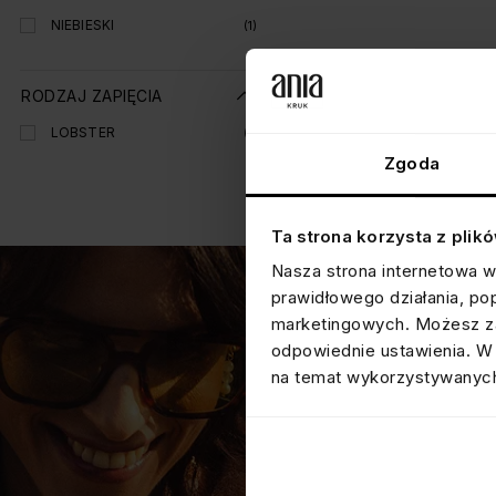
NIEBIESKI
(1)
RODZAJ ZAPIĘCIA
LOBSTER
(1)
Zgoda
Ta strona korzysta z plik
Nasza strona internetowa w
prawidłowego działania, po
marketingowych. Możesz za
odpowiednie ustawienia. W 
na temat wykorzystywanych