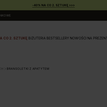
-40% NA CO 2. SZTUKĘ >>>
UNKOWE
A CO 2. SZTUKĘ
BIŻUTERIA
BESTSELLERY
NOWOŚCI
NA PREZEN
CH
BRANSOLETKI Z APATYTEM
>