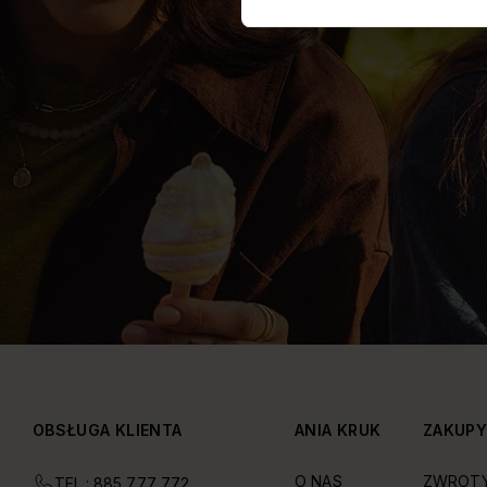
OBSŁUGA KLIENTA
ANIA KRUK
ZAKUP
O NAS
ZWROT
TEL.: 885 777 772