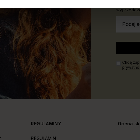
biżuterii. 
wyprzedaża
Podaj a
Chcę zapi
prywatno
Y
REGULAMINY
Ocena sk
Y
REGULAMIN