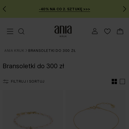
-40% NA CO 2. SZTUKĘ >>>
Przejdź
Menu mobilne
do
GŁÓWNEJ
ZAWARTOŚCI
ANIA KRUK
BRANSOLETKI DO 300 ZŁ
FILTRÓW
>
PRODUKTÓW
Bransoletki do 300 zł
MENU
WYSZUKIWARKI
FILTRUJ I SORTUJ
Lista produtów