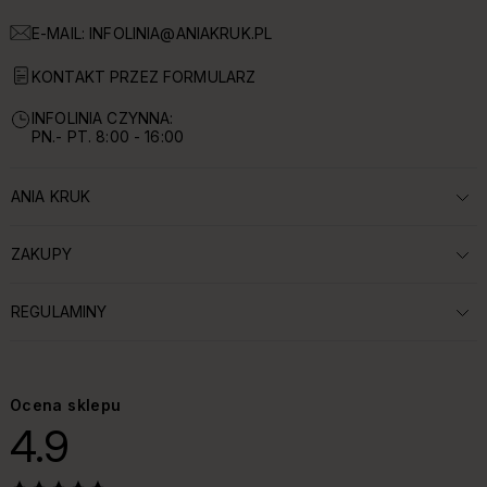
E-MAIL:
INFOLINIA@ANIAKRUK.PL
KONTAKT PRZEZ FORMULARZ
INFOLINIA CZYNNA:
PN.- PT. 8:00 - 16:00
ANIA KRUK
ROZWIŃ SEKCJĘ:
ZAKUPY
ROZWIŃ SEKCJĘ:
REGULAMINY
ROZWIŃ SEKCJĘ:
Ocena sklepu
4.9