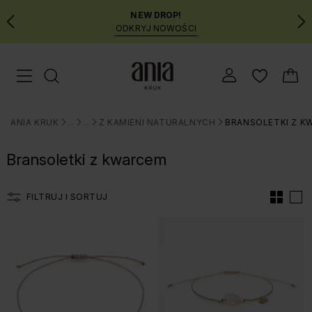
NEW DROP!
ODKRYJ NOWOŚCI
Przejdź
Menu mobilne
do
GŁÓWNEJ
ZAWARTOŚCI
ANIA KRUK
BIŻUTERIA
BRANSOLETKI
Z KAMIENI NATURALNYCH
BRANSOLETKI Z K
FILTRÓW
>
>
>
>
PRODUKTÓW
Bransoletki z kwarcem
MENU
WYSZUKIWARKI
FILTRUJ I SORTUJ
Lista produtów