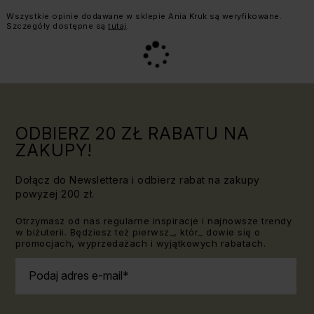
Informacja o weryfikacji opinii:
Wszystkie opinie dodawane w sklepie Ania Kruk są weryfikowane.
Szczegóły dostępne są
tutaj
.
ODBIERZ 20 ZŁ RABATU NA
ZAKUPY!
Dołącz do Newslettera i odbierz rabat na zakupy
powyżej 200 zł.
Otrzymasz od nas regularne inspiracje i najnowsze trendy
w biżuterii. Będziesz też pierwsz_, któr_ dowie się o
promocjach, wyprzedażach i wyjątkowych rabatach.
Podaj adres e-mail