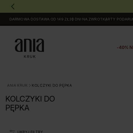
DARMOWA DOSTAWA OD 149 ZŁ
30 DNI NA ZWROT
KARTY PODAR
Przejdź
do
GŁÓWNEJ
ZAWARTOŚCI
-40% N
FILTRÓW
PRODUKTÓW
MENU
MENU
UŻYTKOWNIKA
ANIA KRUK
KOLCZYKI DO PĘPKA
>
WYSZUKIWARKI
KOLCZYKI DO
PĘPKA
UKRYJ FILTRY