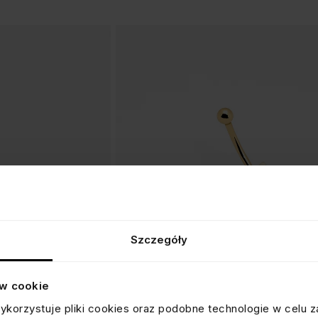
Szczegóły
ów cookie
KOLCZYK DO PĘPKA MOTYLEK
ykorzystuje pliki cookies oraz podobne technologie w celu z
srebrny pozłacany