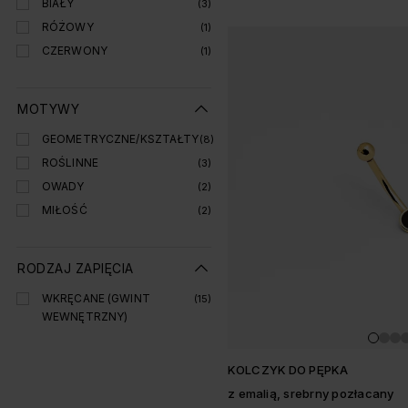
BIAŁY
(3)
RÓŻOWY
(1)
CZERWONY
(1)
MOTYWY
GEOMETRYCZNE/KSZTAŁTY
(8)
ROŚLINNE
(3)
OWADY
(2)
MIŁOŚĆ
(2)
RODZAJ ZAPIĘCIA
WKRĘCANE (GWINT
(15)
WEWNĘTRZNY)
KOLCZYK DO PĘPKA
z emalią, srebrny pozłacany