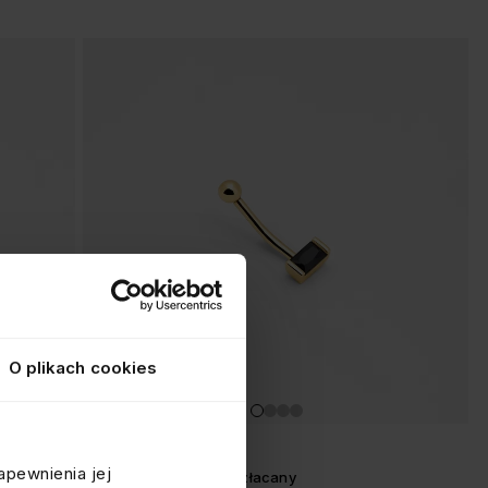
O plikach cookies
KOLCZYK DO PĘPKA
apewnienia jej
z cyrkonią, srebrny pozłacany