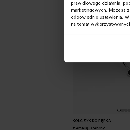
prawidłowego działania, po
marketingowych. Możesz za
odpowiednie ustawienia. W 
na temat wykorzystywanych
KOLCZYK DO PĘPKA
z emalią, srebrny