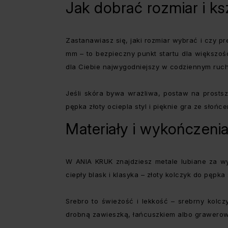
Jak dobrać rozmiar i k
Zastanawiasz się, jaki rozmiar wybrać i czy p
mm – to bezpieczny punkt startu dla większośc
dla Ciebie najwygodniejszy w codziennym ru
Jeśli skóra bywa wrażliwa, postaw na prostsz
pępka złoty ociepla styl i pięknie gra ze słońce
Materiały i wykończenia
W ANIA KRUK znajdziesz metale lubiane za wyg
ciepły blask i klasyka – złoty kolczyk do pępka
Srebro to świeżość i lekkość – srebrny kolcz
drobną zawieszką, łańcuszkiem albo grawerowa