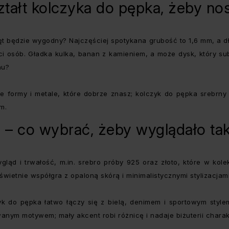
ształt kolczyka do pępka, żeby n
ręt będzie wygodny? Najczęściej spotykana grubość to 1,6 mm, a 
i osób. Gładka kulka, banan z kamieniem, a może dysk, który subt
chu?
e formy i metale, które dobrze znasz; kolczyk do pępka srebrny 
m.
 – co wybrać, żeby wyglądało tak,
ląd i trwałość, m.in. srebro próby 925 oraz złoto, które w kole
 świetnie współgra z opaloną skórą i minimalistycznymi stylizacjam
yk do pępka łatwo łączy się z bielą, denimem i sportowym style
nym motywem; mały akcent robi różnicę i nadaje biżuterii charak