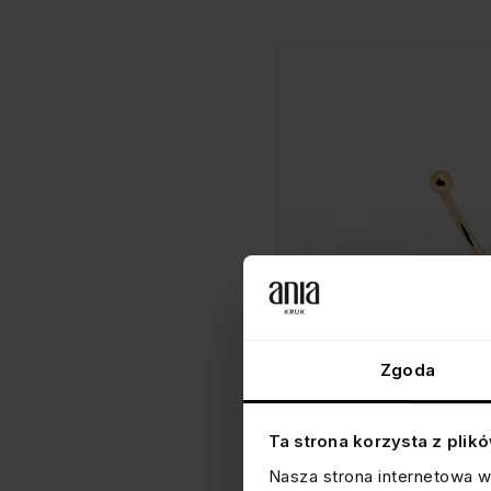
Zgoda
Ta strona korzysta z plik
KOLCZYK DO PĘPKA KWIATEK
Nasza strona internetowa w
srebrny pozłacany