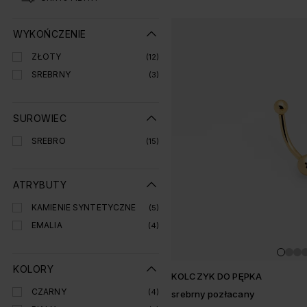
Lista produtó
WYKOŃCZENIE
ZŁOTY
(12)
SREBRNY
(3)
SUROWIEC
SREBRO
(15)
ATRYBUTY
KAMIENIE SYNTETYCZNE
(5)
EMALIA
(4)
KOLORY
KOLCZYK DO PĘPKA
CZARNY
(4)
srebrny pozłacany