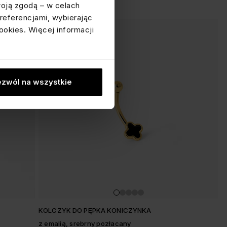
woją zgodą – w celach
referencjami, wybierając
ookies. Więcej informacji
zwól na wszystkie
KOLCZYK DO PĘPKA KONICZYNKA
z emalią, srebrny pozłacany