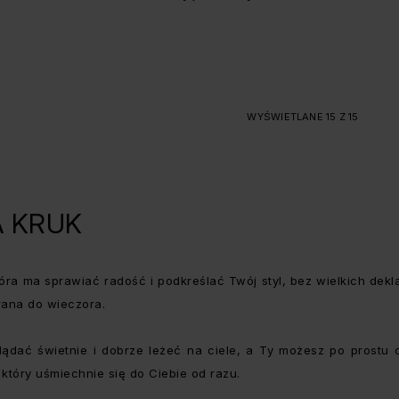
WYŚWIETLANE 15 Z 15
IA KRUK
óra ma sprawiać radość i podkreślać Twój styl, bez wielkich dekl
 rana do wieczora.
ądać świetnie i dobrze leżeć na ciele, a Ty możesz po prostu c
który uśmiechnie się do Ciebie od razu.