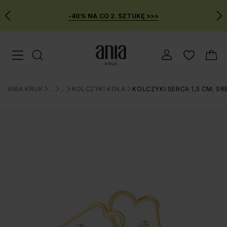
-40% NA CO 2. SZTUKĘ >>>
Przejdź
Menu mobilne
do
GŁÓWNEJ
ZAWARTOŚCI
ANIA KRUK
BIŻUTERIA
KOLCZYKI
KOLCZYKI KOŁA
KOLCZYKI SERCA 1,5 CM; S
MENU
>
>
>
>
WYSZUKIWARKI