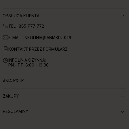
OBSŁUGA KLIENTA
TEL.: 885 777 772
E-MAIL:
INFOLINIA@ANIAKRUK.PL
KONTAKT PRZEZ FORMULARZ
INFOLINIA CZYNNA:
PN.- PT. 8:00 - 16:00
ANIA KRUK
ROZWIŃ SEKCJĘ:
ZAKUPY
ROZWIŃ SEKCJĘ:
REGULAMINY
ROZWIŃ SEKCJĘ: