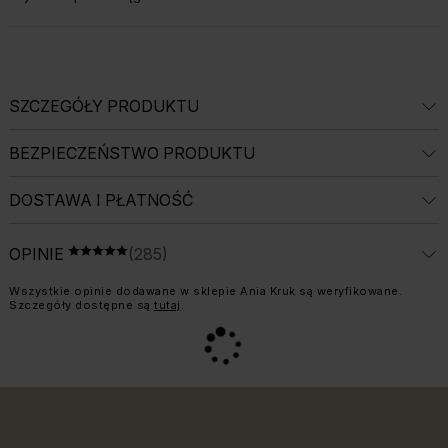
SZCZEGÓŁY PRODUKTU
BEZPIECZEŃSTWO PRODUKTU
DOSTAWA I PŁATNOŚĆ
ŚREDNIA OCENA: 5 Z 5, LICZBA OPINII: 2
OPINIE
(285)
OCENA 5 NA 5
Informacja o weryfikacji opinii:
Wszystkie opinie dodawane w sklepie Ania Kruk są weryfikowane.
Szczegóły dostępne są
tutaj
.