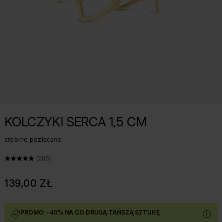
KOLCZYKI SERCA 1,5 CM
srebrne pozłacane
ŚREDNIA OCENA: 5 Z 5, LICZBA OPINII: 285
(285)
139,00 ZŁ
PROMO: -40% NA CO DRUGĄ TAŃSZĄ SZTUKĘ