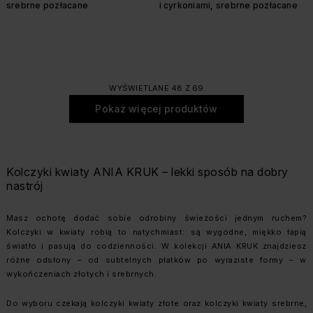
srebrne pozłacane
i cyrkoniami, srebrne pozłacane
WYŚWIETLANE 48 Z 69
Pokaż więcej produktów
Kolczyki kwiaty ANIA KRUK – lekki sposób na dobry
nastrój
Masz ochotę dodać sobie odrobiny świeżości jednym ruchem?
Kolczyki w kwiaty robią to natychmiast: są wygodne, miękko łapią
światło i pasują do codzienności. W kolekcji ANIA KRUK znajdziesz
różne odsłony – od subtelnych płatków po wyraziste formy – w
wykończeniach złotych i srebrnych.
Do wyboru czekają kolczyki kwiaty złote oraz kolczyki kwiaty srebrne,