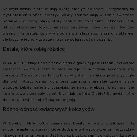
Kolczyki kwiaty złote otulają skórę ciepłym światłem i przywodzą na
myśl promień słońca. Kolczyki kwiaty srebrne mają w sobie świeżość
poranka – chłodny blask, który pasuje do codziennej lekkości. Jeśli
lubisz eksperymentować, możesz zestawiać obie wersje, tworząc
własny miks metali. Kwiaty w złocie i w srebrze różnią się charakterem,
ale łączy je jedno – zawsze niosą ze sobą radość noszenia.
Detale, które robią różnicę
W ANIA KRUK znajdziesz płaskie płatki o gładkiej powierzchni, delikatnie
rzeźbione kwiaty z fakturą oraz wersje z perłowym akcentem czy
cyrkonią. Do wyboru są
kolczyki sztyfty
dla miłośników prostoty, bigle
dla tych, którzy cenią ruch, oraz zapięcia angielskie zapewniające
wygodę. Lekkie materiały sprawiają, że nawet większe formy nosi się
komfortowo przez cały dzień. Brzmi jak coś dla Ciebie? Sprawdź, które
detale najprzyjemniej z Tobą współgrają.
Różnorodność kwiatowych kolczyków
W kolekcji ANIA KRUK znajdziesz kwiaty w wielu odsłonach. Są
subtelne małe kwiatuszki, które dodają urokliwego akcentu, i różyczki –
klasyczne i romantyczne. Jeśli lubisz błysk, sięgnij po kolczyki kwiaty z