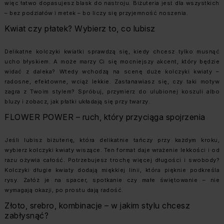
więc łatwo dopasujesz blask do nastroju. Biżuteria jest dla wszystkich
– bez podziałów i metek – bo liczy się przyjemność noszenia.
Kwiat czy płatek? Wybierz to, co lubisz
Delikatne kolczyki kwiatki sprawdzą się, kiedy chcesz tylko musnąć
ucho błyskiem. A może marzy Ci się mocniejszy akcent, który będzie
widać z daleka? Wtedy wchodzą na scenę duże kolczyki kwiaty –
radosne, efektowne, wciąż lekkie. Zastanawiasz się, czy taki motyw
zagra z Twoim stylem? Spróbuj, przymierz do ulubionej koszuli albo
bluzy i zobacz, jak płatki układają się przy twarzy.
FLOWER POWER – ruch, który przyciąga spojrzenia
Jeśli lubisz biżuterię, która delikatnie tańczy przy każdym kroku,
wybierz kolczyki kwiaty wiszące. Ten format daje wrażenie lekkości i od
razu ożywia całość. Potrzebujesz trochę więcej długości i swobody?
Kolczyki długie kwiaty dodają miękkiej linii, która pięknie podkreśla
rysy. Załóż je na spacer, spotkanie czy małe świętowanie – nie
wymagają okazji, po prostu dają radość.
Złoto, srebro, kombinacje – w jakim stylu chcesz
zabłysnąć?