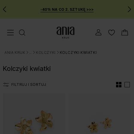
-40% NA CO 2. SZTUKĘ >>>
Przejdź
Menu mobilne
do
GŁÓWNEJ
ZAWARTOŚCI
ANIA KRUK
BIŻUTERIA
KOLCZYKI
KOLCZYKI KWIATKI
FILTRÓW
>
>
>
PRODUKTÓW
Kolczyki kwiatki
MENU
WYSZUKIWARKI
FILTRUJ I SORTUJ
Lista produtów