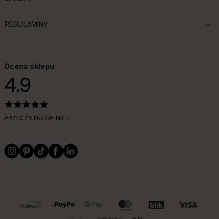
ROZWIŃ SEKCJĘ:
REGULAMINY
ROZWIŃ SEKCJĘ:
Ocena sklepu
4.9
PRZECZYTAJ OPINIE
OBSŁUGIWANE FORMY PŁATNOŚCI I DOSTAWY