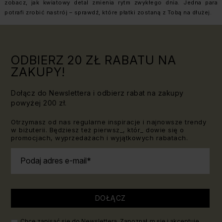
zobacz, jak kwiatowy detal zmienia rytm zwykłego dnia. Jedna para
potrafi zrobić nastrój – sprawdź, które płatki zostaną z Tobą na dłużej.
ODBIERZ 20 ZŁ RABATU NA
ZAKUPY!
Dołącz do Newslettera i odbierz rabat na zakupy
powyżej 200 zł.
Otrzymasz od nas regularne inspiracje i najnowsze trendy
w biżuterii. Będziesz też pierwsz_, któr_ dowie się o
promocjach, wyprzedażach i wyjątkowych rabatach.
Podaj adres e-mail
DOŁĄCZ
Chcę zapisać się do Newslettera. Zapoznał_m się i akceptuję