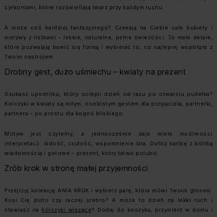
cyrkoniami, które rozświetlają twarz przy każdym ruchu.
A może coś bardziej fantazyjnego? Czekają na Ciebie całe bukiety i
motywy z listkami – lekkie, naturalne, pełne świeżości. To małe detale,
które pozwalają bawić się formą i wybierać to, co najlepiej współgra z
Twoim nastrojem.
Drobny gest, dużo uśmiechu – kwiaty na prezent
Szukasz upominku, który ociepli dzień od razu po otwarciu pudełka?
Kolczyki w kwiaty są miłym, osobistym gestem dla przyjaciela, partnerki,
partnera – po prostu dla kogoś bliskiego.
Motyw jest czytelny, a jednocześnie daje wiele możliwości
interpretacji: radość, czułość, wspomnienie lata. Dołóż kartkę z krótką
wiadomością i gotowe – prezent, który łatwo polubić.
Zrób krok w stronę małej przyjemności
Przejrzyj kolekcję ANIA KRUK i wybierz parę, która mówi Twoim głosem.
Kusi Cię złoto czy raczej srebro? A może to dzień na lekki ruch i
stawiasz na
kolczyki wiszące
? Dodaj do koszyka, przymierz w domu i