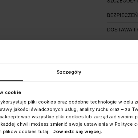
SZCZEGÓŁY
BEZPIECZE
DOSTAWA I
OPINIE
OCEN
Informacja o wery
Wszystkie opini
dostępne są
tuta
Szczegóły
ów cookie
ykorzystuje pliki cookies oraz podobne technologie w celu z
prawy jakości świadczonych usług, analizy ruchu oraz – za T
akceptować wszystkie pliki cookies lub zarządzać swoimi p
każdej chwili możesz zmienić swoje ustawienia w Polityce c
 plików cookies tutaj:
Dowiedz się więcej
.
ODBI