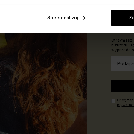
ZAKU
Spersonalizuj
Ze
Dołącz do 
200 zł.
Otrzymasz 
biżuterii. 
wyprzedaża
Podaj a
Chcę zapi
prywatno