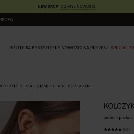
NEW DROP!
ODKRYJ NOWOŚCI
UNKOWE
BIŻUTERIA
BESTSELLERY
NOWOŚCI
NA PREZENT
SPECIAL PR
OLCZYKI Z PERŁĄ 5,5 MM; SREBRNE POZŁACANE
KOLCZYKI
srebrne pozłac
ŚREDNI
(59)