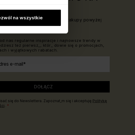
PY!
zwól na wszystkie
Newslettera i odbierz rabat na zakupy powyżej
od nas regularne inspiracje i najnowsze trendy w
Będziesz też pierwsz_, któr_ dowie się o promocjach,
ch i wyjątkowych rabatach.
dres e-mail
DOŁĄCZ
sać się do Newslettera. Zapoznał_m się i akceptuję
Politykę
ści
.