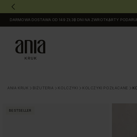
DARMOWA DOSTAWA OD 149 ZŁ
30 DNI NA ZWROT
KARTY PODAR
Przejdź
do
GŁÓWNEJ
ZAWARTOŚCI
MENU
MENU
UŻYTKOWNIKA
WYSZUKIWARKI
ANIA KRUK
BIŻUTERIA
KOLCZYKI
KOLCZYKI POZŁACANE
K
>
>
>
>
BESTSELLER