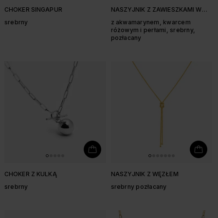
CHOKER SINGAPUR
NASZYJNIK Z ZAWIESZKAMI W
KSZTAŁCIE ROZGWIAZDY I
srebrny
z akwamarynem, kwarcem
MUSZELKI
różowym i perłami, srebrny,
pozłacany
CHOKER Z KULKĄ
NASZYJNIK Z WĘZŁEM
srebrny
srebrny pozłacany