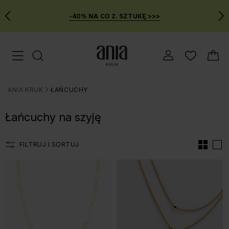
-40% NA CO 2. SZTUKĘ >>>
Przejdź
Menu mobilne
do
GŁÓWNEJ
ZAWARTOŚCI
ANIA KRUK
ŁAŃCUCHY
FILTRÓW
>
PRODUKTÓW
Łańcuchy na szyję
MENU
WYSZUKIWARKI
FILTRUJ I SORTUJ
Lista produtów