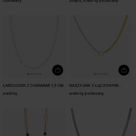
rodowany
żmijka, srebrny pozłacany
ŁAŃCUSZEK Z OGNIWAMI 1,5 CM
NASZYJNIK Z ŁĄCZONYMI
ŁAŃCUSZKAMI
srebrny
srebrny pozłacany