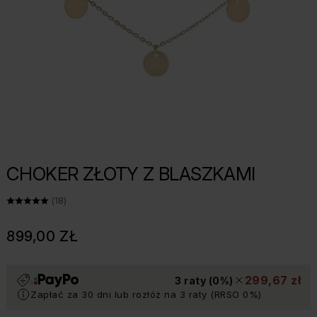
CHOKER ZŁOTY Z BLASZKAMI
ŚREDNIA OCENA: 5 Z 5, LICZBA OPINII: 18
(18)
899,00 ZŁ
299,67 zł
3 raty (0%)
Zapłać za 30 dni lub rozłóż na 3 raty (RRSO 0%)