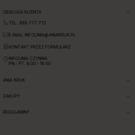
OBSŁUGA KLIENTA
TEL.: 885 777 772
E-MAIL:
INFOLINIA@ANIAKRUK.PL
KONTAKT PRZEZ FORMULARZ
INFOLINIA CZYNNA:
PN.- PT. 8:00 - 16:00
ANIA KRUK
ROZWIŃ SEKCJĘ:
ZAKUPY
ROZWIŃ SEKCJĘ:
REGULAMINY
ROZWIŃ SEKCJĘ: