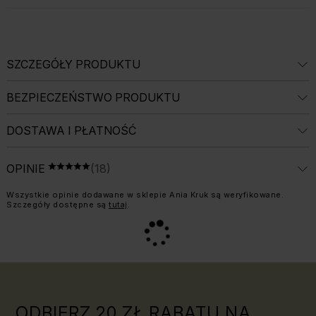
SZCZEGÓŁY PRODUKTU
BEZPIECZEŃSTWO PRODUKTU
DOSTAWA I PŁATNOŚĆ
ŚREDNIA OCENA: 5 Z 5, LICZBA OPINII: 1
OPINIE
(18)
OCENA 5 NA 5
Informacja o weryfikacji opinii:
Wszystkie opinie dodawane w sklepie Ania Kruk są weryfikowane.
Szczegóły dostępne są
tutaj
.
ODBIERZ 20 ZŁ RABATU NA