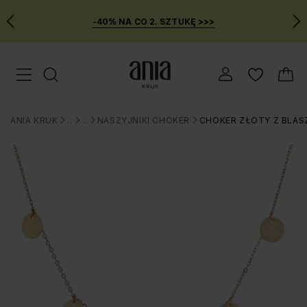
-40% NA CO 2. SZTUKĘ >>>
Przejdź
Menu mobilne
do
GŁÓWNEJ
ZAWARTOŚCI
ANIA KRUK
BIŻUTERIA
NASZYJNIKI
NASZYJNIKI CHOKER
CHOKER ZŁOTY Z BLAS
MENU
>
>
>
>
WYSZUKIWARKI