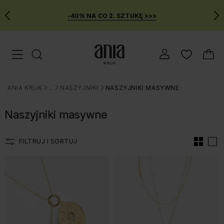
-40% NA CO 2. SZTUKĘ >>>
Przejdź
Menu mobilne
do
GŁÓWNEJ
ZAWARTOŚCI
ANIA KRUK
BIŻUTERIA
NASZYJNIKI
NASZYJNIKI MASYWNE
FILTRÓW
>
>
>
PRODUKTÓW
Naszyjniki masywne
MENU
WYSZUKIWARKI
FILTRUJ I SORTUJ
Lista produtów