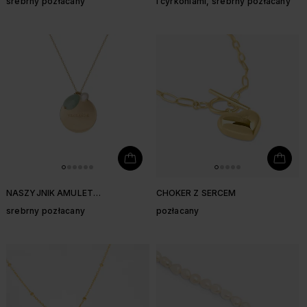
srebrny pozłacany
i cyrkoniami, srebrny pozłacany
NASZYJNIK AMULET
CHOKER Z SERCEM
"SZCZĘŚCIE"
srebrny pozłacany
pozłacany