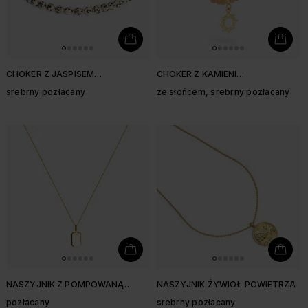
CHOKER Z JASPISEM
CHOKER Z KAMIENI
DALMATYŃSKIM
SŁONECZNYCH
srebrny pozłacany
ze słońcem, srebrny pozłacany
NASZYJNIK Z POMPOWANĄ
NASZYJNIK ŻYWIOŁ POWIETRZA
ZAWIESZKĄ
pozłacany
srebrny pozłacany