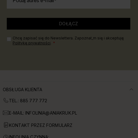
Podaj adres e-mail
DOŁĄCZ
Chcę zapisać się do Newslettera. Zapoznał_m się i akceptuję
Politykę prywatności
.
OBSŁUGA KLIENTA
TEL.: 885 777 772
E-MAIL:
INFOLINIA@ANIAKRUK.PL
KONTAKT PRZEZ FORMULARZ
INFOLINIA CZYNNA: