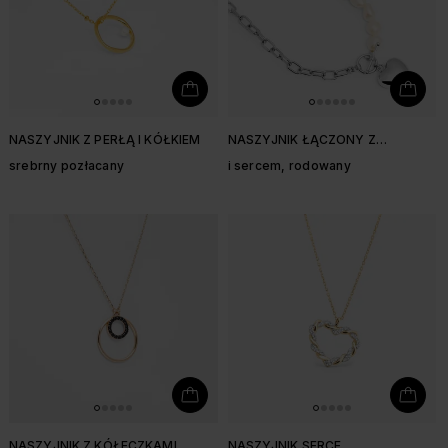
NASZYJNIK Z PERŁĄ I KÓŁKIEM
NASZYJNIK ŁĄCZONY Z
PERŁAMI
srebrny pozłacany
i sercem, rodowany
NASZYJNIK Z KÓŁECZKAMI
NASZYJNIK SERCE