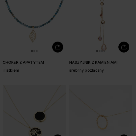
CHOKER Z APATYTEM
NASZYJNIK Z KAMIENIAMI
i listkiem
srebrny pozłacany