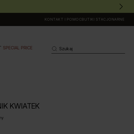
KONTAKT I POMOC
BUTIKI STACJONARNE
T
SPECIAL PRICE
IK KWIATEK
ny
A OCENA: 5 Z 5, LICZBA OPINII: 3