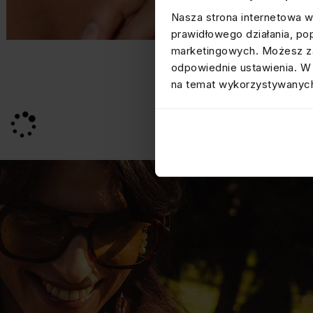
Nasza strona internetowa w
prawidłowego działania, po
marketingowych. Możesz za
odpowiednie ustawienia. W 
na temat wykorzystywanych