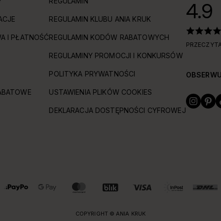
Y
REGULAMIN
4.9
ACJE
REGULAMIN KLUBU ANIA KRUK
A I PŁATNOŚĆ
REGULAMIN KODÓW RABATOWYCH
PRZECZYTA
REGULAMINY PROMOCJI I KONKURSÓW
POLITYKA PRYWATNOŚCI
OBSERWU
ABATOWE
USTAWIENIA PLIKÓW COOKIES
DEKLARACJA DOSTĘPNOŚCI CYFROWEJ
COPYRIGHT © ANIA KRUK