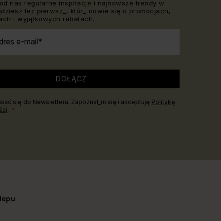
od nas regularne inspiracje i najnowsze trendy w
Będziesz też pierwsz_, któr_ dowie się o promocjach,
ch i wyjątkowych rabatach.
dres e-mail
DOŁĄCZ
sać się do Newslettera. Zapoznał_m się i akceptuję
Politykę
ści
.
lepu