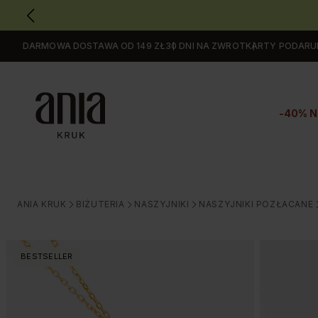
DARMOWA DOSTAWA OD 149 ZŁ
30 DNI NA ZWROT
KARTY PODAR
Przejdź
do
GŁÓWNEJ
ZAWARTOŚCI
-40% N
MENU
MENU
UŻYTKOWNIKA
WYSZUKIWARKI
ANIA KRUK
BIŻUTERIA
NASZYJNIKI
NASZYJNIKI POZŁACANE
>
>
>
BESTSELLER