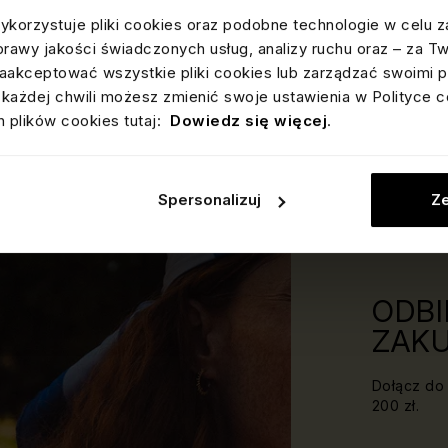
OPINIE
ykorzystuje pliki cookies oraz podobne technologie w celu z
OCEN
prawy jakości świadczonych usług, analizy ruchu oraz – za T
Informacja o wery
Wszystkie opini
akceptować wszystkie pliki cookies lub zarządzać swoimi p
dostępne są
tuta
każdej chwili możesz zmienić swoje ustawienia w Polityce c
 plików cookies tutaj:
Dowiedz się więcej
.
Spersonalizuj
Ze
ODBI
ZAKU
Dołącz do 
200 zł.