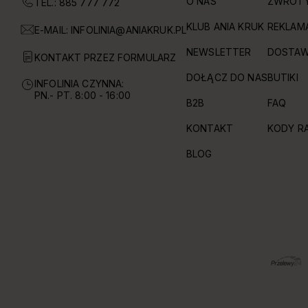
O NAS
ZWROT
TEL.: 885 777 772
KLUB ANIA KRUK
REKLAM
E-MAIL:
INFOLINIA@ANIAKRUK.PL
NEWSLETTER
DOSTAW
KONTAKT PRZEZ FORMULARZ
DOŁĄCZ DO NAS
BUTIKI
INFOLINIA CZYNNA:
PN.- PT. 8:00 - 16:00
B2B
FAQ
KONTAKT
KODY R
BLOG
OBSŁUGIWANE FORMY PŁATNOŚCI I DOSTAWY