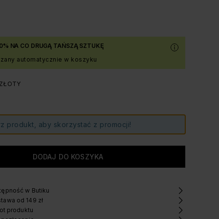
0% NA CO DRUGĄ TAŃSZĄ SZTUKĘ
czany automatycznie w koszyku
 ZŁOTY
z produkt, aby skorzystać z promocji!
ępność w Butiku
tawa od 149 zł
ot produktu