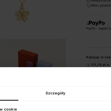
Gwarancja na
Masz pytania
PayPo - zapłać w
Kupując w zest
171,75 zł
w
SZCZEGÓŁY
BEZPIECZE
Szczegóły
DOSTAWA I
ów cookie