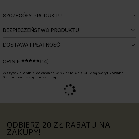
SZCZEGÓŁY PRODUKTU
BEZPIECZEŃSTWO PRODUKTU
DOSTAWA I PŁATNOŚĆ
ŚREDNIA OCENA: 5 Z 5, LICZBA OPINII: 1
OPINIE
(14)
OCENA 5 NA 5
Informacja o weryfikacji opinii:
Wszystkie opinie dodawane w sklepie Ania Kruk są weryfikowane.
Szczegóły dostępne są
tutaj
.
ODBIERZ 20 ZŁ RABATU NA
ZAKUPY!