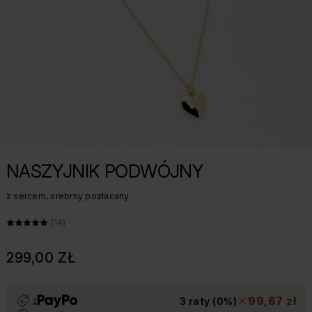
NASZYJNIK PODWÓJNY
z sercem, srebrny pozłacany
ŚREDNIA OCENA: 5 Z 5, LICZBA OPINII: 14
(14)
299,00 ZŁ
99,67 zł
3 raty (0%)