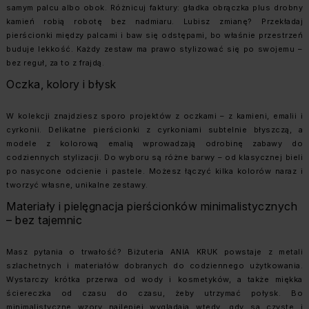
samym palcu albo obok. Różnicuj faktury: gładka obrączka plus drobny
kamień robią robotę bez nadmiaru. Lubisz zmianę? Przekładaj
pierścionki między palcami i baw się odstępami, bo właśnie przestrzeń
buduje lekkość. Każdy zestaw ma prawo stylizować się po swojemu –
bez reguł, za to z frajdą.
Oczka, kolory i błysk
W kolekcji znajdziesz sporo projektów z oczkami – z kamieni, emalii i
cyrkonii. Delikatne pierścionki z cyrkoniami subtelnie błyszczą, a
modele z kolorową emalią wprowadzają odrobinę zabawy do
codziennych stylizacji. Do wyboru są różne barwy – od klasycznej bieli
po nasycone odcienie i pastele. Możesz łączyć kilka kolorów naraz i
tworzyć własne, unikalne zestawy.
Materiały i pielęgnacja pierścionków minimalistycznych
– bez tajemnic
Masz pytania o trwałość? Biżuteria ANIA KRUK powstaje z metali
szlachetnych i materiałów dobranych do codziennego użytkowania.
Wystarczy krótka przerwa od wody i kosmetyków, a także miękka
ściereczka od czasu do czasu, żeby utrzymać połysk. Bo
minimalistyczne wzory najlepiej wyglądają wtedy, gdy są czyste i