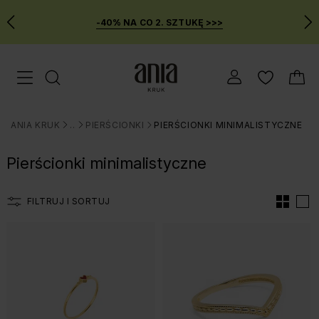
-40% NA CO 2. SZTUKĘ >>>
Przejdź
Menu mobilne
do
GŁÓWNEJ
ZAWARTOŚCI
ANIA KRUK
BIŻUTERIA
PIERŚCIONKI
PIERŚCIONKI MINIMALISTYCZNE
FILTRÓW
>
>
>
PRODUKTÓW
Pierścionki minimalistyczne
MENU
WYSZUKIWARKI
FILTRUJ I SORTUJ
Lista produtów