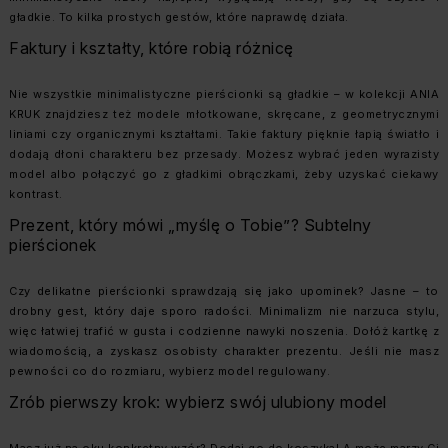
gładkie. To kilka prostych gestów, które naprawdę działa.
Faktury i kształty, które robią różnicę
Nie wszystkie minimalistyczne pierścionki są gładkie – w kolekcji ANIA
KRUK znajdziesz też modele młotkowane, skręcane, z geometrycznymi
liniami czy organicznymi kształtami. Takie faktury pięknie łapią światło i
dodają dłoni charakteru bez przesady. Możesz wybrać jeden wyrazisty
model albo połączyć go z gładkimi obrączkami, żeby uzyskać ciekawy
kontrast.
Prezent, który mówi „myślę o Tobie”? Subtelny
pierścionek
Czy delikatne pierścionki sprawdzają się jako upominek? Jasne – to
drobny gest, który daje sporo radości. Minimalizm nie narzuca stylu,
więc łatwiej trafić w gusta i codzienne nawyki noszenia. Dołóż kartkę z
wiadomością, a zyskasz osobisty charakter prezentu. Jeśli nie masz
pewności co do rozmiaru, wybierz model regulowany.
Zrób pierwszy krok: wybierz swój ulubiony model