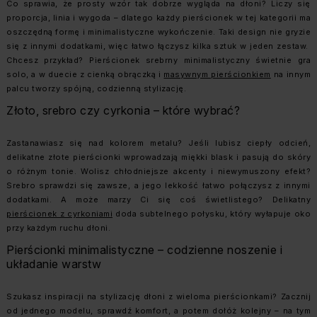
Co sprawia, że prosty wzór tak dobrze wygląda na dłoni? Liczy się
proporcja, linia i wygoda – dlatego każdy pierścionek w tej kategorii ma
oszczędną formę i minimalistyczne wykończenie. Taki design nie gryzie
się z innymi dodatkami, więc łatwo łączysz kilka sztuk w jeden zestaw.
Chcesz przykład? Pierścionek srebrny minimalistyczny świetnie gra
solo, a w duecie z cienką obrączką i
masywnym pierścionkiem
na innym
palcu tworzy spójną, codzienną stylizację.
Złoto, srebro czy cyrkonia – które wybrać?
Zastanawiasz się nad kolorem metalu? Jeśli lubisz ciepły odcień,
delikatne złote pierścionki wprowadzają miękki blask i pasują do skóry
o różnym tonie. Wolisz chłodniejsze akcenty i niewymuszony efekt?
Srebro sprawdzi się zawsze, a jego lekkość łatwo połączysz z innymi
dodatkami. A może marzy Ci się coś świetlistego? Delikatny
pierścionek z cyrkoniami
doda subtelnego połysku, który wyłapuje oko
przy każdym ruchu dłoni.
Pierścionki minimalistyczne – codzienne noszenie i
układanie warstw
Szukasz inspiracji na stylizację dłoni z wieloma pierścionkami? Zacznij
od jednego modelu, sprawdź komfort, a potem dołóż kolejny – na tym