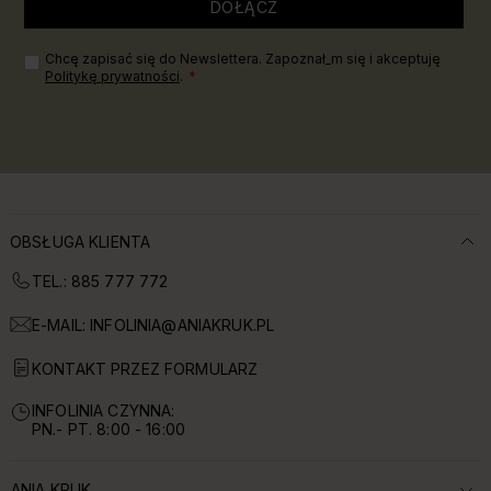
DOŁĄCZ
Chcę zapisać się do Newslettera. Zapoznał_m się i akceptuję
Politykę prywatności
.
OBSŁUGA KLIENTA
TEL.: 885 777 772
E-MAIL:
INFOLINIA@ANIAKRUK.PL
KONTAKT PRZEZ FORMULARZ
INFOLINIA CZYNNA:
PN.- PT. 8:00 - 16:00
ANIA KRUK