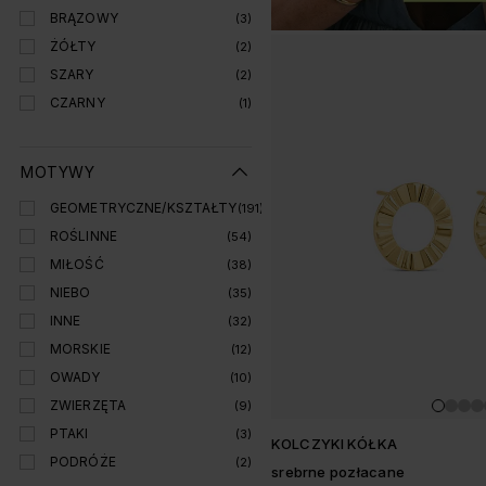
BRĄZOWY
(3)
ŻÓŁTY
(2)
SZARY
(2)
CZARNY
(1)
MOTYWY
GEOMETRYCZNE/KSZTAŁTY
(191)
ROŚLINNE
(54)
MIŁOŚĆ
(38)
NIEBO
(35)
INNE
(32)
MORSKIE
(12)
OWADY
(10)
ZWIERZĘTA
(9)
PTAKI
(3)
KOLCZYKI KÓŁKA
PODRÓŻE
(2)
srebrne pozłacane