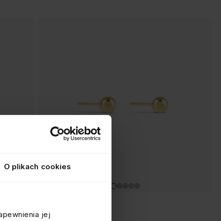
O plikach cookies
KOLCZYKI KULECZKI
apewnienia jej
srebrne pozłacane