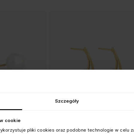
Szczegóły
ów cookie
KOLCZYKI TRÓJKĄTNE Z PERŁĄ
ykorzystuje pliki cookies oraz podobne technologie w celu z
srebrne pozłacane