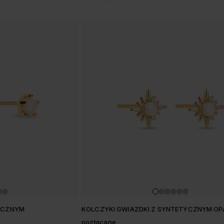
TYCZNYM
KOLCZYKI GWIAZDKI Z SYNTETYCZNYM O
pozłacane