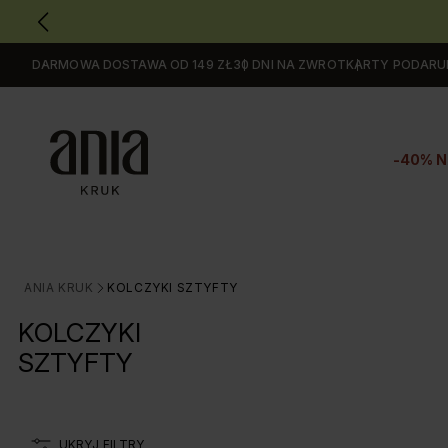
DARMOWA DOSTAWA OD 149 ZŁ
30 DNI NA ZWROT
KARTY PODAR
Przejdź
do
GŁÓWNEJ
ZAWARTOŚCI
-40% N
FILTRÓW
PRODUKTÓW
MENU
MENU
UŻYTKOWNIKA
ANIA KRUK
KOLCZYKI SZTYFTY
>
WYSZUKIWARKI
KOLCZYKI
SZTYFTY
UKRYJ FILTRY