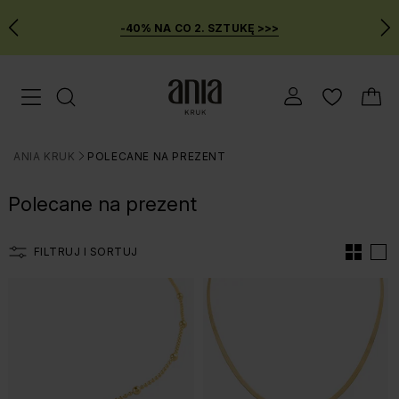
-40% NA CO 2. SZTUKĘ >>>
Przejdź
Menu mobilne
do
GŁÓWNEJ
ZAWARTOŚCI
ANIA KRUK
POLECANE NA PREZENT
FILTRÓW
>
PRODUKTÓW
Polecane na prezent
MENU
WYSZUKIWARKI
FILTRUJ I SORTUJ
Lista produtów