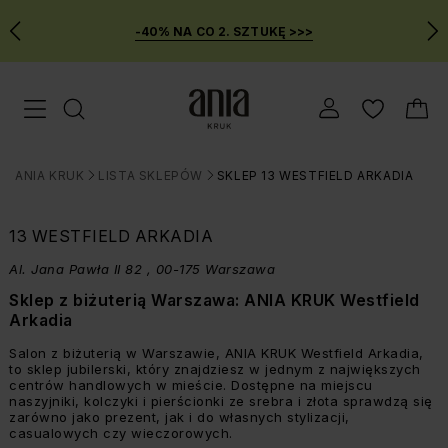
-40% NA CO 2. SZTUKĘ >>>
Przejdź
Menu mobilne
do
GŁÓWNEJ
ZAWARTOŚCI
ANIA KRUK
LISTA SKLEPÓW
SKLEP 13 WESTFIELD ARKADIA
MENU
>
>
WYSZUKIWARKI
13 WESTFIELD ARKADIA
Al. Jana Pawła II 82 , 00-175 Warszawa
Sklep z biżuterią Warszawa: ANIA KRUK Westfield
Arkadia
Salon z biżuterią w Warszawie, ANIA KRUK Westfield Arkadia,
to sklep jubilerski, który znajdziesz w jednym z największych
centrów handlowych w mieście. Dostępne na miejscu
naszyjniki, kolczyki i pierścionki ze srebra i złota sprawdzą się
zarówno jako prezent, jak i do własnych stylizacji,
casualowych czy wieczorowych.