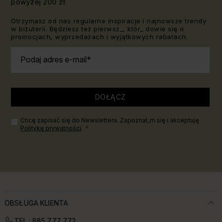
powyżej 200 zł.
Otrzymasz od nas regularne inspiracje i najnowsze trendy
w biżuterii. Będziesz też pierwsz_, któr_ dowie się o
promocjach, wyprzedażach i wyjątkowych rabatach.
Podaj adres e-mail
DOŁĄCZ
Chcę zapisać się do Newslettera. Zapoznał_m się i akceptuję
Politykę prywatności
.
OBSŁUGA KLIENTA
TEL.: 885 777 772