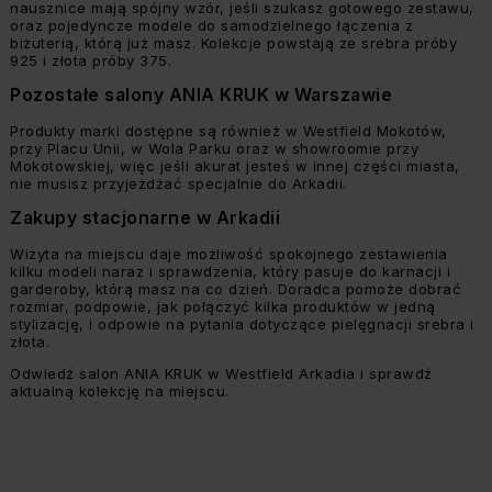
nausznice mają spójny wzór, jeśli szukasz gotowego zestawu,
oraz pojedyncze modele do samodzielnego łączenia z
biżuterią, którą już masz. Kolekcje powstają ze srebra próby
925 i złota próby 375.
Pozostałe salony ANIA KRUK w Warszawie
Produkty marki dostępne są również w Westfield Mokotów,
przy Placu Unii, w Wola Parku oraz w showroomie przy
Mokotowskiej, więc jeśli akurat jesteś w innej części miasta,
nie musisz przyjeżdżać specjalnie do Arkadii.
Zakupy stacjonarne w Arkadii
Wizyta na miejscu daje możliwość spokojnego zestawienia
kilku modeli naraz i sprawdzenia, który pasuje do karnacji i
garderoby, którą masz na co dzień. Doradca pomoże dobrać
rozmiar, podpowie, jak połączyć kilka produktów w jedną
stylizację, i odpowie na pytania dotyczące pielęgnacji srebra i
złota.
Odwiedź salon ANIA KRUK w Westfield Arkadia i sprawdź
aktualną kolekcję na miejscu.