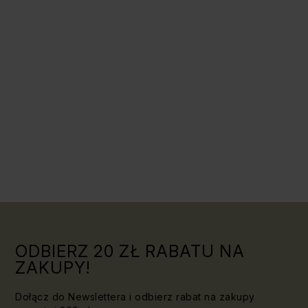
ODBIERZ 20 ZŁ RABATU NA
ZAKUPY!
Dołącz do Newslettera i odbierz rabat na zakupy