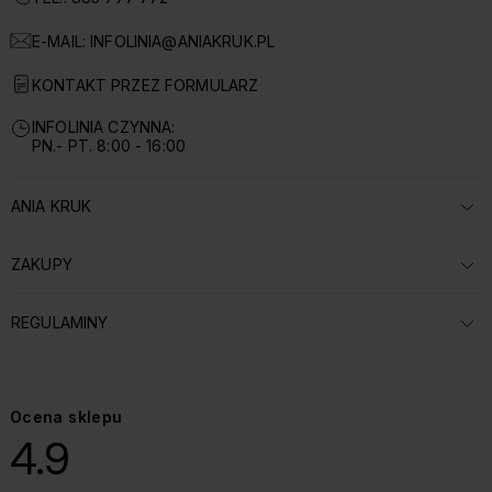
E-MAIL:
INFOLINIA@ANIAKRUK.PL
KONTAKT PRZEZ FORMULARZ
INFOLINIA CZYNNA:
PN.- PT. 8:00 - 16:00
ANIA KRUK
ROZWIŃ SEKCJĘ:
ZAKUPY
ROZWIŃ SEKCJĘ:
REGULAMINY
ROZWIŃ SEKCJĘ:
Ocena sklepu
4.9