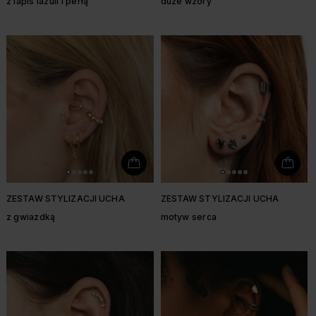
z lapis lazuli i perłą
duże wzory
ZESTAW STYLIZACJI UCHA
ZESTAW STYLIZACJI UCHA
z gwiazdką
motyw serca