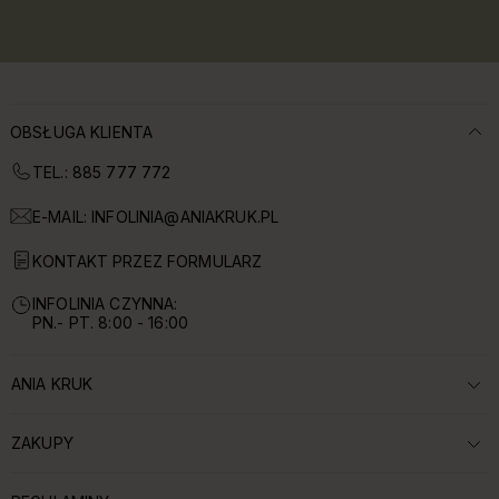
OBSŁUGA KLIENTA
TEL.: 885 777 772
E-MAIL:
INFOLINIA@ANIAKRUK.PL
KONTAKT PRZEZ FORMULARZ
INFOLINIA CZYNNA:
PN.- PT. 8:00 - 16:00
ANIA KRUK
ROZWIŃ SEKCJĘ:
ZAKUPY
ROZWIŃ SEKCJĘ: