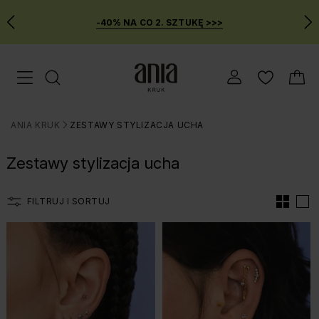
-40% NA CO 2. SZTUKĘ >>>
Przejdź
Menu mobilne
do
GŁÓWNEJ
ZAWARTOŚCI
ANIA KRUK
ZESTAWY STYLIZACJA UCHA
FILTRÓW
>
PRODUKTÓW
Zestawy stylizacja ucha
MENU
WYSZUKIWARKI
FILTRUJ I SORTUJ
Lista produtów