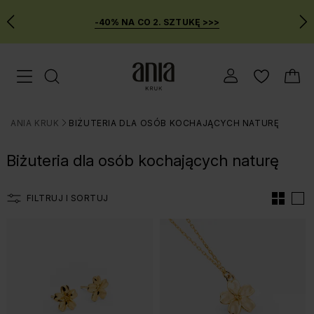
-40% NA CO 2. SZTUKĘ >>>
Przejdź
Menu mobilne
do
GŁÓWNEJ
ZAWARTOŚCI
ANIA KRUK
BIŻUTERIA DLA OSÓB KOCHAJĄCYCH NATURĘ
FILTRÓW
>
PRODUKTÓW
Biżuteria dla osób kochających naturę
MENU
WYSZUKIWARKI
FILTRUJ I SORTUJ
Lista produtów