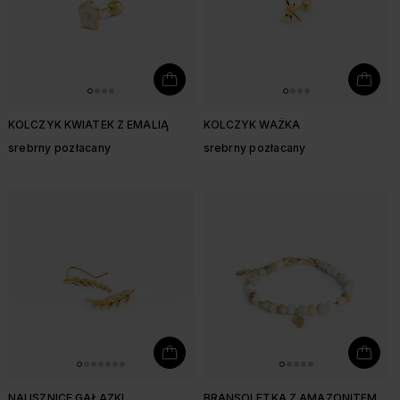
KOLCZYK KWIATEK Z EMALIĄ
KOLCZYK WAŻKA
srebrny pozłacany
srebrny pozłacany
NAUSZNICE GAŁĄZKI
BRANSOLETKA Z AMAZONITEM