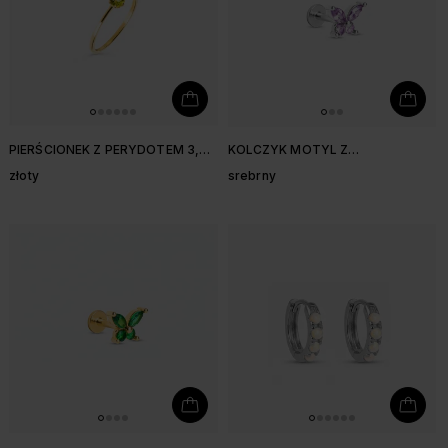
PIERŚCIONEK Z PERYDOTEM 3,9
KOLCZYK MOTYL Z
MM
FIOLETOWYMI CYRKONIAMI 9,3
złoty
srebrny
MM