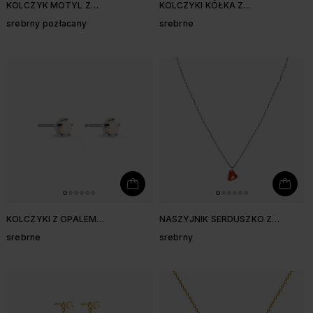
KOLCZYK MOTYL Z
KOLCZYKI KÓŁKA Z
CIEMNOZIELONYMI CYRKONIAMI
SYNTETYCZNYM OPALEM
srebrny pozłacany
srebrne
9,3 MM
KOLCZYKI Z OPALEM
NASZYJNIK SERDUSZKO Z
SYNTETYCZNYM
CZERWONYM AGATEM
srebrne
srebrny