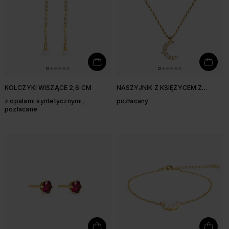
KOLCZYKI WISZĄCE 2,6 CM
NASZYJNIK Z KSIĘŻYCEM Z
OPALAMI SYNTETYCZNYMI I
z opalami syntetycznymi,
pozłacany
CYRKONIAMI
pozłacane