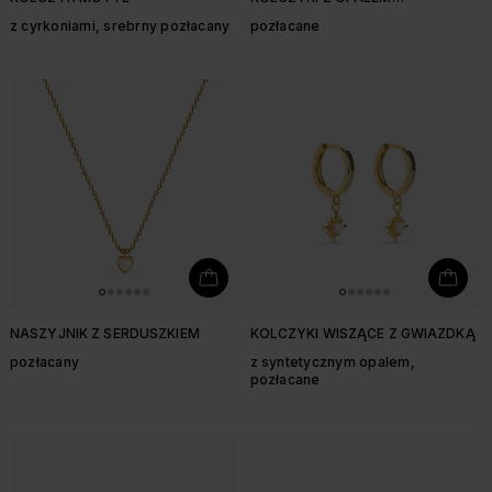
SYNTETYCZNYM
z cyrkoniami, srebrny pozłacany
pozłacane
NASZYJNIK Z SERDUSZKIEM
KOLCZYKI WISZĄCE Z GWIAZDKĄ
pozłacany
z syntetycznym opalem,
pozłacane