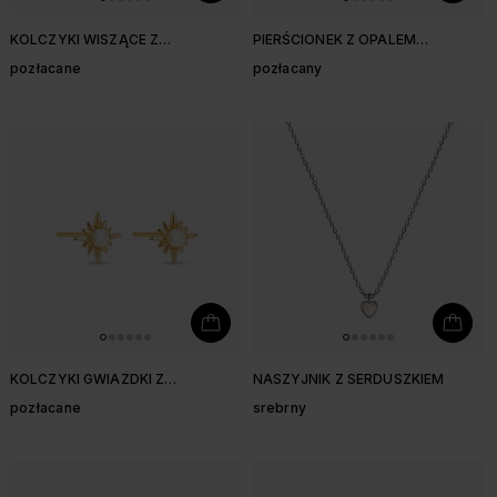
KOLCZYKI WISZĄCE Z
PIERŚCIONEK Z OPALEM
SYNTETYCZNYMI OPALAMI
SYNTETYCZNYM I CYRKONIAMI
pozłacane
pozłacany
KOLCZYKI GWIAZDKI Z
NASZYJNIK Z SERDUSZKIEM
SYNTETYCZNYM OPALEM
pozłacane
srebrny