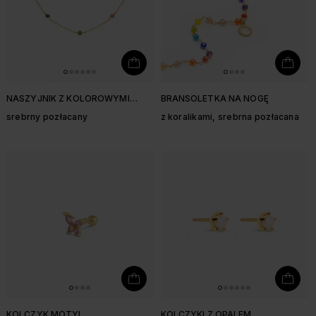
NASZYJNIK Z KOLOROWYMI
BRANSOLETKA NA NOGĘ
CYRKONIAMI
srebrny pozłacany
z koralikami, srebrna pozłacana
KOLCZYK MOTYL
KOLCZYKI Z OPALEM