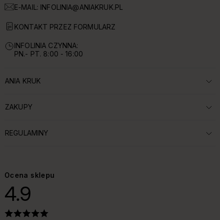
E-MAIL:
INFOLINIA@ANIAKRUK.PL
KONTAKT PRZEZ FORMULARZ
INFOLINIA CZYNNA:
PN.- PT. 8:00 - 16:00
ANIA KRUK
ROZWIŃ SEKCJĘ:
ZAKUPY
ROZWIŃ SEKCJĘ:
REGULAMINY
ROZWIŃ SEKCJĘ:
Ocena sklepu
4.9