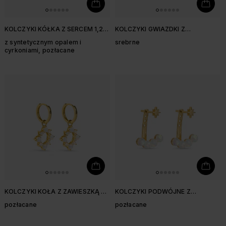
KOLCZYKI KÓŁKA Z SERCEM 1,2
KOLCZYKI GWIAZDKI Z
CM
SYNTETYCZNYM OPALEM
z syntetycznym opalem i
srebrne
cyrkoniami, pozłacane
KOLCZYKI KOŁA Z ZAWIESZKĄ Z
KOLCZYKI PODWÓJNE Z
SYNTETYCZNYM OPALEM I
GWIAZDKĄ I OPALAMI
pozłacane
pozłacane
CYRKONIAMI