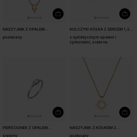
NASZYJNIK Z OPALEM
KOLCZYKI KÓŁKA Z SERCEM 1,2
SYNTETYCZNYM I CYRKONIĄ
CM
pozłacany
z syntetycznym opalem i
cyrkoniami, srebrne
PIERŚCIONEK Z OPALEM
NASZYJNIK Z KÓŁKIEM Z
SYNTETYCZNYM I CYRKONIAMI
OPALAMI SYNTETYCZNYMI I
srebrny
pozłacany