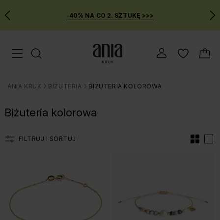
-40% NA CO 2. SZTUKĘ >>>
Przejdź
Menu mobilne
do
GŁÓWNEJ
ZAWARTOŚCI
ANIA KRUK
BIŻUTERIA
BIŻUTERIA KOLOROWA
FILTRÓW
>
>
PRODUKTÓW
Biżuteria kolorowa
MENU
WYSZUKIWARKI
FILTRUJ I SORTUJ
Lista produtów