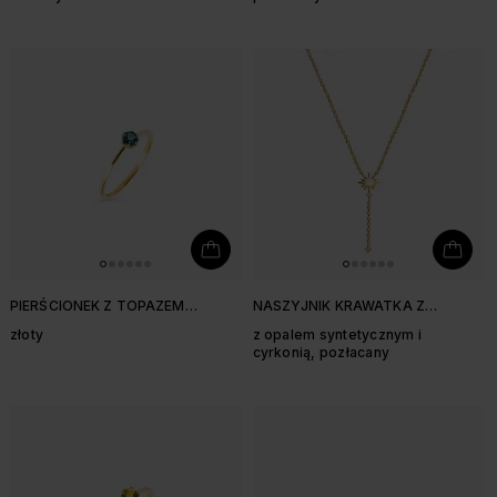
CYRKONIAMI
PIERŚCIONEK Z TOPAZEM
NASZYJNIK KRAWATKA Z
LONDON BLUE 3,9 MM
GWIAZDKĄ
złoty
z opalem syntetycznym i
cyrkonią, pozłacany