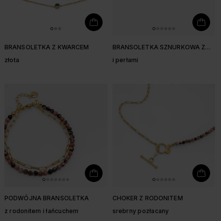
BRANSOLETKA Z KWARCEM
BRANSOLETKA SZNURKOWA Z
JASPISEM PASTELOWYM
złota
i perłami
PODWÓJNA BRANSOLETKA
CHOKER Z RODONITEM
z rodonitem i łańcuchem
srebrny pozłacany