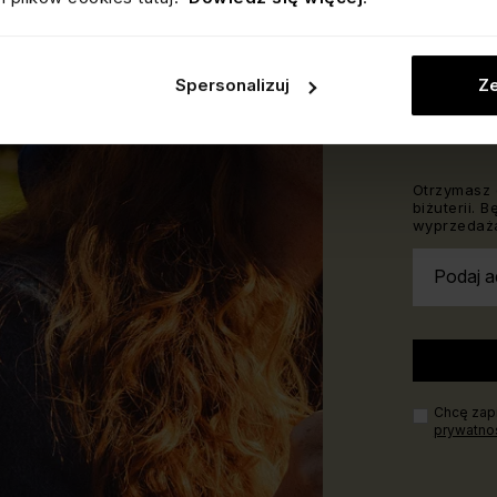
ODBI
ZAKU
Spersonalizuj
Ze
Dołącz do 
200 zł.
Otrzymasz 
biżuterii. 
wyprzedaża
Podaj a
Chcę zapi
prywatno