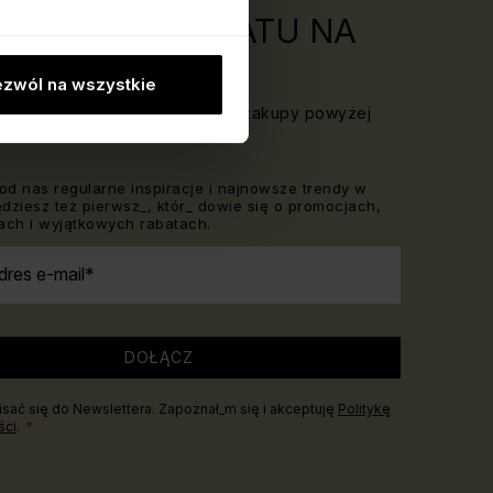
ERZ 20 ZŁ RABATU NA
PY!
zwól na wszystkie
Newslettera i odbierz rabat na zakupy powyżej
od nas regularne inspiracje i najnowsze trendy w
Będziesz też pierwsz_, któr_ dowie się o promocjach,
ch i wyjątkowych rabatach.
dres e-mail
DOŁĄCZ
sać się do Newslettera. Zapoznał_m się i akceptuję
Politykę
ści
.