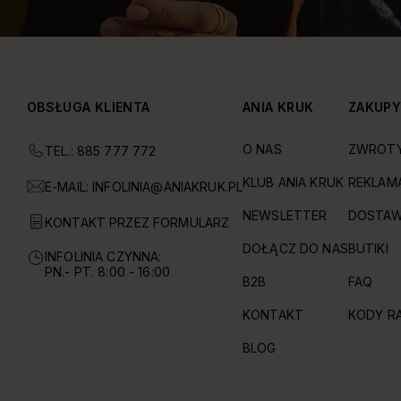
OBSŁUGA KLIENTA
ANIA KRUK
ZAKUP
O NAS
ZWROT
TEL.: 885 777 772
KLUB ANIA KRUK
REKLAM
E-MAIL:
INFOLINIA@ANIAKRUK.PL
NEWSLETTER
DOSTAW
KONTAKT PRZEZ FORMULARZ
DOŁĄCZ DO NAS
BUTIKI
INFOLINIA CZYNNA:
PN.- PT. 8:00 - 16:00
B2B
FAQ
KONTAKT
KODY R
BLOG