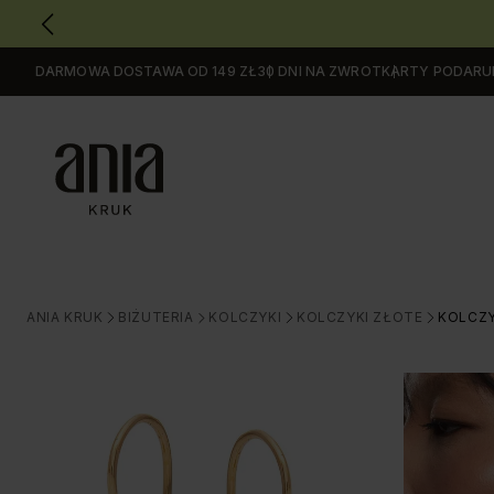
DARMOWA DOSTAWA OD 149 ZŁ
30 DNI NA ZWROT
KARTY PODAR
Przejdź
do
GŁÓWNEJ
ZAWARTOŚCI
MENU
MENU
UŻYTKOWNIKA
WYSZUKIWARKI
ANIA KRUK
BIŻUTERIA
KOLCZYKI
KOLCZYKI ZŁOTE
KOLCZY
>
>
>
>