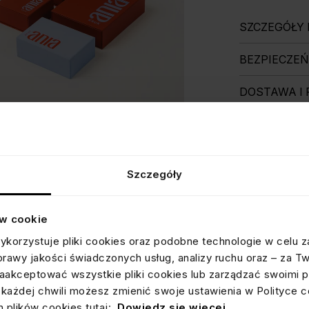
SZCZEGÓŁY
BEZPIECZE
DOSTAWA I
OPINIE
OCEN
Informacja o wery
Wszystkie opini
dostępne są
tuta
Szczegóły
ów cookie
ykorzystuje pliki cookies oraz podobne technologie w celu z
prawy jakości świadczonych usług, analizy ruchu oraz – za T
akceptować wszystkie pliki cookies lub zarządzać swoimi p
każdej chwili możesz zmienić swoje ustawienia w Polityce c
 plików cookies tutaj:
Dowiedz się więcej
.