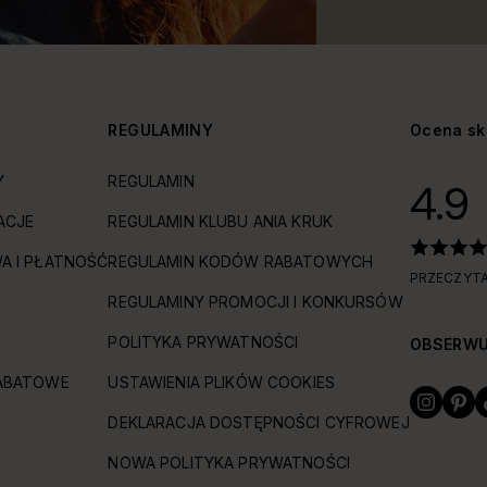
Y
REGULAMINY
Ocena sk
Y
REGULAMIN
4.9
ACJE
REGULAMIN KLUBU ANIA KRUK
A I PŁATNOŚĆ
REGULAMIN KODÓW RABATOWYCH
PRZECZYTA
REGULAMINY PROMOCJI I KONKURSÓW
POLITYKA PRYWATNOŚCI
OBSERWU
ABATOWE
USTAWIENIA PLIKÓW COOKIES
DEKLARACJA DOSTĘPNOŚCI CYFROWEJ
NOWA POLITYKA PRYWATNOŚCI