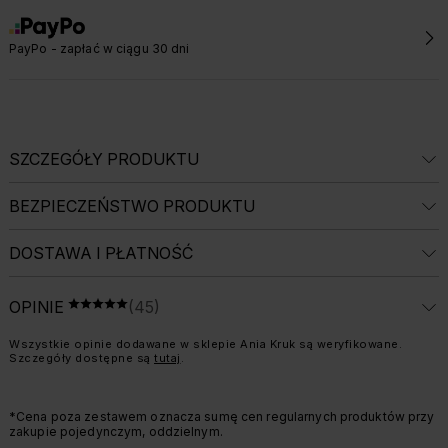
PayPo - zapłać w ciągu 30 dni
SZCZEGÓŁY PRODUKTU
BEZPIECZEŃSTWO PRODUKTU
DOSTAWA I PŁATNOŚĆ
ŚREDNIA OCENA: 5 Z 5, LICZBA OPINII: 4
OPINIE
(45)
OCENA 5 NA 5
Informacja o weryfikacji opinii:
Wszystkie opinie dodawane w sklepie Ania Kruk są weryfikowane.
Szczegóły dostępne są
tutaj
.
*Cena poza zestawem oznacza sumę cen regularnych produktów przy
zakupie pojedynczym, oddzielnym.