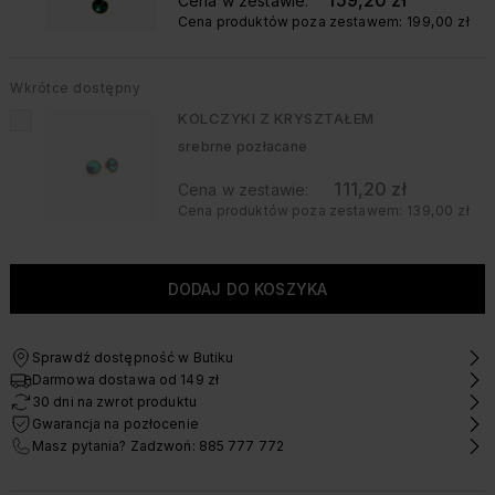
159,20 zł
Cena w zestawie:
Cena produktów poza zestawem:
199,00 zł
Wkrótce dostępny
KOLCZYKI Z KRYSZTAŁEM
srebrne pozłacane
111,20 zł
Cena w zestawie:
Cena produktów poza zestawem:
139,00 zł
Sprawdź dostępność w Butiku
Darmowa dostawa od 149 zł
30 dni na zwrot produktu
Gwarancja na pozłocenie
Masz pytania? Zadzwoń: 885 777 772