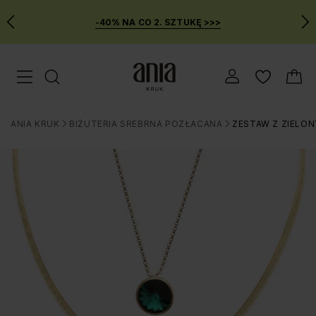
-40% NA CO 2. SZTUKĘ >>>
Przejdź
Menu mobilne
do
GŁÓWNEJ
ZAWARTOŚCI
ANIA KRUK
BIŻUTERIA SREBRNA POZŁACANA
ZESTAW Z ZIELO
MENU
>
>
WYSZUKIWARKI