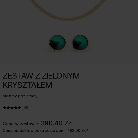
ZESTAW Z ZIELONYM
KRYSZTAŁEM
srebrny pozłacany
ŚREDNIA OCENA: 5 Z 5, LICZBA OPINII: 45
(45)
390,40 ZŁ
Cena w zestawie:
Cena produktów poza zestawem:
488,00 ZŁ
*