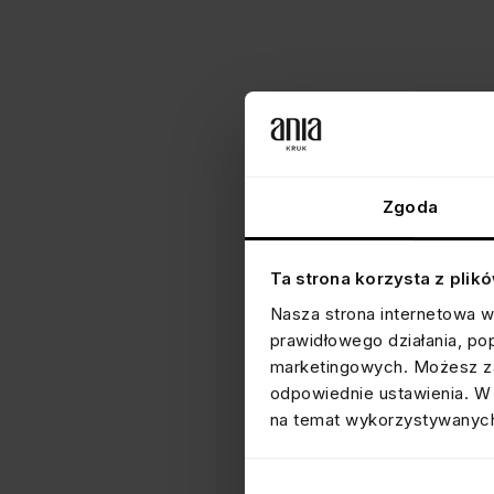
Zgoda
Ta strona korzysta z plik
Nasza strona internetowa w
prawidłowego działania, po
marketingowych. Możesz za
odpowiednie ustawienia. W 
na temat wykorzystywanych