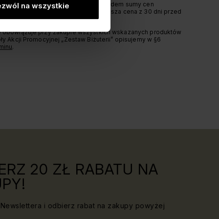
 zakupie zestawu obliczana jest względem sumy cen
zwól na wszystkie
duktów kupowanych oddzielnie. Najniższa cena z 30 dni przed
st cenie w zestawie.
 obowiązuje przy zakupie wszystkich wskazanych produktów
ły Akcji Promocyjnej „Zestaw Biżuterii” opisujemy w §6
minu
.
ERZ 20 ZŁ RABATU NA
PY!
Newslettera i odbierz rabat na zakupy powyżej