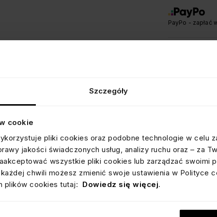
PayPo - zapłać w
SZCZEGÓŁY
Szczegóły
BEZPIECZE
DOSTAWA I
ów cookie
ykorzystuje pliki cookies oraz podobne technologie w celu z
OPINIE
prawy jakości świadczonych usług, analizy ruchu oraz – za T
OCEN
akceptować wszystkie pliki cookies lub zarządzać swoimi p
Informacja o wery
Wszystkie opini
każdej chwili możesz zmienić swoje ustawienia w Polityce c
dostępne są
tuta
 plików cookies tutaj:
Dowiedz się więcej
.
*Cena poza zest
pojedynczym, o