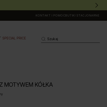
KONTAKT I POMOC
BUTIKI STACJONARNE
T
SPECIAL PRICE
 Z MOTYWEM KÓŁKA
ny
IA OCENA: 5 Z 5, LICZBA OPINII: 540