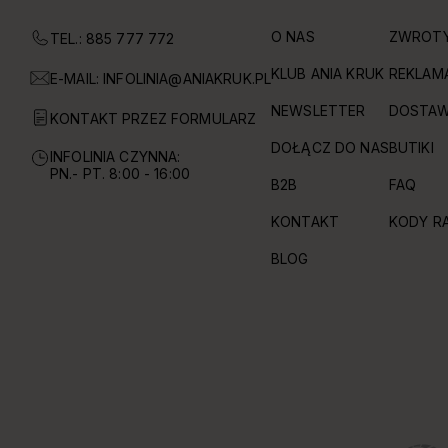
O NAS
ZWROT
TEL.: 885 777 772
KLUB ANIA KRUK
REKLAM
E-MAIL:
INFOLINIA@ANIAKRUK.PL
NEWSLETTER
DOSTAW
KONTAKT PRZEZ FORMULARZ
DOŁĄCZ DO NAS
BUTIKI
INFOLINIA CZYNNA:
PN.- PT. 8:00 - 16:00
B2B
FAQ
KONTAKT
KODY R
BLOG
OBSŁUGIWANE FORMY PŁATNOŚCI I DOSTAWY