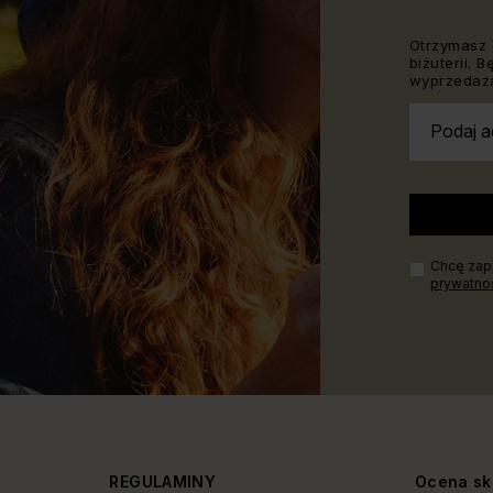
Otrzymasz 
biżuterii. 
wyprzedaża
Podaj a
Chcę zapi
prywatno
Y
REGULAMINY
Ocena sk