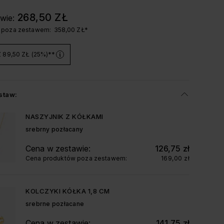
268,50 ZŁ
wie:
 poza zestawem:
358,00 ZŁ
*
89,50 ZŁ (25%)
**
staw:
NASZYJNIK Z KÓŁKAMI
srebrny pozłacany
Cena w zestawie:
126,75 zł
Cena produktów poza zestawem:
169,00 zł
KOLCZYKI KÓŁKA 1,8 CM
srebrne pozłacane
Cena w zestawie:
141,75 zł