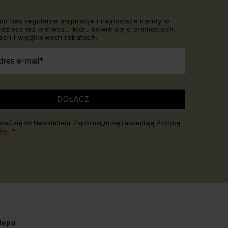
od nas regularne inspiracje i najnowsze trendy w
Będziesz też pierwsz_, któr_ dowie się o promocjach,
ch i wyjątkowych rabatach.
dres e-mail
DOŁĄCZ
sać się do Newslettera. Zapoznał_m się i akceptuję
Politykę
ści
.
lepu