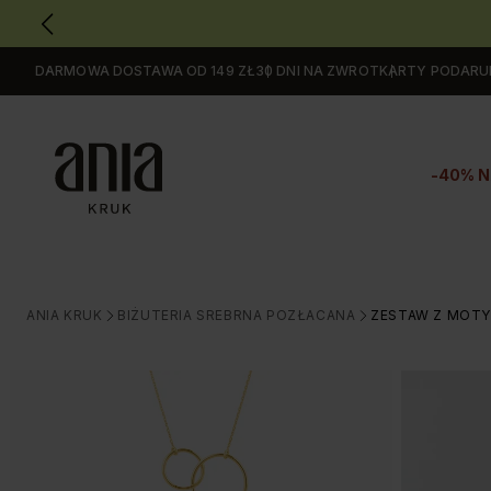
DARMOWA DOSTAWA OD 149 ZŁ
30 DNI NA ZWROT
KARTY PODAR
Przejdź
do
GŁÓWNEJ
ZAWARTOŚCI
-40% N
MENU
MENU
UŻYTKOWNIKA
WYSZUKIWARKI
ANIA KRUK
BIŻUTERIA SREBRNA POZŁACANA
ZESTAW Z MOTY
>
>