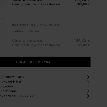
Cena produktów poza zestawem:
189,00 zł
pny
BRANSOLETKA Z CYRKONIAMI
srebrna pozłacana
Cena w zestawie:
104,25 zł
Cena produktów poza zestawem:
139,00 zł
ępność w Butiku
tawa od 149 zł
ot produktu
 pozłocenie
? Zadzwoń: 885 777 772