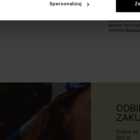
** Korzyść przy
Spersonalizuj
Ze
regularnych pro
obniżką równa je
Cena w zestawie
łącznie. Szczegó
naszego
Regula
ODBI
ZAKU
Dołącz do 
200 zł.