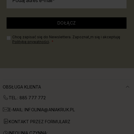
Podaj adres e-mail
DOŁĄCZ
Chcę zapisać się do Newslettera. Zapoznał_m się i akceptuję
Politykę prywatności
.
OBSŁUGA KLIENTA
TEL.: 885 777 772
E-MAIL:
INFOLINIA@ANIAKRUK.PL
KONTAKT PRZEZ FORMULARZ
INFOLINIA CZYNNA: