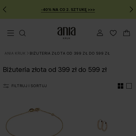
-40% NA CO 2. SZTUKĘ >>>
Przejdź
Menu mobilne
do
GŁÓWNEJ
ZAWARTOŚCI
ANIA KRUK
BIŻUTERIA ZŁOTA OD 399 ZŁ DO 599 ZŁ
FILTRÓW
>
PRODUKTÓW
Biżuteria złota od 399 zł do 599 zł
MENU
WYSZUKIWARKI
FILTRUJ I SORTUJ
Lista produtów