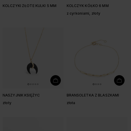
KOLCZYKI ZŁOTE KULKI 5 MM
KOLCZYK KÓŁKO 6 MM
z cyrkoniami, złoty
NASZYJNIK KSIĘŻYC
BRANSOLETKA Z BLASZKAMI
złoty
złota