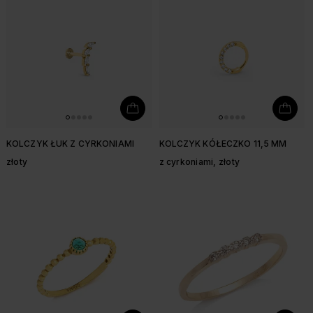
KOLCZYK ŁUK Z CYRKONIAMI
KOLCZYK KÓŁECZKO 11,5 MM
złoty
z cyrkoniami, złoty