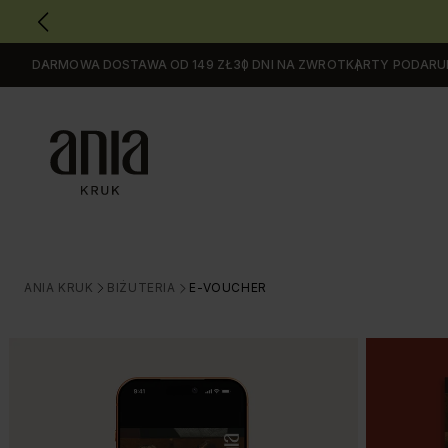
DARMOWA DOSTAWA OD 149 ZŁ
30 DNI NA ZWROT
KARTY PODAR
Przejdź
do
GŁÓWNEJ
ZAWARTOŚCI
MENU
MENU
UŻYTKOWNIKA
WYSZUKIWARKI
ANIA KRUK
BIŻUTERIA
E-VOUCHER
>
>