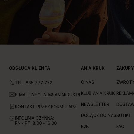
OBSŁUGA KLIENTA
ANIA KRUK
ZAKUP
O NAS
ZWROT
TEL.: 885 777 772
KLUB ANIA KRUK
REKLAM
E-MAIL:
INFOLINIA@ANIAKRUK.PL
NEWSLETTER
DOSTAW
KONTAKT PRZEZ FORMULARZ
DOŁĄCZ DO NAS
BUTIKI
INFOLINIA CZYNNA:
PN.- PT. 8:00 - 16:00
B2B
FAQ