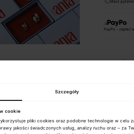
Masz pytania
PayPo - zapłać w
SZCZEGÓŁY
DOSTAWA I
OPINIE
Szczegóły
Informacja o wery
Wszystkie opini
dostępne są
tuta
ów cookie
ykorzystuje pliki cookies oraz podobne technologie w celu z
prawy jakości świadczonych usług, analizy ruchu oraz – za T