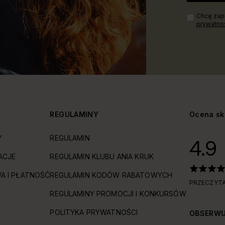
Chcę zapi
prywatno
Y
REGULAMINY
Ocena sk
Y
REGULAMIN
4.9
ACJE
REGULAMIN KLUBU ANIA KRUK
A I PŁATNOŚĆ
REGULAMIN KODÓW RABATOWYCH
PRZECZYTA
REGULAMINY PROMOCJI I KONKURSÓW
POLITYKA PRYWATNOŚCI
OBSERWU