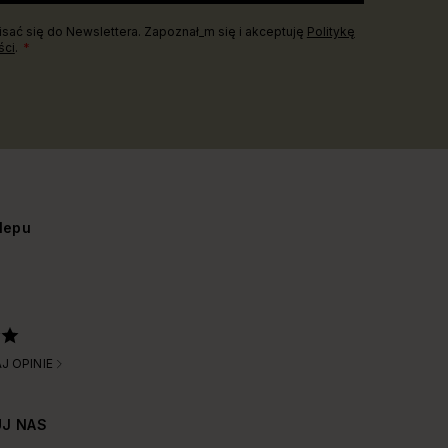
sać się do Newslettera. Zapoznał_m się i akceptuję
Politykę
ści
.
lepu
J OPINIE
J NAS