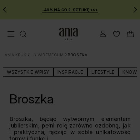
-40% NA CO 2. SZTUKĘ >>>
Przejdź
Menu mobilne
do
GŁÓWNEJ
ZAWARTOŚCI
ANIA KRUK
BLOG
VADEMECUM
BROSZKA
MENU
>
>
>
WYSZUKIWARKI
WSZYSTKIE WPISY
INSPIRACJE
LIFESTYLE
KNOW-
Broszka
Broszka, będąc wytwornym elementem
jubilerskim, pełni rolę zarówno ozdobną, jak
i praktyczną, łącząc w sobie unikatowość
formy i funkcji.