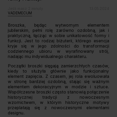
Jeśli masz 2 minuty
13.05.2024
VADEMECUM
Broszka, będąc wytwornym elementem
jubilerskim, pełni rolę zarówno ozdobną, jak i
praktyczną, łącząc w sobie unikatowość formy i
funkcji. Jest to rodzaj biżuterii, którego esencja
kryje się w jego zdolności do transformacji
codziennego ubioru w wyrafinowany strój,
nadając mu indywidualnego charakteru.
Początki broszki sięgają zamierzchłych czasów,
kiedy to służyła głównie jako funkcjonalny
element zapięcia. Z czasem, jej rola ewoluowała
w stronę bardziej ozdobną, stając się ważnym
elementem dekoracyjnym w modzie i sztuce.
Współczesne broszki często stanowią połączenie
historycznej tradycji z nowoczesnym
wzornictwem, w którym historyczne motywy
przeplatają się z nowoczesnymi elementami
designu.