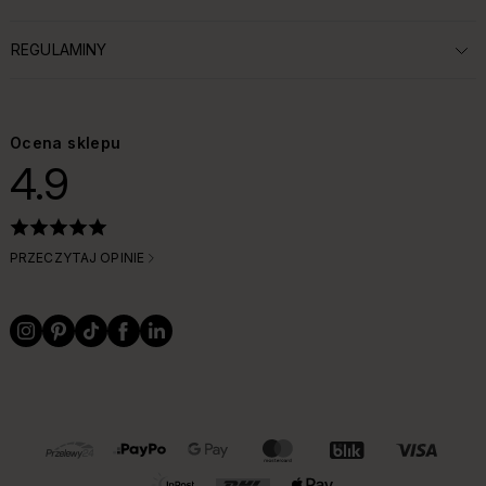
ROZWIŃ SEKCJĘ:
REGULAMINY
ROZWIŃ SEKCJĘ:
Ocena sklepu
4.9
PRZECZYTAJ OPINIE
OBSŁUGIWANE FORMY PŁATNOŚCI I DOSTAWY