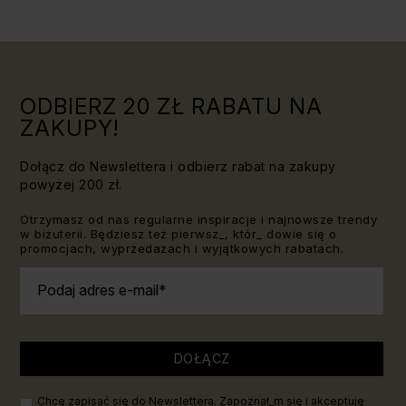
Triki, które
jaki kamień
warto
dla Lwa?
znać!
ODBIERZ 20 ZŁ RABATU NA
ZAKUPY!
Dołącz do Newslettera i odbierz rabat na zakupy
powyżej 200 zł.
Otrzymasz od nas regularne inspiracje i najnowsze trendy
w biżuterii. Będziesz też pierwsz_, któr_ dowie się o
promocjach, wyprzedażach i wyjątkowych rabatach.
Podaj adres e-mail
DOŁĄCZ
Chcę zapisać się do Newslettera. Zapoznał_m się i akceptuję