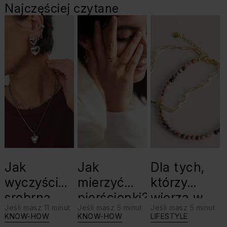
Najczęściej czytane
Jak
Jak
Dla tych,
wyczyścić
mierzyć
którzy
srebrną
pierścionki?
wierzą w
Jeśli masz 11 minut
Jeśli masz 5 minut
Jeśli masz 5 minut
biżuterię?
swoje siły:
KNOW-HOW
KNOW-HOW
LIFESTYLE