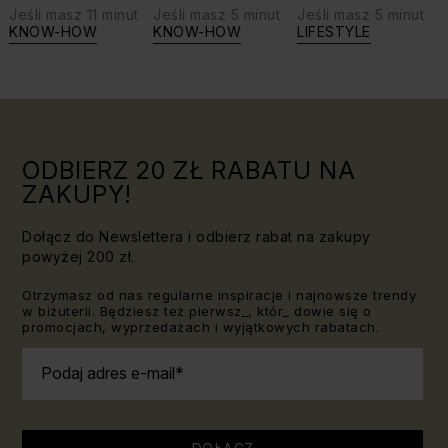
Jeśli masz 11 minut
Jeśli masz 5 minut
Jeśli masz 5 minut
biżuterię?
swoje siły:
KNOW-HOW
KNOW-HOW
LIFESTYLE
Triki, które
jaki kamień
warto
dla Lwa?
znać!
ODBIERZ 20 ZŁ RABATU NA
ZAKUPY!
Dołącz do Newslettera i odbierz rabat na zakupy
powyżej 200 zł.
Otrzymasz od nas regularne inspiracje i najnowsze trendy
w biżuterii. Będziesz też pierwsz_, któr_ dowie się o
promocjach, wyprzedażach i wyjątkowych rabatach.
Podaj adres e-mail