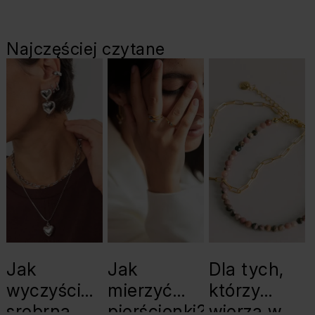
Najczęściej czytane
Jak
Jak
Dla tych,
wyczyścić
mierzyć
którzy
srebrną
pierścionki?
wierzą w