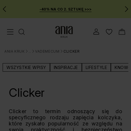
-40% NA CO 2. SZTUKĘ >>>
Przejdź
Menu mobilne
do
GŁÓWNEJ
ZAWARTOŚCI
ANIA KRUK
BLOG
VADEMECUM
CLICKER
MENU
>
>
>
WYSZUKIWARKI
WSZYSTKIE WPISY
INSPIRACJE
LIFESTYLE
KNOW-
Clicker
Clicker to termin odnoszący się do
specyficznego rodzaju zapięcia kolczyka,
które zyskało popularność ze względu na
swoją praktyczność i bezpieczeństwo