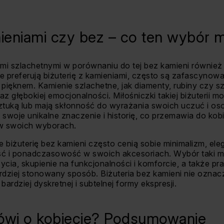
mieniami czy bez – co ten wybór 
iami szlachetnymi w porównaniu do tej bez kamieni równie
e preferują biżuterię z kamieniami, często są zafascynow
 pięknem. Kamienie szlachetne, jak diamenty, rubiny czy s
az głębokiej emocjonalności. Miłośniczki takiej biżuterii 
 sztuką lub mają skłonność do wyrażania swoich uczuć i o
woje unikalne znaczenie i historię, co przemawia do kobie
 w swoich wyborach.
e biżuterię bez kamieni często cenią sobie minimalizm, eleg
ność i ponadczasowość w swoich akcesoriach. Wybór taki 
ycia, skupienie na funkcjonalności i komforcie, a także pr
dziej stonowany sposób. Biżuteria bez kamieni nie oznac
bardziej dyskretnej i subtelnej formy ekspresji.
mówi o kobiecie? Podsumowanie