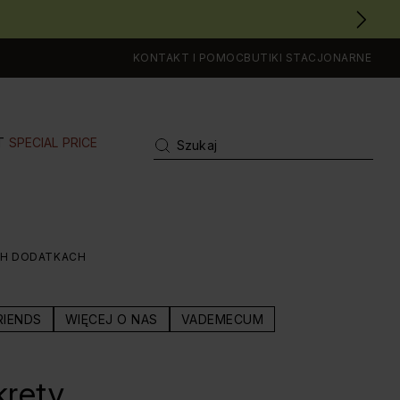
KONTAKT I POMOC
BUTIKI STACJONARNE
T
SPECIAL PRICE
CH DODATKACH
RIENDS
WIĘCEJ O NAS
VADEMECUM
krety