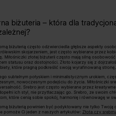
na biżuteria – która dla tradycjonal
zależnej?
rną biżuterią często odzwierciedla głębsze aspekty osobow
królewskim skojarzeniem, jest często wybierane przez kobie
cję. Miłośniczki złotej biżuterii często mają silną osobowość
zem statusu oraz dostojności. Złoto kojarzy się z dojrzałośc
biety, które pragną podkreślić swoją wyrafinowaną stronę.
z jego subtelnym połyskiem i minimalistycznym urokiem, czę
zesnym, nowoczesnym podejściu do życia. Miłośniczki srebr
iwersalność. Srebro jest często wybierane przez kreatywne,
 dopełni ich styl, nie przytłaczając go. Srebro, ze swoim c
om, które cenią sobie spokój, harmonię i równowagę w sw
brną biżuterią powinien być podyktowany nie tylko Twoją 
wie pomoże Ci jeden z naszych artykułów:
Złota czy srebrn