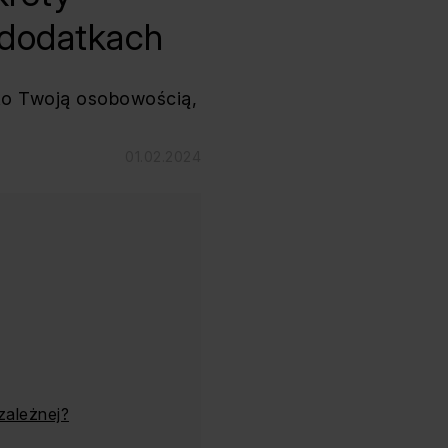
 dodatkach
lko Twoją osobowością,
01.02.2024
ezależnej?