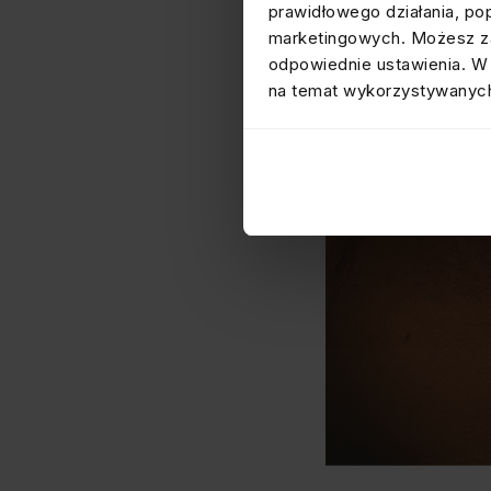
prawidłowego działania, po
marketingowych. Możesz za
odpowiednie ustawienia. W 
na temat wykorzystywanych