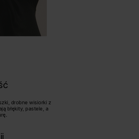
ość
zki, drobne wisiorki z
 błękity, pastele, a
rę.
i