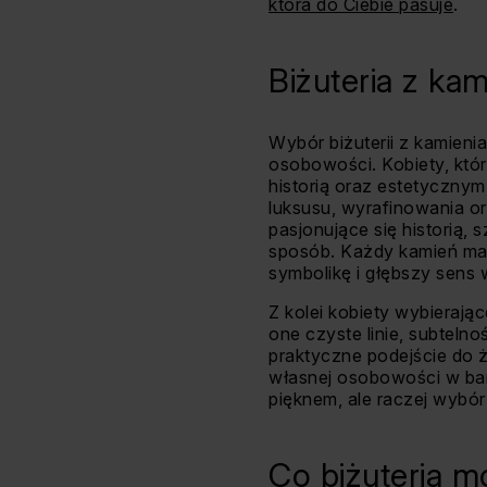
która do Ciebie pasuje
.
Biżuteria z ka
Wybór biżuterii z kamien
osobowości. Kobiety, któr
historią oraz estetycznym
luksusu, wyrafinowania or
pasjonujące się historią,
sposób. Każdy kamień ma s
symbolikę i głębszy sens
Z kolei kobiety wybierając
one czyste linie, subtel
praktyczne podejście do ż
własnej osobowości w bar
pięknem, ale raczej wybór 
Co biżuteria 