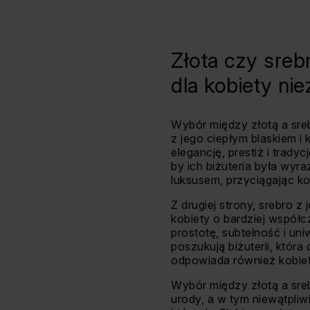
Złota czy srebr
dla kobiety nie
Wybór między złotą a sreb
z jego ciepłym blaskiem i 
elegancję, prestiż i trady
by ich biżuteria była wyra
luksusem, przyciągając ko
Z drugiej strony, srebro 
kobiety o bardziej współc
prostotę, subtelność i un
poszukują biżuterii, która
odpowiada również kobiet
Wybór między złotą a sre
urody, a w tym niewątpli