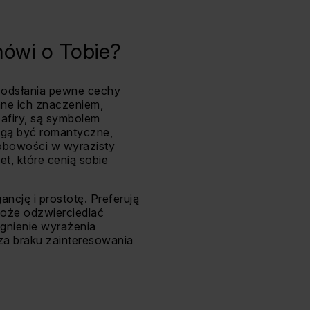
mówi o Tobie?
ż odsłania pewne cechy
ane ich znaczeniem,
zafiry, są symbolem
mogą być romantyczne,
sobowości w wyrazisty
t, które cenią sobie
ancję i prostotę. Preferują
może odzwierciedlać
agnienie wyrażenia
za braku zainteresowania