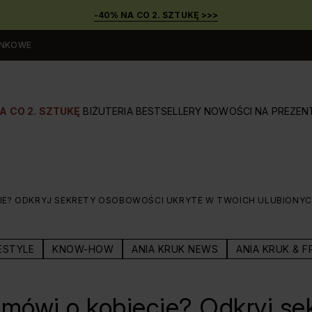
-40% NA CO 2. SZTUKĘ >>>
UNKOWE
A CO 2. SZTUKĘ
BIŻUTERIA
BESTSELLERY
NOWOŚCI
NA PREZEN
ECIE? ODKRYJ SEKRETY OSOBOWOŚCI UKRYTE W TWOICH ULUBIONY
ESTYLE
KNOW-HOW
ANIA KRUK NEWS
ANIA KRUK & F
 mówi o kobiecie? Odkryj se