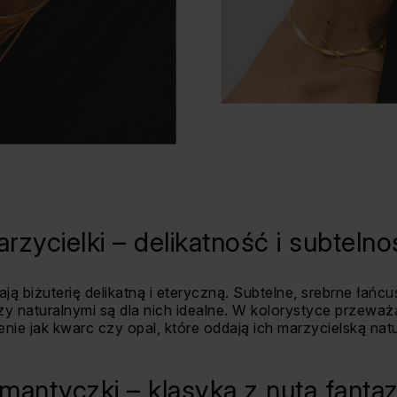
arzycielki – delikatność i subteln
ją biżuterię delikatną i eteryczną. Subtelne, srebrne łańcus
naturalnymi są dla nich idealne. W kolorystyce przeważają
nie jak kwarc czy opal, które oddają ich marzycielską natu
omantyczki – klasyka z nutą fantazj