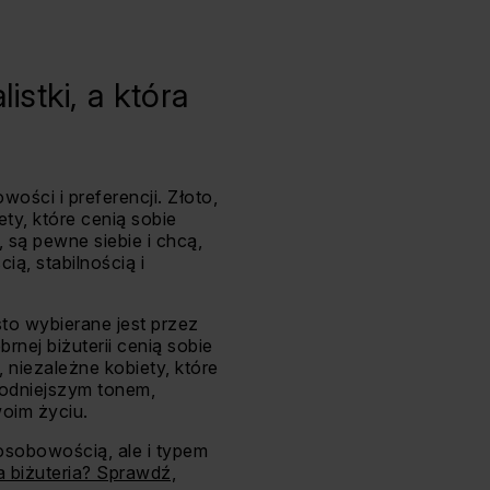
istki, a która
ości i preferencji. Złoto,
ty, które cenią sobie
, są pewne siebie i chcą,
ią, stabilnością i
sto wybierane jest przez
nej biżuterii cenią sobie
 niezależne kobiety, które
hłodniejszym tonem,
oim życiu.
osobowością, ale i typem
a biżuteria? Sprawdź,