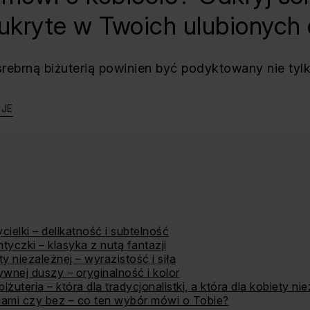
ukryte w Twoich ulubionych
srebrną biżuterią powinien być podyktowany nie ty
CJE
cielki – delikatność i subtelność
ntyczki – klasyka z nutą fantazji
ty niezależnej – wyrazistość i siła
tywnej duszy – oryginalność i kolor
iżuteria – która dla tradycjonalistki, a która dla kobiety ni
niami czy bez – co ten wybór mówi o Tobie?