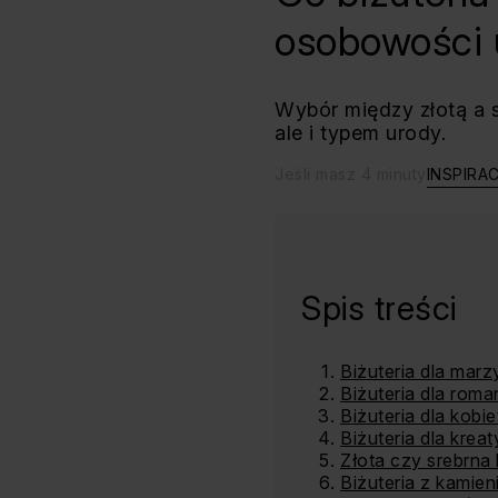
osobowości 
Wybór między złotą a 
ale i typem urody.
Jeśli masz 4 minuty
INSPIRA
Spis treści
Biżuteria dla marzy
Biżuteria dla roma
Biżuteria dla kobie
Biżuteria dla krea
Złota czy srebrna b
Biżuteria z kamie