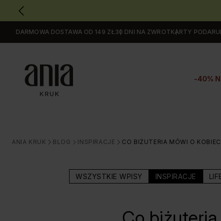
DARMOWA DOSTAWA OD 149 ZŁ
30 DNI NA ZWROT
KARTY PODAR
Przejdź
do
GŁÓWNEJ
ZAWARTOŚCI
-40% N
MENU
MENU
UŻYTKOWNIKA
WYSZUKIWARKI
ANIA KRUK
BLOG
INSPIRACJE
CO BIŻUTERIA MÓWI O KOBI
>
>
>
WSZYSTKIE WPISY
INSPIRACJE
LIF
Co biżuteria