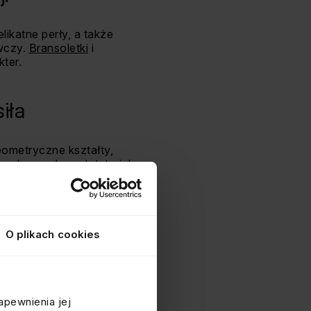
likatne perły, a także
awczy.
Bransoletki
i
ter.
iła
geometryczne kształty,
onyks czy hematyt, to ich
c.
olor
O plikach cookies
. Preferują oryginalne
ształtach i kolorach,
j natury.
apewnienia jej