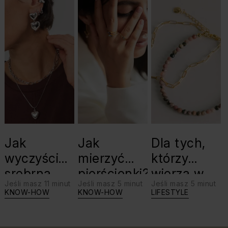
Jak
Jak
Dla tych,
wyczyścić
mierzyć
którzy
srebrną
pierścionki?
wierzą w
Jeśli masz 11 minut
Jeśli masz 5 minut
Jeśli masz 5 minut
biżuterię?
swoje siły:
KNOW-HOW
KNOW-HOW
LIFESTYLE
Triki, które
jaki kamień
warto
dla Lwa?