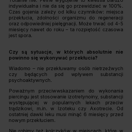
Totalnie nie. Pełne wygojenie to kwestia bardzo
indywidualna i nie da się go przewidzieć w 100%.
Czas gojenia zależy od kilku czynników: miejsca
przekłucia, zdolności organizmu do regeneracji
oraz odpowiedniej pielęgnacji. Może trwać od 4-5
miesięcy nawet do roku – ta rozpiętość czasowa
jest spora.
Czy są sytuacje, w których absolutnie nie
powinno się wykonywać przekłucia?
Wiadomo – nie przekłuwamy osób nietrzeźwych
czy będących pod wpływem substancji
psychoaktywnych.
Poważnym przeciwwskazaniem do wykonania
piercingu jest stosowanie izotretynoiny, substancji
występującej w popularnych lekach przeciw
trądzikowi, m.in. w Izoteku czy Axotrecie. Od
ostatniej dawki leku musi minąć 6 miesięcy przed
nowym przekłuciem.
Nie robimy też kolczyków w miejscach, które w