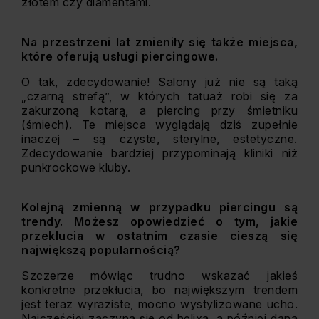
złotem czy diamentami.
Na przestrzeni lat zmieniły się także miejsca,
które oferują usługi piercingowe.
O tak, zdecydowanie! Salony już nie są taką
„czarną strefą”, w których tatuaż robi się za
zakurzoną kotarą, a piercing przy śmietniku
(śmiech). Te miejsca wyglądają dziś zupełnie
inaczej – są czyste, sterylne, estetyczne.
Zdecydowanie bardziej przypominają kliniki niż
punkrockowe kluby.
Kolejną zmienną w przypadku piercingu są
trendy. Możesz opowiedzieć o tym, jakie
przekłucia w ostatnim czasie cieszą się
największą popularnością?
Szczerze mówiąc trudno wskazać jakieś
konkretne przekłucia, bo największym trendem
jest teraz wyraziste, mocno wystylizowane ucho.
Najczęściej zaczyna się od helixa, a później dana