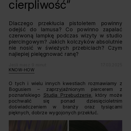
cierpliwość”
Dlaczego przekłucia pistoletem powinny
odejść do lamusa? Co powinno zapalać
czerwoną lampkę podczas wizyty w studio
piercingowym? Jakich kolczyków absolutnie
nie nosić w świeżych przebiciach? Czym
najlepiej pielęgnować ranę?
Jeśli masz 9 minut
17.03.2025
KNOW-HOW
O tych i wielu innych kwestiach rozmawiamy z
Bogusiem – zaprzyjaźnionym piercerem z
poznańskiego
Studia Przebudzenie
, który może
pochwalić się ponad dziesięcioletnim
doświadczeniem w branży oraz tysiącami
pięknych, dobrze wygojonych przekłuć.