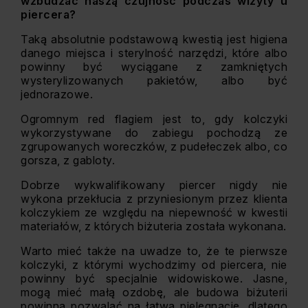
wzbudzać naszą czujność podczas wizyty u
piercera?
Taką absolutnie podstawową kwestią jest higiena
danego miejsca i sterylność narzędzi, które albo
powinny być wyciągane z zamkniętych
wysterylizowanych pakietów, albo być
jednorazowe.
Ogromnym red flagiem jest to, gdy kolczyki
wykorzystywane do zabiegu pochodzą ze
zgrupowanych woreczków, z pudełeczek albo, co
gorsza, z gabloty.
Dobrze wykwalifikowany piercer nigdy nie
wykona przekłucia z przyniesionym przez klienta
kolczykiem ze względu na niepewność w kwestii
materiałów, z których biżuteria została wykonana.
Warto mieć także na uwadze to, że te pierwsze
kolczyki, z którymi wychodzimy od piercera, nie
powinny być specjalnie widowiskowe. Jasne,
mogą mieć małą ozdobę, ale budowa biżuterii
powinna pozwalać na łatwą pielęgnację, dlatego