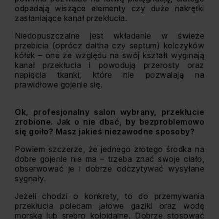
odpadają wiszące elementy czy duże nakrętki
zasłaniające kanał przekłucia.
Niedopuszczalne jest wkładanie w świeże
przebicia (oprócz daitha czy septum) kolczyków
kółek – one ze względu na swój kształt wyginają
kanał przekłucia i powodują przerosty oraz
napięcia tkanki, które nie pozwalają na
prawidłowe gojenie się.
Ok, profesjonalny salon wybrany, przekłucie
zrobione. Jak o nie dbać, by bezproblemowo
się goiło? Masz jakieś niezawodne sposoby?
Powiem szczerze, że jednego złotego środka na
dobre gojenie nie ma – trzeba znać swoje ciało,
obserwować je i dobrze odczytywać wysyłane
sygnały.
Jeżeli chodzi o konkrety, to do przemywania
przekłucia polecam jałowe gaziki oraz wodę
morską lub srebro koloidalne. Dobrze stosować