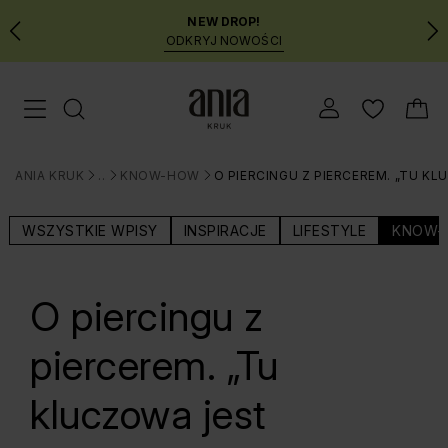
NEW DROP!
ODKRYJ NOWOŚCI
Przejdź
Menu mobilne
do
GŁÓWNEJ
ZAWARTOŚCI
ANIA KRUK
BLOG
KNOW-HOW
O PIERCINGU Z PIERCEREM. „TU K
MENU
>
>
>
WYSZUKIWARKI
WSZYSTKIE WPISY
INSPIRACJE
LIFESTYLE
KNOW-
O piercingu z
piercerem. „Tu
kluczowa jest