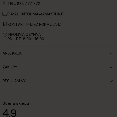
TEL.: 885 777 772
E-MAIL:
INFOLINIA@ANIAKRUK.PL
KONTAKT PRZEZ FORMULARZ
INFOLINIA CZYNNA:
PN.- PT. 8:00 - 16:00
ANIA KRUK
ROZWIŃ SEKCJĘ:
ZAKUPY
ROZWIŃ SEKCJĘ:
REGULAMINY
ROZWIŃ SEKCJĘ:
Ocena sklepu
4.9