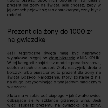
trudno przejść obok nich obojętnie. To idealny
prezent dla żony na święta, jeśli chcesz, żeby w
jej oczach pojawił się ten charakterystyczny błysk
radości.
Prezent dla żony do 1000 zł
na gwiazdkę
Jeśli tegoroczne święta mają być naprawdę
wyjątkowe, sięgnij po
złotą biżuterię
ANIA KRUK.
W tej kategorii znajdziesz modele ponadczasowe,
subtelne i pełne znaczeń. Złoty naszyjnik, drobne
kolczyki albo pierścionek to prezent dla żony na
święta Bożego Narodzenia, który zostanie z nią
na długo, przypominając o tym jednym magicznym
wieczorze.
Złoto ma w sobie coś ciepłego – jak światło świec
odbijające się w szklance grzanego wina. Jeśli
więc szukasz prezentu na gwiazdkę dla żony,