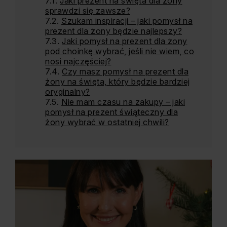
Jaki prezent na święta dla żony
sprawdzi się zawsze?
Szukam inspiracji – jaki pomysł na
prezent dla żony będzie najlepszy?
Jaki pomysł na prezent dla żony
pod choinkę wybrać, jeśli nie wiem, co
nosi najczęściej?
Czy masz pomysł na prezent dla
żony na święta, który będzie bardziej
oryginalny?
Nie mam czasu na zakupy – jaki
pomysł na prezent świąteczny dla
żony wybrać w ostatniej chwili?