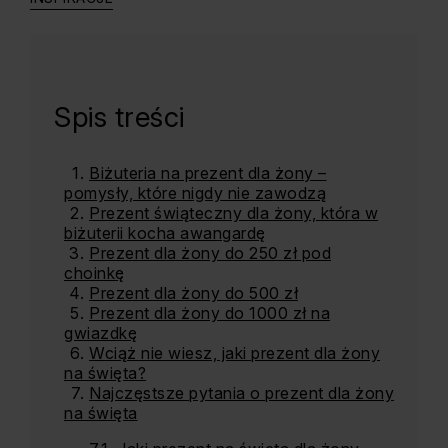
Spis treści
Biżuteria na prezent dla żony –
pomysły, które nigdy nie zawodzą
Prezent świąteczny dla żony, która w
biżuterii kocha awangardę
Prezent dla żony do 250 zł pod
choinkę
Prezent dla żony do 500 zł
Prezent dla żony do 1000 zł na
gwiazdkę
Wciąż nie wiesz, jaki prezent dla żony
na święta?
Najczęstsze pytania o prezent dla żony
na święta