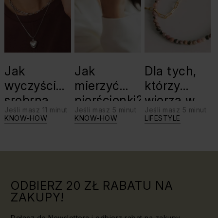
Jak
Jak
Dla tych,
wyczyścić
mierzyć
którzy
srebrną
pierścionki?
wierzą w
Jeśli masz 11 minut
Jeśli masz 5 minut
Jeśli masz 5 minut
biżuterię?
swoje siły:
KNOW-HOW
KNOW-HOW
LIFESTYLE
Triki, które
jaki kamień
warto
dla Lwa?
znać!
ODBIERZ 20 ZŁ RABATU NA
ZAKUPY!
Dołącz do Newslettera i odbierz rabat na zakupy