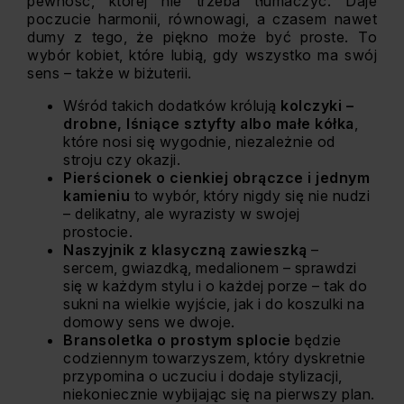
pewność, której nie trzeba tłumaczyć. Daje
poczucie harmonii, równowagi, a czasem nawet
dumy z tego, że piękno może być proste. To
wybór kobiet, które lubią, gdy wszystko ma swój
sens – także w biżuterii.
Wśród takich dodatków królują
kolczyki –
drobne, lśniące sztyfty albo małe kółka
,
które nosi się wygodnie, niezależnie od
stroju czy okazji.
Pierścionek o cienkiej obrączce i jednym
kamieniu
to wybór, który nigdy się nie nudzi
– delikatny, ale wyrazisty w swojej
prostocie.
Naszyjnik z klasyczną zawieszką
–
sercem, gwiazdką, medalionem – sprawdzi
się w każdym stylu i o każdej porze – tak do
sukni na wielkie wyjście, jak i do koszulki na
domowy sens we dwoje.
Bransoletka o prostym splocie
będzie
codziennym towarzyszem, który dyskretnie
przypomina o uczuciu i dodaje stylizacji,
niekoniecznie wybijając się na pierwszy plan.