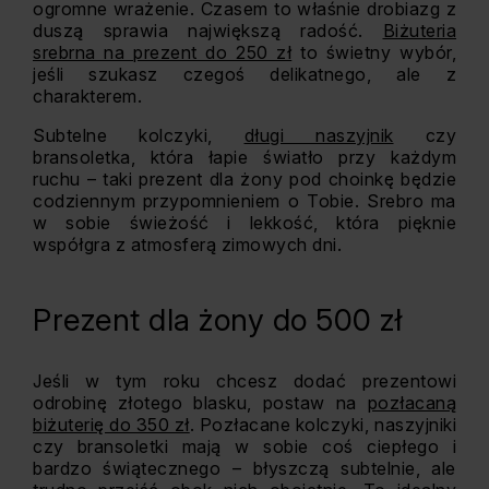
ogromne wrażenie. Czasem to właśnie drobiazg z
duszą sprawia największą radość.
Biżuteria
srebrna na prezent do 250 zł
to świetny wybór,
jeśli szukasz czegoś delikatnego, ale z
charakterem.
Subtelne kolczyki,
długi naszyjnik
czy
bransoletka, która łapie światło przy każdym
ruchu – taki prezent dla żony pod choinkę będzie
codziennym przypomnieniem o Tobie. Srebro ma
w sobie świeżość i lekkość, która pięknie
współgra z atmosferą zimowych dni.
Prezent dla żony do 500 zł
Jeśli w tym roku chcesz dodać prezentowi
odrobinę złotego blasku, postaw na
pozłacaną
biżuterię do 350 zł
. Pozłacane kolczyki, naszyjniki
czy bransoletki mają w sobie coś ciepłego i
bardzo świątecznego – błyszczą subtelnie, ale