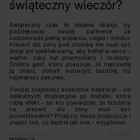
świąteczny wieczór?
Świąteczny czas to idealna okazja, by
podziękować swojej partnerce za
codzienność pełną wsparcia, ciepła i miłości.
Prezent dla żony pod choinkę nie musi być
drogi ani spektakularny, aby trafiał w serce –
ważne, żeby był przemyślany i osobisty.
Drobny gest, który pokazuje, że naprawdę
ją znasz, potrafi wzruszyć bardziej niż
największy pakunek.
Poniżej znajdziesz konkretne inspiracje – od
delikatnych drobiazgów po dodatki, które
robią efekt – bo kto powiedział, że biżuteria
na prezent dla żony musi być
przewidywalna? Przejrzyj nasze propozycje i
znajdź coś, co będzie jak ona – wyjątkowe.
Jeśli masz 7 minut
14.10.2025
INSPIRACJE