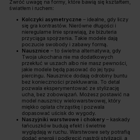
Zwróć uwagę na formy, które bawią się kształtem,
światłem i ruchem:
Kolczyki asymetryczne
– idealne, gdy liczy
się gra kontrastów. Nierówne długości i
nieregularne linie sprawiają, że biżuteria
przyciąga spojrzenia. Takie modele dają
poczucie swobody i zabawy formą.
Nausznice
– to świetna alternatywa, gdy
Twoja ukochana nie ma dodatkowych
przekłuć w uszach albo nie masz pewności,
jakie modele będą pasować do jej typu
piercingu.
Nausznice
dodają odrobiny buntu
bez konieczności przekłuwania. To detal
pozwala eksperymentować ze stylizację
ucha, bez zobowiązań. Możesz postawić na
model nausznicy wielowarstwowej, który
miękko oplata chrząstkę i pozwala
dopasować uścisk do wygody.
Naszyjniki warstwowe i chokery
– kaskady
łańcuszków budują efekt i świetnie
wyglądają w ruchu. Warstwowe sety potrafią
dodać energii i podkręcić nastrój stylizacji, a