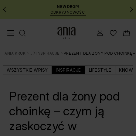
NEW DROP!
ODKRYJ NOWOŚCI
Przejdź
Menu mobilne
do
GŁÓWNEJ
ZAWARTOŚCI
ANIA KRUK
BLOG
INSPIRACJE
PREZENT DLA ŻONY POD CHOINKĘ 
MENU
>
>
>
WYSZUKIWARKI
WSZYSTKIE WPISY
INSPIRACJE
LIFESTYLE
KNOW-
Prezent dla żony pod
choinkę – czym ją
zaskoczyć w