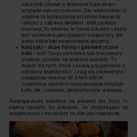
naszyjnik choker
z drobnymi kuleczkami
wygląda wprost rockowo. Dla wielu kobiet to
właśnie ta kompozycja przynosi najwięcej
radości z zabawy detalem. Jeśli szukasz
inspiracji, to właśnie ta forma biżuterii często
jest wybierana jako prezent świąteczny dla
żony, która lubi nowoczesne akcenty.
Kolczyki – duże formy i geometryczne
koła
– jeśli Twoja partnerka lubi mocniejszy
przekaz, postaw na większe kształty. To
wybór dla tych, które czerpią przyjemność z
odrobiny teatralności: czują się zauważone i
świadomie obecne. W ANIA KRUK
znajdziesz zarówno masywniejsze
kolczyki
koła
, jak i ciekawe, geometryczne wariacje.
Awangardowa biżuteria na prezent dla żony to
piękny sposób, by pokazać, że dostrzegasz jej
wyjątkowość i doceniasz to, kim jest naprawdę.