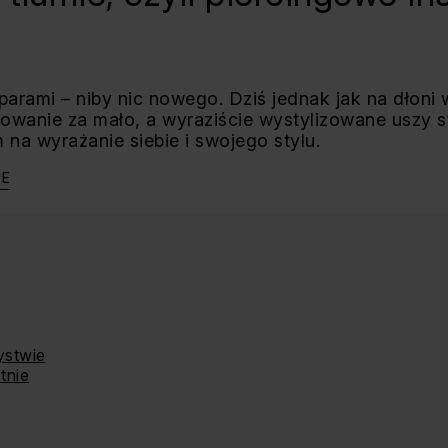
parami – niby nic nowego. Dziś jednak jak na dłoni 
wanie za mało, a wyraziście wystylizowane uszy st
na wyrażanie siebie i swojego stylu.
JE
ystwie
tnie