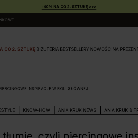
-40% NA CO 2. SZTUKĘ >>>
UNKOWE
A CO 2. SZTUKĘ
BIŻUTERIA
BESTSELLERY
NOWOŚCI
NA PREZEN
I PIERCINGOWE INSPIRACJE W ROLI GŁÓWNEJ
ESTYLE
KNOW-HOW
ANIA KRUK NEWS
ANIA KRUK & F
 tłumie, czyli piercingowe in