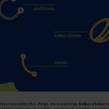
klasyczne kółeczko. Bingo, bo w piercingu
kółko-clicker
j
chętniej wybieranych ozdób – głównie ze względu na swoj