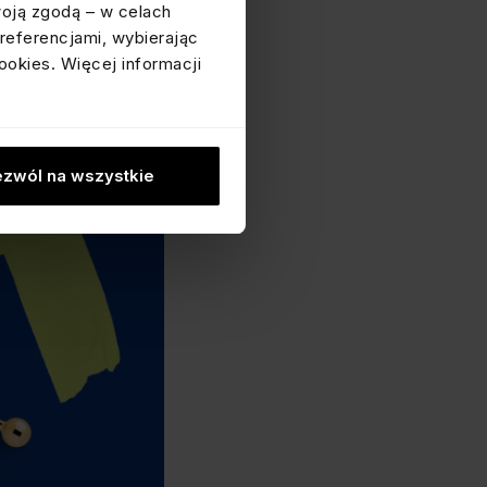
woją zgodą – w celach
referencjami, wybierając
gwintem z nakrętką. Jest
ookies. Więcej informacji
p. podczas snu. Labret
 częściach chrząstki
zwól na wszystkie