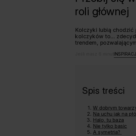
roli głównej
Kolczyki lubią chodzić 
kolczyków to… zdecydo
trendem, pozwalającym 
Jeśli masz 6 minut
INSPIRAC
Spis treści
W dobrym towarz
Na uchu jak na płó
Halo, tu baza
Nie tylko basic
A symetria?