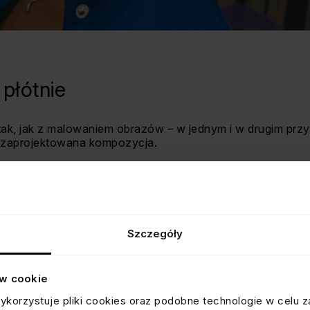
 płótnie
est tak, jak z malowaniem obrazów – w jednym i w drugim pr
e zaprojektowana kompozycja.
się popularny od kilku lat trend curated ear, czyli „zaproj
ego forma, rozmiar, jak i umiejscowienie – tworzy estetyc
nie dopasowaną do stylu i charakteru osoby noszącej.
eństw, okazuje się, że kompozycja nie jest jedynym wspó
Szczegóły
czy je także… szeroka paleta barw, którą – w przypadku te
 pozwalające tworzyć wielowarstwowe, wielowymiarowe i
ów cookie
ykorzystuje pliki cookies oraz podobne technologie w celu z