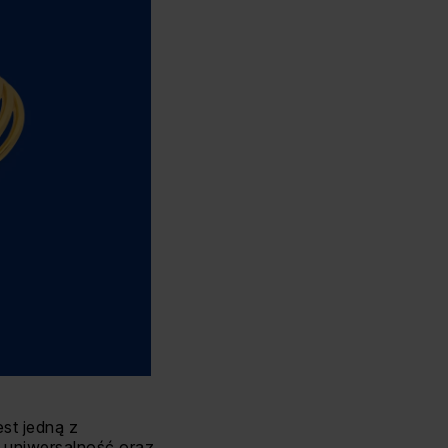
est jedną z
ą uniwersalność oraz