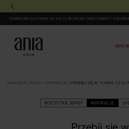
DARMOWA DOSTAWA OD 149 ZŁ
30 DNI NA ZWROT
KARTY PODAR
Przejdź
do
GŁÓWNEJ
ZAWARTOŚCI
-40% N
MENU
MENU
UŻYTKOWNIKA
WYSZUKIWARKI
ANIA KRUK
BLOG
INSPIRACJE
PRZEBIJ SIĘ W TŁUMIE, CZYL
>
>
>
WSZYSTKIE WPISY
INSPIRACJE
LIF
Przebij się w