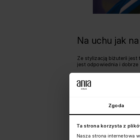
Na uchu jak na
Ze stylizacją biżuterii j
jest odpowiednia i dobrz
To właśnie na niej opiera 
każdy kolczyk – zarówno j
biżuteryjną całość, ideal
Idąc dalej tropem podobi
Zgoda
malarstwa i piercingu. Łą
różne rodzaje kolczyków,
stylizacje.
Ta strona korzysta z plik
Nasza strona internetowa w