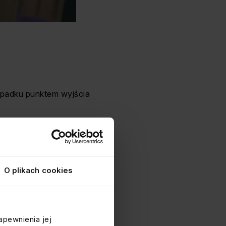
zypadku punktem wyjścia
ektowanego ucha”, w którym
zną i przemyślaną
lnym mianownikiem
O plikach cookies
go drugiego – stanowią
 super indywidualne
apewnienia jej