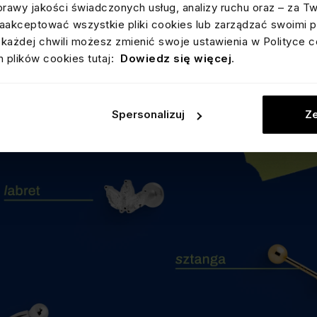
prawy jakości świadczonych usług, analizy ruchu oraz – za T
akceptować wszystkie pliki cookies lub zarządzać swoimi p
est
labret
, czyli prosty kolczyk z płaską okrągłą stopką i 
każdej chwili możesz zmienić swoje ustawienia w Polityce c
i „miękko” zakończonej końcówce nie wbija się w głowę n
 plików cookies tutaj:
Dowiedz się więcej
.
rzekłuciach w płatku ucha: lobe, upper lobe oraz w górnych
conch, forward helix czy flat.
Spersonalizuj
Ze