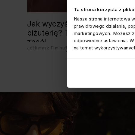
Ta strona korzysta z plik
Nasza strona internetowa w
Jak wyczyścić srebrną
prawidłowego działania, po
biżuterię? Triki, które warto
marketingowych. Możesz za
znać!
odpowiednie ustawienia. W 
na temat wykorzystywanych
Jeśli masz 11 minut
KNOW-HOW