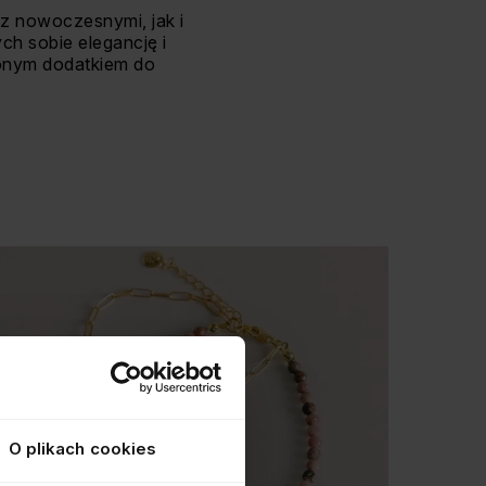
 z nowoczesnymi, jak i
ch sobie elegancję i
ionym dodatkiem do
O plikach cookies