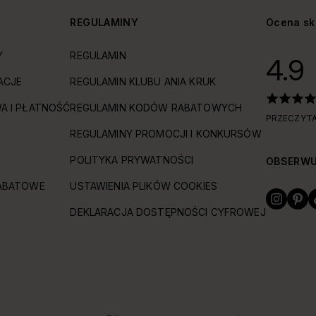
Y
REGULAMINY
Ocena sk
Y
REGULAMIN
4.9
ACJE
REGULAMIN KLUBU ANIA KRUK
A I PŁATNOŚĆ
REGULAMIN KODÓW RABATOWYCH
PRZECZYTA
REGULAMINY PROMOCJI I KONKURSÓW
POLITYKA PRYWATNOŚCI
OBSERWU
ABATOWE
USTAWIENIA PLIKÓW COOKIES
DEKLARACJA DOSTĘPNOŚCI CYFROWEJ