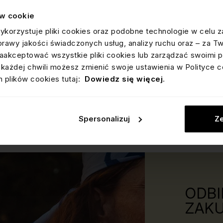
ów cookie
ykorzystuje pliki cookies oraz podobne technologie w celu z
Jak mierzyć pierścionki?
Dl
prawy jakości świadczonych usług, analizy ruchu oraz – za T
si
akceptować wszystkie pliki cookies lub zarządzać swoimi p
każdej chwili możesz zmienić swoje ustawienia w Polityce c
 plików cookies tutaj:
Dowiedz się więcej
.
Jeśli masz 5 minut
KNOW-HOW
Jeśl
Spersonalizuj
Ze
ODBI
ZAKU