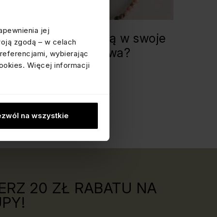
apewnienia jej
a tych, którzy wierzą w swoje
woją zgodą – w celach
ły: jaki kamień dla Lwa?
referencjami, wybierając
ookies. Więcej informacji
i masz 5 minut
LIFESTYLE
zwól na wszystkie
ERZ 20 ZŁ RABATU NA
PY!