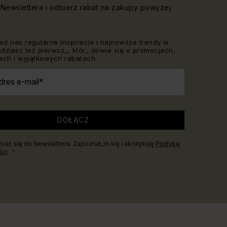
Newslettera i odbierz rabat na zakupy powyżej
od nas regularne inspiracje i najnowsze trendy w
Będziesz też pierwsz_, któr_ dowie się o promocjach,
ch i wyjątkowych rabatach.
dres e-mail
DOŁĄCZ
sać się do Newslettera. Zapoznał_m się i akceptuję
Politykę
ści
.