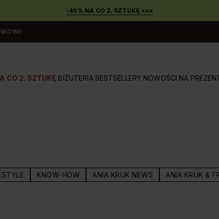
-40% NA CO 2. SZTUKĘ >>>
UNKOWE
A CO 2. SZTUKĘ
BIŻUTERIA
BESTSELLERY
NOWOŚCI
NA PREZEN
ESTYLE
KNOW-HOW
ANIA KRUK NEWS
ANIA KRUK & F