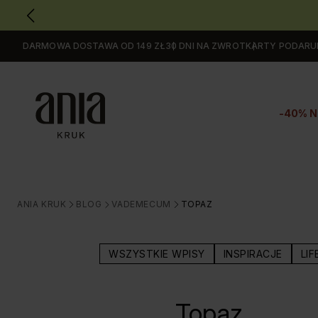
DARMOWA DOSTAWA OD 149 ZŁ
30 DNI NA ZWROT
KARTY PODAR
Przejdź
do
GŁÓWNEJ
ZAWARTOŚCI
-40% N
MENU
MENU
UŻYTKOWNIKA
WYSZUKIWARKI
ANIA KRUK
BLOG
VADEMECUM
TOPAZ
>
>
>
WSZYSTKIE WPISY
INSPIRACJE
LIF
Topaz