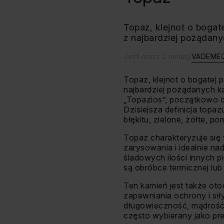
Topaz, klejnot o bogate
z najbardziej pożądany
Jeśli masz 2 minuty
VADEME
Topaz, klejnot o bogatej p
najbardziej pożądanych k
„Topazios”, początkowo 
Dzisiejsza definicja topa
błękitu, zielone, żółte, 
Topaz charakteryzuje się 
zarysowania i idealnie nad
śladowych ilości innych p
są obróbce termicznej lub
Ten kamień jest także ot
zapewniania ochrony i si
długowieczność, mądrość 
często wybierany jako prez