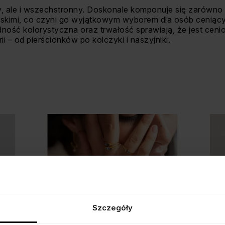
ny, ale i wszechstronny. Doskonale komponuje się zarówno
erskimi, co czyni go wyjątkowym wyborem dla osób ceniący
dność kolorystyczna oraz trwałość sprawiają, że jest cen
ii – od pierścionków po kolczyki i naszyjniki.
Szczegóły