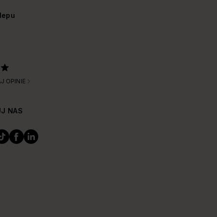
lepu
J OPINIE
J NAS