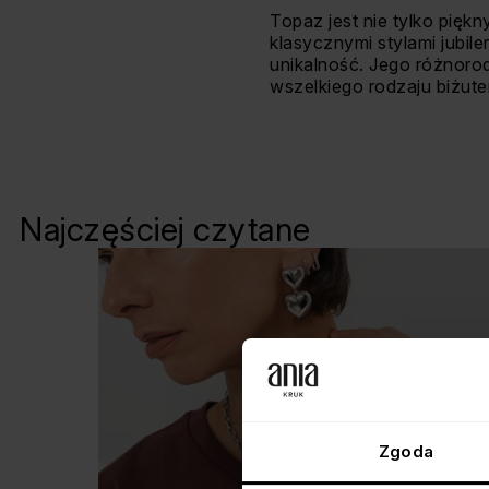
Topaz jest nie tylko pięk
klasycznymi stylami jubil
unikalność. Jego różnoro
wszelkiego rodzaju biżuter
Najczęściej czytane
Zgoda