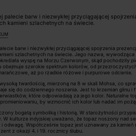
j palecie barw i niezwykłej przyciągającej spojrzeni
ch kamieni szlachetnych na świecie.
CUM
alecie barw i niezwykłej przyciągającej spojrzenia prezencj
amieni szlachetnych na świecie. Jego nazwa, wywodząca 
określała wyspę na Morzu Czerwonym, skąd pochodziły pi
zu obejmuje szerokie spektrum kolorów, od przezroczystyc
pomarańczowe, aż po rzadkie różowe i purpurowe odcienie.
wysoką twardością, mierzoną na 8 w skali Mohsa, co spraw
aje się do codziennego noszenia. Jest to krzemian glinu i 
ierwiastków, które odpowiadają za jego kolor. Naturalne
 promieniowaniu, by wzmocnić ich kolor lub nadać im poż
oczony bogatą symboliką i historią. W starożytności przy
ły. W kulturze indyjskiej uważano, że topaz noszony nad 
i odwagę. Współcześnie topaz jest uznawany za kamień na
ent z okazji 4. i 19. rocznicy ślubu.