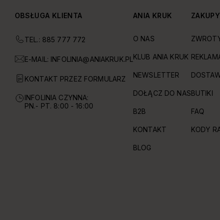
OBSŁUGA KLIENTA
ANIA KRUK
ZAKUP
O NAS
ZWROT
TEL.: 885 777 772
KLUB ANIA KRUK
REKLAM
E-MAIL:
INFOLINIA@ANIAKRUK.PL
NEWSLETTER
DOSTAW
KONTAKT PRZEZ FORMULARZ
DOŁĄCZ DO NAS
BUTIKI
INFOLINIA CZYNNA:
PN.- PT. 8:00 - 16:00
B2B
FAQ
KONTAKT
KODY R
BLOG
OBSŁUGIWANE FORMY PŁATNOŚCI I DOSTAWY