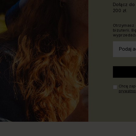
Dołącz do 
200 zł.
Otrzymasz 
biżuterii. 
wyprzedaża
Podaj a
Chcę zapi
prywatno