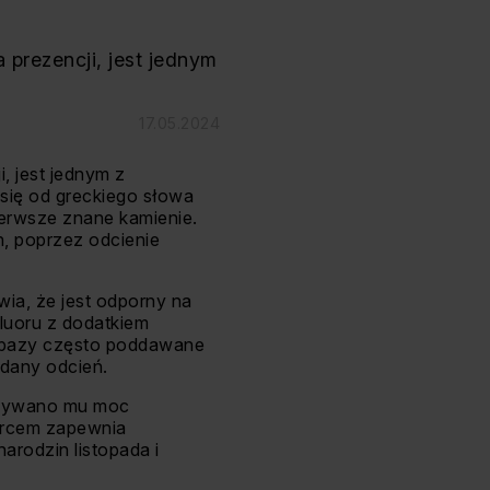
a prezencji, jest jednym
17.05.2024
i, jest jednym z
się od greckiego słowa
erwsze znane kamienie.
h, poprzez odcienie
ia, że jest odporny na
fluoru z dodatkiem
 topazy często poddawane
ądany odcień.
pisywano mu moc
sercem zapewnia
rodzin listopada i