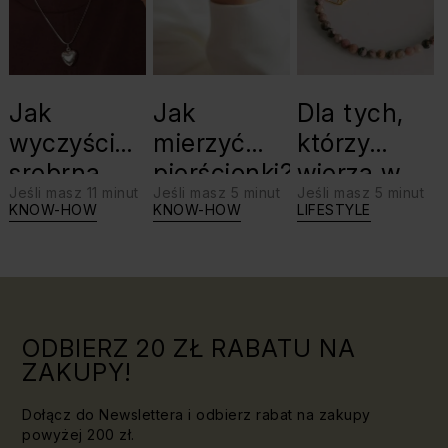
Jak
Jak
Dla tych,
wyczyścić
mierzyć
którzy
srebrną
pierścionki?
wierzą w
Jeśli masz 11 minut
Jeśli masz 5 minut
Jeśli masz 5 minut
biżuterię?
swoje siły:
KNOW-HOW
KNOW-HOW
LIFESTYLE
Triki, które
jaki kamień
warto
dla Lwa?
znać!
ODBIERZ 20 ZŁ RABATU NA
ZAKUPY!
Dołącz do Newslettera i odbierz rabat na zakupy
powyżej 200 zł.