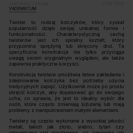
Jeśli masz 1 minutę
17.05.2024
VADEMECUM
Twister to rodzaj kolczyków, który zyskał
popularność dzięki swojej unikalnej formie i
funkcjonalności. Charakterystyczną cechą
twisterów jest ich spiralny kształt, który
przypomina sprężynę lub skręcony drut. Ta
specyficzna konstrukcja nie tylko przyciąga
uwagę swoim oryginalnym wyglądem, ale także
zapewnia praktyczne korzyści.
Konstrukcja twistera umożliwia łatwe zakładanie i
zdejmowanie kolczyka bez potrzeby użycia
tradycyjnych zapięć. Użytkownik może po prostu
skręcić kolczyk, aby dopasować go do swojego
ucha, co sprawia, że jest to idealny wybór dla
osób, które często zmieniają biżuterię lub mają
problemy z manipulowaniem małymi elementami.
Twistery są często wykonane z wysokiej jakości
metali, takich jak złoto, srebro, tytan czy
chirurgiczna stal nierdzewna, co zapewnia ich