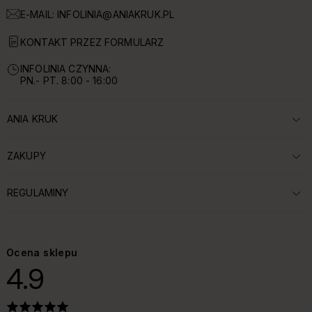
E-MAIL:
INFOLINIA@ANIAKRUK.PL
KONTAKT PRZEZ FORMULARZ
INFOLINIA CZYNNA:
PN.- PT. 8:00 - 16:00
ANIA KRUK
ROZWIŃ SEKCJĘ:
ZAKUPY
ROZWIŃ SEKCJĘ:
REGULAMINY
ROZWIŃ SEKCJĘ:
Ocena sklepu
4.9