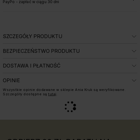
PayPo - zapłać w ciągu 30 dni
SZCZEGÓŁY PRODUKTU
BEZPIECZEŃSTWO PRODUKTU
DOSTAWA I PŁATNOŚĆ
OPINIE
Informacja o weryfikacji opinii:
Wszystkie opinie dodawane w sklepie Ania Kruk są weryfikowane.
Szczegóły dostępne są
tutaj
.