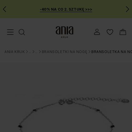
-40% NA CO 2. SZTUKĘ >>>
Przejdź
Menu mobilne
do
GŁÓWNEJ
ZAWARTOŚCI
ANIA KRUK
BIŻUTERIA
BRANSOLETKI
BRANSOLETKI NA NOGĘ
BRANSOLETKA NA NO
MENU
>
>
>
>
WYSZUKIWARKI