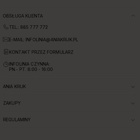
OBSŁUGA KLIENTA
TEL.: 885 777 772
E-MAIL:
INFOLINIA@ANIAKRUK.PL
KONTAKT PRZEZ FORMULARZ
INFOLINIA CZYNNA:
PN.- PT. 8:00 - 16:00
ANIA KRUK
ROZWIŃ SEKCJĘ:
ZAKUPY
ROZWIŃ SEKCJĘ:
REGULAMINY
ROZWIŃ SEKCJĘ: